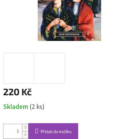
220 Kč
Měrná
Skladem
(2 ks)
cena:
Přidat do košíku