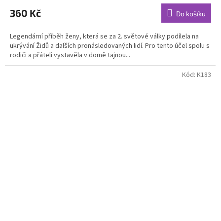
produktu
360 Kč
Do košíku
je
5,0
Legendární příběh ženy, která se za 2. světové války podílela na
z
ukrývání Židů a dalších pronásledovaných lidí. Pro tento účel spolu s
5
rodiči a přáteli vystavěla v domě tajnou...
hvězdiček.
Kód:
K183