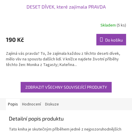
DESET DÍVEK, které zajímala PRAVDA
Skladem
(5 ks)
190 Kč
Do košíku
Zajímá vás pravda? To, že zajímala každou z těchto deseti dívek,
mělo vliv na spoustu dalších lidí. V knížce najdete životní příběhy
těchto žen: Monika z Tagasty; Kateřina...
ZOBRAZIT VŠECHNY SOUVISEJÍCÍ PRODUKTY
Popis
Hodnocení
Diskuze
Detailní popis produktu
Tato kniha je skutečným příběhem jedné z nejpozoruhodnějších