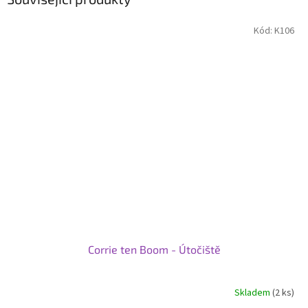
Kód:
K106
Corrie ten Boom - Útočiště
Skladem
(2 ks)
Průměrné
hodnocení