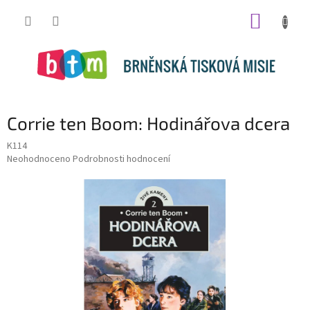
Přejít
NÁKUP
na
obsah
KOŠÍK
Corrie ten Boom: Hodinářova dcera
K114
Průměrné
Neohodnoceno
Podrobnosti hodnocení
hodnocení
produktu
je
0,0
z
5
hvězdiček.