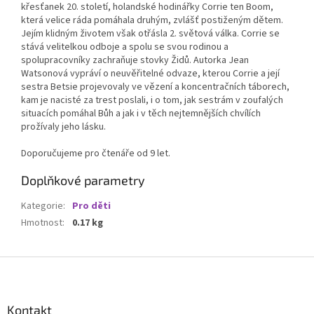
křesťanek 20. století, holandské hodinářky Corrie ten Boom,
která velice ráda pomáhala druhým, zvlášť postiženým dětem.
Jejím klidným životem však otřásla 2. světová válka. Corrie se
stává velitelkou odboje a spolu se svou rodinou a
spolupracovníky zachraňuje stovky Židů. Autorka Jean
Watsonová vypráví o neuvěřitelné odvaze, kterou Corrie a její
sestra Betsie projevovaly ve vězení a koncentračních táborech,
kam je nacisté za trest poslali, i o tom, jak sestrám v zoufalých
situacích pomáhal Bůh a jak i v těch nejtemnějších chvílích
prožívaly jeho lásku.
Doporučujeme pro čtenáře od 9 let.
Doplňkové parametry
Kategorie
:
Pro děti
Hmotnost
:
0.17 kg
Z
á
p
a
Kontakt