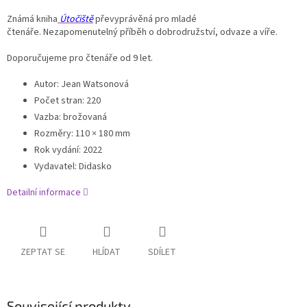
Známá kniha
Útočiště
převyprávěná pro mladé
čtenáře. Nezapomenutelný příběh o dobrodružství, odvaze a víře.
Doporučujeme pro čtenáře od 9 let.
Autor
:
Jean Watsonová
Počet stran
:
220
Vazba
:
brožovaná
Rozměry
:
110 × 180 mm
Rok vydání
:
2022
Vydavatel
:
Didasko
Detailní informace
ZEPTAT SE
HLÍDAT
SDÍLET
Související produkty