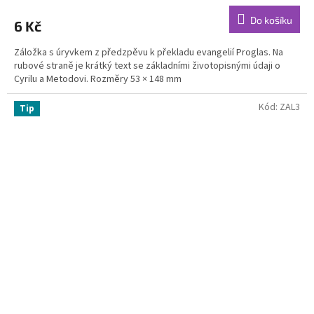
produktu
Do košíku
6 Kč
je
5,0
Záložka s úryvkem z předzpěvu k překladu evangelií Proglas. Na
z
rubové straně je krátký text se základními životopisnými údaji o
5
Cyrilu a Metodovi. Rozměry 53 × 148 mm
hvězdiček.
Kód:
ZAL3
Tip