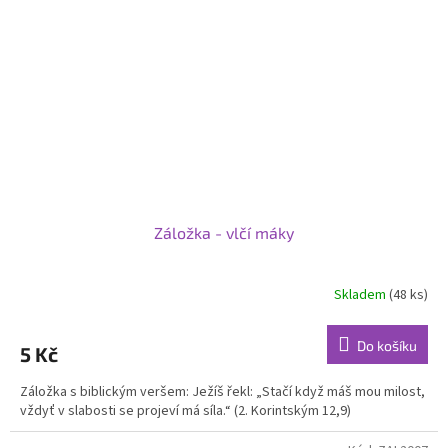
Záložka - vlčí máky
Skladem
(48 ks)
Do košíku
5 Kč
Záložka s biblickým veršem: Ježíš řekl: „Stačí když máš mou milost,
vždyť v slabosti se projeví má síla.“ (2. Korintským 12,9)