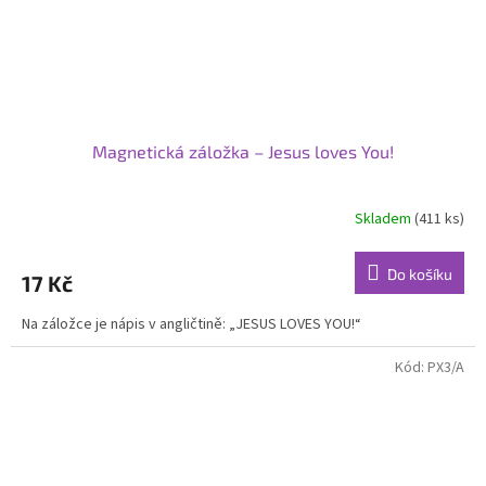
Magnetická záložka – Jesus loves You!
Skladem
(411 ks)
Průměrné
hodnocení
produktu
Do košíku
17 Kč
je
1,0
Na záložce je nápis v angličtině: „JESUS LOVES YOU!“
z
5
hvězdiček.
Kód:
PX3/A