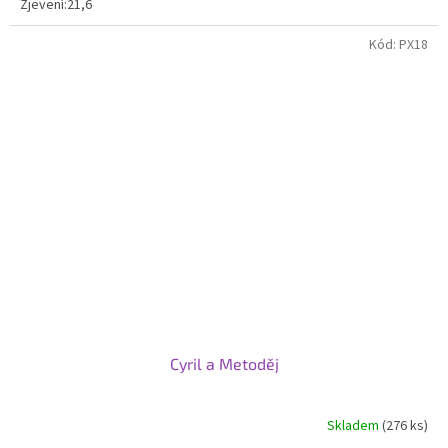
Zjevení:21,6
Kód:
PX18
Cyril a Metoděj
Skladem
(276 ks)
Průměrné
hodnocení