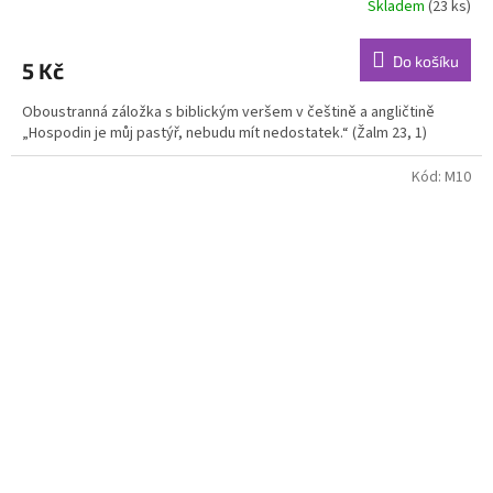
Skladem
(23 ks)
Do košíku
5 Kč
Oboustranná záložka s biblickým veršem v češtině a angličtině
„Hospodin je můj pastýř, nebudu mít nedostatek.“ (Žalm 23, 1)
Kód:
M10