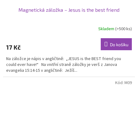
Magnetická záložka – Jesus is the best friend
Skladem
(>500 ks)
Do košíku
17 Kč
Na záložce je nápis v angličtině: „JESUS is the BEST friend you
could ever have!“ Na vnitřní straně záložky je verš z Janova
evangelia 15:14-15 v angličtině: Ježíš...
Kód:
M09