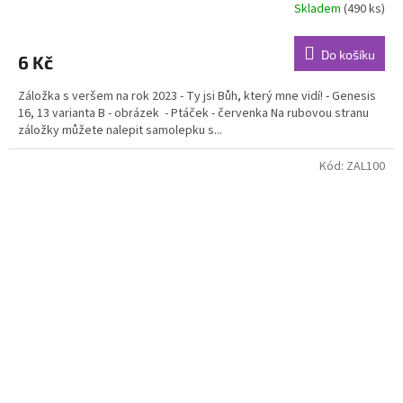
Skladem
(490 ks)
Do košíku
6 Kč
Záložka s veršem na rok 2023 - Ty jsi Bůh, který mne vidí! - Genesis
16, 13 varianta B - obrázek - Ptáček - červenka Na rubovou stranu
záložky můžete nalepit samolepku s...
Kód:
ZAL100