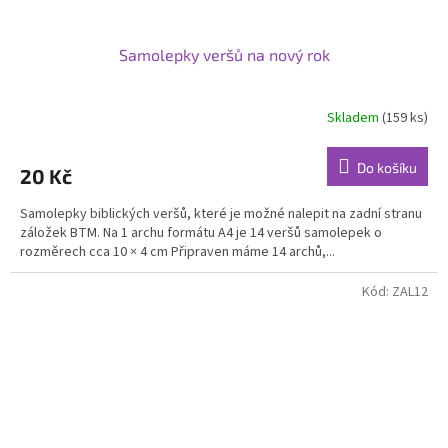
Samolepky veršů na nový rok
Skladem
(159 ks)
Průměrné
hodnocení
produktu
Do košíku
20 Kč
je
5,0
Samolepky biblických veršů, které je možné nalepit na zadní stranu
z
záložek BTM. Na 1 archu formátu A4 je 14 veršů samolepek o
5
rozměrech cca 10 × 4 cm Připraven máme 14 archů,...
hvězdiček.
Kód:
ZAL12