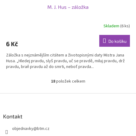
M. J. Hus – záložka
Skladem
(6 ks)
Průměrné
hodnocení
produktu
Do košíku
6 Kč
je
5,0
Záložka s nejznámějším citátem a životopisnými daty Mistra Jana
z
Husa. „Hledej pravdu, slyš pravdu, uč se pravdě, miluj pravdu, drž
5
pravdu, braň pravdu až do smrti, neboť pravda...
hvězdiček.
18
položek celkem
O
v
l
Z
á
á
d
p
a
a
Kontakt
c
t
í
objednavky
@
btm.cz
í
p
r