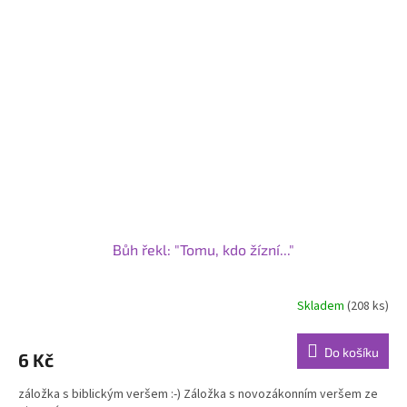
Bůh řekl: "Tomu, kdo žízní..."
Skladem
(208 ks)
Do košíku
6 Kč
záložka s biblickým veršem :-) Záložka s novozákonním veršem ze