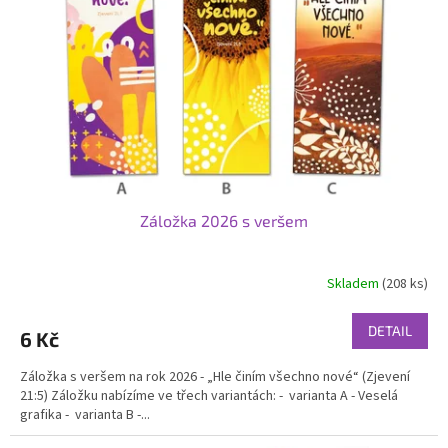
p
r
o
d
u
k
t
ů
Záložka 2026 s veršem
Skladem
(208 ks)
Průměrné
hodnocení
produktu
DETAIL
6 Kč
je
5,0
Záložka s veršem na rok 2026 - „Hle činím všechno nové“ (Zjevení
z
21:5) Záložku nabízíme ve třech variantách: - varianta A - Veselá
5
grafika - varianta B -...
hvězdiček.