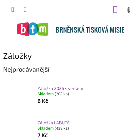
Přejít
NÁKUP
na
obsah
KOŠÍK
Záložky
Nejprodávanější
Záložka 2026 s veršem
Skladem
(208 ks)
6 Kč
Záložka LABUTĚ
Skladem
(438 ks)
7 Kč