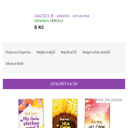
Zal2023-B - ptáček - červenka
Skladem
(490 ks)
6 Kč
Ř
a
Doporučujeme
Nejlevnější
Nejdražší
Nejprodávanější
z
e
Abecedně
n
í
p
OTEVŘÍT FILTR
r
o
V
Kód:
ZAL2026/A
d
ý
u
p
k
i
t
s
ů