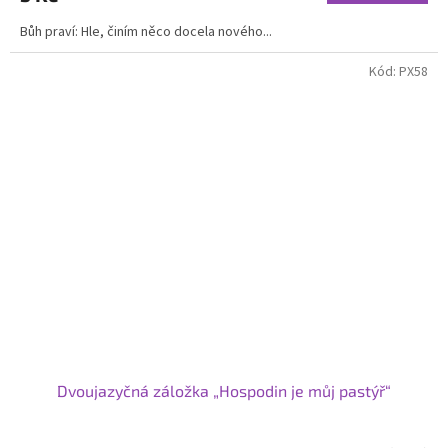
Bůh praví: Hle, činím něco docela nového...
Kód:
PX58
Dvoujazyčná záložka „Hospodin je můj pastýř“