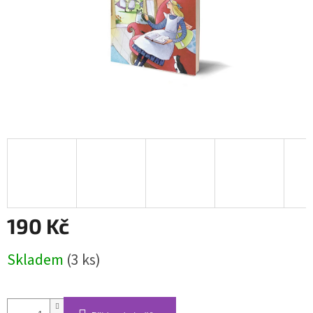
190 Kč
Měrná
Skladem
(3 ks)
cena: