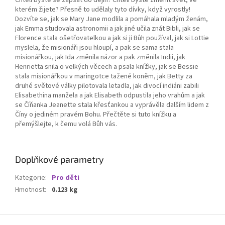
Chtěli byste se zapsat do dějin? Chtěli byste změnit svět, ve
kterém žijete? Přesně to udělaly tyto dívky, když vyrostly!
Dozvíte se, jak se Mary Jane modlila a pomáhala mladým ženám,
jak Emma studovala astronomii a jak jiné učila znát Bibli, jak se
Florence stala ošetřovatelkou a jak si ji Bůh používal, jak si Lottie
myslela, že misionáři jsou hloupí, a pak se sama stala
misionářkou, jak Ida změnila názor a pak změnila Indii, jak
Henrietta snila o velkých věcech a psala knížky, jak se Bessie
stala misionářkou v maringotce tažené koněm, jak Betty za
druhé světové války pilotovala letadla, jak divocí indiáni zabili
Elisabethina manžela a jak Elisabeth odpustila jeho vrahům a jak
se Číňanka Jeanette stala křesťankou a vyprávěla dalším lidem z
Číny o jediném pravém Bohu. Přečtěte si tuto knížku a
přemýšlejte, k čemu volá Bůh vás.
Doplňkové parametry
Kategorie
:
Pro děti
Hmotnost
:
0.123 kg
Z