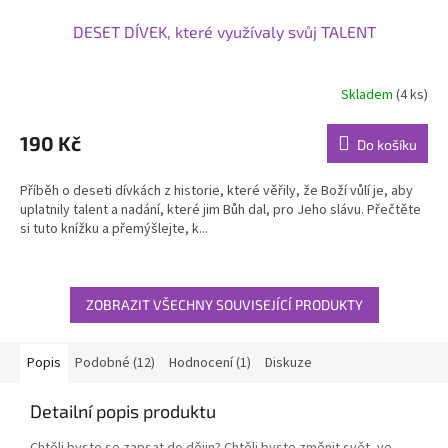
DESET DÍVEK, které využívaly svůj TALENT
Skladem
(4 ks)
190 Kč
Do košíku
Příběh o deseti dívkách z historie, které věřily, že Boží vůlí je, aby
uplatnily talent a nadání, které jim Bůh dal, pro Jeho slávu. Přečtěte
si tuto knížku a přemýšlejte, k...
ZOBRAZIT VŠECHNY SOUVISEJÍCÍ PRODUKTY
Popis
Podobné (12)
Hodnocení (1)
Diskuze
Detailní popis produktu