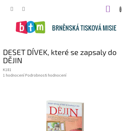
Přejít
NÁKUP
na
obsah
KOŠÍK
DESET DÍVEK, které se zapsaly do
DĚJIN
K181
Průměrné
1 hodnocení
Podrobnosti hodnocení
hodnocení
produktu
je
5,0
z
5
hvězdiček.