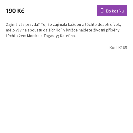
190 Kč
Do košíku
Zajímá vás pravda? To, že zajímala každou z těchto deseti dívek,
mělo vliv na spoustu dalších lidí. V knížce najdete životní příběhy
těchto žen: Monika z Tagasty; Kateřina...
Kód:
K185