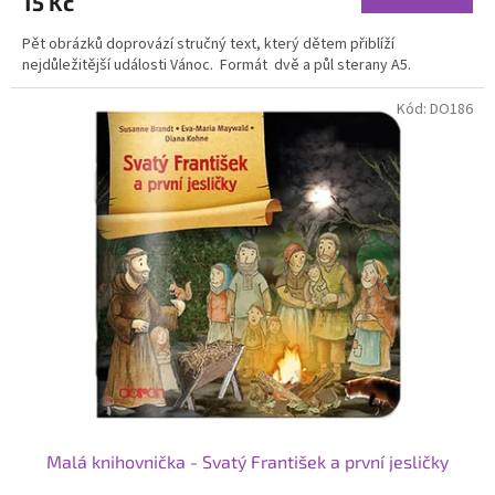
15 Kč
Pět obrázků doprovází stručný text, který dětem přiblíží
nejdůležitější události Vánoc. Formát dvě a půl sterany A5.
Kód:
DO186
Malá knihovnička - Svatý František a první jesličky