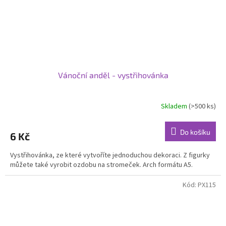
Vánoční anděl - vystřihovánka
Skladem
(>500 ks)
Do košíku
6 Kč
Vystřihovánka, ze které vytvoříte jednoduchou dekoraci. Z figurky
můžete také vyrobit ozdobu na stromeček. Arch formátu A5.
Kód:
PX115