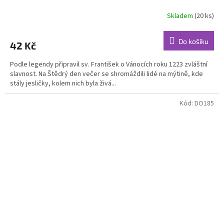
Skladem
(20 ks)
Do košíku
42 Kč
Podle legendy připravil sv. František o Vánocích roku 1223 zvláštní
slavnost. Na Štědrý den večer se shromáždili lidé na mýtině, kde
stály jesličky, kolem nich byla živá...
Kód:
DO185