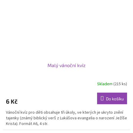
Malý vánoční kvíz
Skladem
(215 ks)
Do košíku
6 Kč
Vánoční kvíz pro děti obsahuje tři úkoly, ve kterých je ukryto znění
tajenky (známý biblický verš z Lukášova evangelia o narození Ježíše
Krista). Formát A6, 4 str.