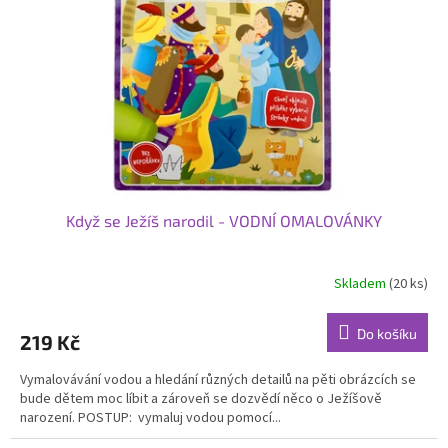
p
r
o
d
u
k
t
ů
Když se Ježíš narodil - VODNÍ OMALOVÁNKY
Skladem
(20 ks)
Do košíku
219 Kč
Vymalovávání vodou a hledání různých detailů na pěti obrázcích se
bude dětem moc líbit a zároveň se dozvědí něco o Ježíšově
narození. POSTUP: vymaluj vodou pomocí...