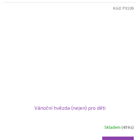
Kód:
PX106
Vánoční hvězda (nejen) pro děti
Skladem
(49 ks)
Průměrné
hodnocení