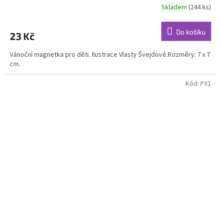
Skladem
(244 ks)
Průměrné
hodnocení
produktu
Do košíku
23 Kč
je
5,0
Vánoční magnetka pro děti. Ilustrace Vlasty Švejdové.Rozměry: 7 x 7
z
cm.
5
hvězdiček.
Kód:
PX1