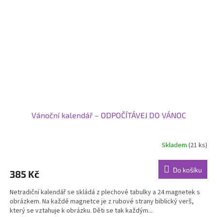
Vánoční kalendář – ODPOČÍTÁVEJ DO VÁNOC
Skladem
(21 ks)
Průměrné
hodnocení
produktu
Do košíku
385 Kč
je
5,0
Netradiční kalendář se skládá z plechové tabulky a 24 magnetek s
z
obrázkem. Na každé magnetce je z rubové strany biblický verš,
5
který se vztahuje k obrázku. Děti se tak každým...
hvězdiček.