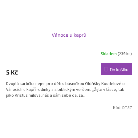
Vánoce u kaprů
Skladem
(239 ks)
Do košíku
5 Kč
Dvojitá kartička nejen pro děti s básničkou Oldřišky Koudelové o
Vánocích u kapří rodinky a s biblickým veršem: „Žijte v lásce, tak
jako Kristus miloval nás a sám sebe dal za...
Kód:
DT57