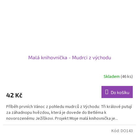
Malá knihovnička - Mudrci z východu
Skladem
(46 ks)
Do košíku
42 Kč
Příběh prvních Vánoc z pohledu mudrců z Východu: Tři králové putují
za záhadnopu hvězdou, která je dovede do Betléma k
novorozenému Ježíškovi. Projekt Moje malá knihovnička je...
Kód:
DO143