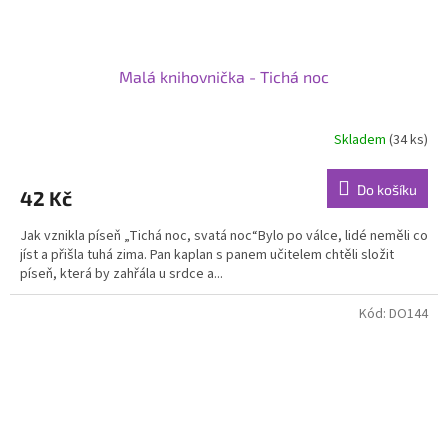
Malá knihovnička - Tichá noc
Skladem
(34 ks)
Do košíku
42 Kč
Jak vznikla píseň „Tichá noc, svatá noc“Bylo po válce, lidé neměli co
jíst a přišla tuhá zima. Pan kaplan s panem učitelem chtěli složit
píseň, která by zahřála u srdce a...
Kód:
DO144