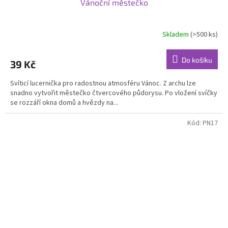
Vánoční městečko
Skladem
(>500 ks)
Průměrné
hodnocení
produktu
Do košíku
39 Kč
je
5,0
Svíticí lucernička pro radostnou atmosféru Vánoc. Z archu lze
z
snadno vytvořit městečko čtvercového půdorysu. Po vložení svíčky
5
se rozzáří okna domů a hvězdy na...
hvězdiček.
Kód:
PN17