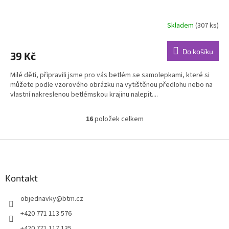
Skladem
(307 ks)
Průměrné
hodnocení
produktu
Do košíku
39 Kč
je
5,0
Milé děti, připravili jsme pro vás betlém se samolepkami, které si
z
můžete podle vzorového obrázku na vytištěnou předlohu nebo na
5
vlastní nakreslenou betlémskou krajinu nalepit....
hvězdiček.
16
položek celkem
O
v
l
Z
á
á
d
p
a
a
Kontakt
c
t
í
objednavky
@
btm.cz
í
p
r
+420 771 113 576
v
+420 771 117 135