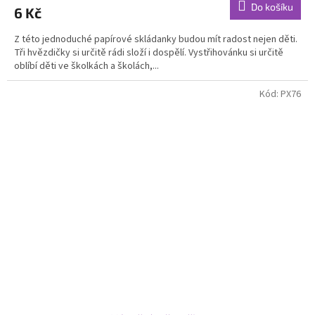
produktu
Do košíku
6 Kč
je
5,0
Z této jednoduché papírové skládanky budou mít radost nejen děti.
z
Tři hvězdičky si určitě rádi složí i dospělí. Vystřihovánku si určitě
5
oblíbí děti ve školkách a školách,...
hvězdiček.
Kód:
PX76