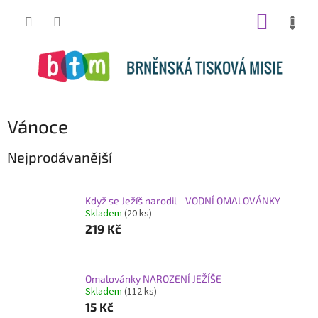
Přejít
NÁKUP
na
obsah
KOŠÍK
Vánoce
Nejprodávanější
Když se Ježíš narodil - VODNÍ OMALOVÁNKY
Skladem
(20 ks)
219 Kč
Omalovánky NAROZENÍ JEŽÍŠE
Skladem
(112 ks)
15 Kč