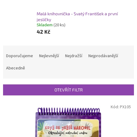
Malá knihovnička - Svatý František a první
jesličky
Skladem
(20 ks)
42 Kč
Ř
a
Doporučujeme
Nejlevnější
Nejdražší
Nejprodávanější
z
e
Abecedně
n
í
p
OTEVŘÍT FILTR
r
o
V
Kód:
PX105
d
ý
u
p
k
i
t
s
ů