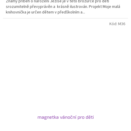
Známý příběh o narození Ježíše je v této brožurce pro děti
srozumitelně převyprávěn a krásně ilustrován. Projekt Moje malá
knihovnička je určen dětem v předškolním a...
Kód:
M36
magnetka vánoční pro děti