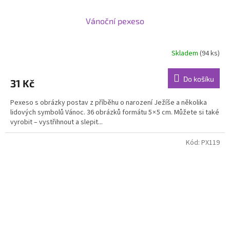
Vánoční pexeso
Skladem
(94 ks)
Průměrné
hodnocení
produktu
Do košíku
31 Kč
je
5,0
Pexeso s obrázky postav z příběhu o narození Ježíše a několika
z
lidových symbolů Vánoc. 36 obrázků formátu 5 × 5 cm. Můžete si také
5
vyrobit – vystřihnout a slepit...
hvězdiček.
Kód:
PX119