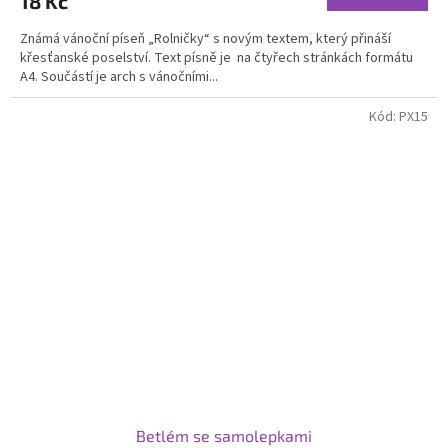
18 Kč
Známá vánoční píseň „Rolničky“ s novým textem, který přináší
křesťanské poselství. Text písně je na čtyřech stránkách formátu
A4. Součástí je arch s vánočními...
Kód:
PX15
Betlém se samolepkami