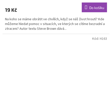
hodnocení
produktu
Do košíku
19 Kč
je
5,0
Na koho se máme obrátit ve chvílích, když se náš život hroutí? Kde
z
můžeme hledat pomoc v situacích, ve kterých se cítíme bezradní a
5
ztraceni? Autor textu Steve Brown dává...
hvězdiček.
Kód:
H163