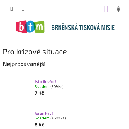
Přejít
NÁKUP
na
obsah
KOŠÍK
Pro krizové situace
Nejprodávanější
Jsi milován !
Skladem
(309 ks)
7 Kč
Jsi unikát !
Skladem
(>500 ks)
6 Kč