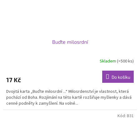
Buďte milosrdní
Skladem
(>500 ks)
Do košíku
17 Kč
Dvojitá karta „Buďte milosrdní ...“ Milosrdenství je vlastnost, která
pochází od Boha. Rozjímání na této kartě rozšiřuje myšlenky a dává
cenné podněty k zamyšlení. Na volné...
Kód:
B31