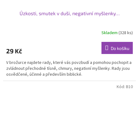
Úzkosti, smutek v duši, negativní myšlenky…
Skladem
(328 ks)
Do košíku
29 Kč
V brožurce najdete rady, které vás povzbudí a pomohou pochopit a
zvládnout přechodné tísně, chmury, negativní myšlenky. Rady jsou
osvědčené, účinné a především biblické.
Kód:
B10