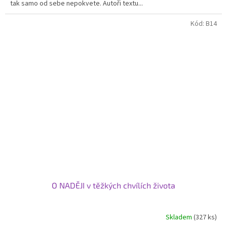
tak samo od sebe nepokvete. Autoři textu...
Kód:
B14
O NADĚJI v těžkých chvílích života
Skladem
(327 ks)
Průměrné