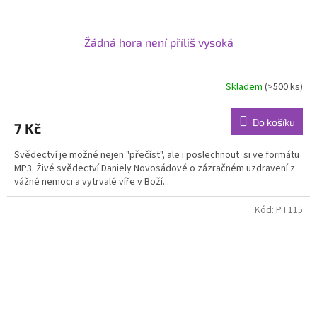
Žádná hora není příliš vysoká
Skladem
(>500 ks)
Do košíku
7 Kč
Svědectví je možné nejen "přečíst", ale i poslechnout si ve formátu
MP3. Živé svědectví Daniely Novosádové o zázračném uzdravení z
vážné nemoci a vytrvalé víře v Boží...
Kód:
PT115