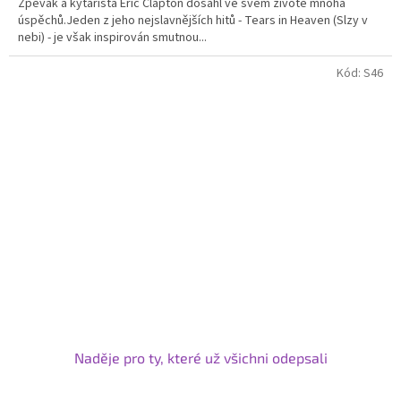
Zpěvák a kytarista Eric Clapton dosáhl ve svém životě mnoha
úspěchů.Jeden z jeho nejslavnějších hitů - Tears in Heaven (Slzy v
nebi) - je však inspirován smutnou...
Kód:
S46
Naděje pro ty, které už všichni odepsali