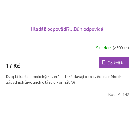
Hledáš odpovědi?…Bůh odpovídá!
Skladem
(>500 ks)
Průměrné
hodnocení
produktu
Do košíku
17 Kč
je
5,0
Dvojitá karta s biblickými verši, které dávají odpovědi na několik
z
zásadních životních otázek. Formát A6
5
hvězdiček.
Kód:
PT142