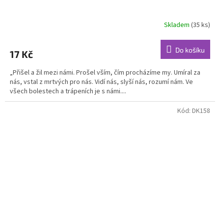
Skladem
(35 ks)
Do košíku
17 Kč
„Přišel a žil mezi námi. Prošel vším, čím procházíme my. Umíral za
nás, vstal z mrtvých pro nás. Vidí nás, slyší nás, rozumí nám. Ve
všech bolestech a trápeních je s námi....
Kód:
DK158