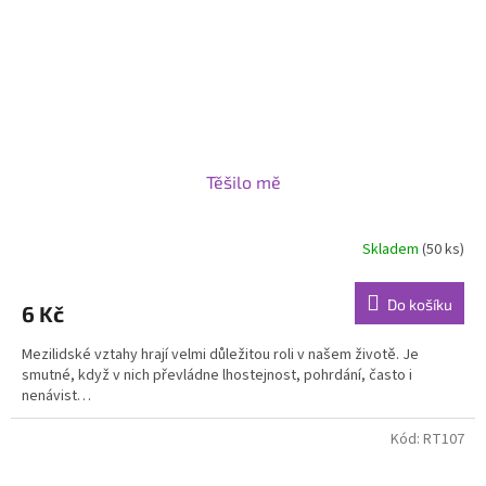
Těšilo mě
Skladem
(50 ks)
Do košíku
6 Kč
Mezilidské vztahy hrají velmi důležitou roli v našem životě. Je
smutné, když v nich převládne lhostejnost, pohrdání, často i
nenávist…
Kód:
RT107