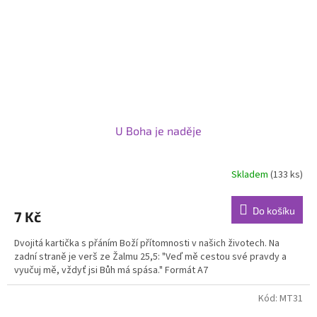
U Boha je naděje
Skladem
(133 ks)
Do košíku
7 Kč
Dvojitá kartička s přáním Boží přítomnosti v našich životech. Na
zadní straně je verš ze Žalmu 25,5: "Veď mě cestou své pravdy a
vyučuj mě, vždyť jsi Bůh má spása." Formát A7
Kód:
MT31