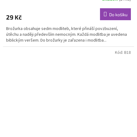
Průměrné
hodnocení
produktu
Do košíku
29 Kč
je
5,0
Brožurka obsahuje sedm modliteb, které přináší povzbuzení,
z
útěchu a naději především nemocným. Každá modlitba je uvedena
5
biblickým veršem. Do brožurky je zařazena i modlitba...
hvězdiček.
Kód:
B18