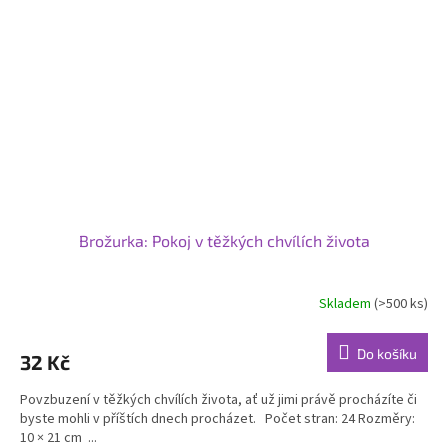
Brožurka: Pokoj v těžkých chvílích života
Skladem
(>500 ks)
Průměrné
hodnocení
produktu
Do košíku
32 Kč
je
5,0
Povzbuzení v těžkých chvílích života, ať už jimi právě procházíte či
z
byste mohli v příštích dnech procházet. Počet stran: 24 Rozměry:
5
10 × 21 cm ...
hvězdiček.