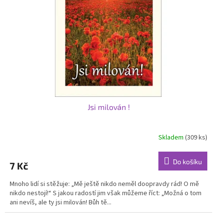
p
r
o
d
u
k
t
ů
Jsi milován !
Skladem
(309 ks)
Průměrné
hodnocení
produktu
Do košíku
7 Kč
je
5,0
Mnoho lidí si stěžuje: „Mě ještě nikdo neměl doopravdy rád! O mě
z
nikdo nestojí!“ S jakou radostí jim však můžeme říct: „Možná o tom
5
ani nevíš, ale ty jsi milován! Bůh tě...
hvězdiček.