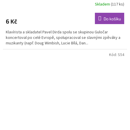
Skladem
(117 ks)
Průměrné
hodnocení
produktu
Do košíku
6 Kč
je
5,0
Klavírista a skladatel Pavel Dirda spolu se skupinou Guločar
z
koncertoval po celé Evropě, spolupracoval se slavnými zpěváky a
5
muzikanty (např. Doug Wimbish, Lucie Bílá, Dan...
hvězdiček.
Kód:
S54