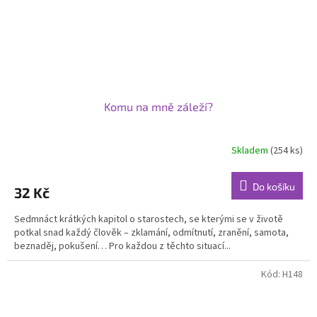
Komu na mně záleží?
Skladem
(254 ks)
Průměrné
hodnocení
produktu
Do košíku
32 Kč
je
5,0
Sedmnáct krátkých kapitol o starostech, se kterými se v životě
z
potkal snad každý člověk – zklamání, odmítnutí, zranění, samota,
5
beznaděj, pokušení… Pro každou z těchto situací...
hvězdiček.
Kód:
H148