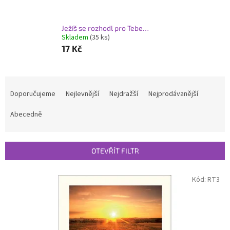
Ježíš se rozhodl pro Tebe…
Skladem
(35 ks)
17 Kč
Ř
a
Doporučujeme
Nejlevnější
Nejdražší
Nejprodávanější
z
e
Abecedně
n
í
p
OTEVŘÍT FILTR
r
o
V
Kód:
RT3
d
ý
u
p
k
i
t
s
ů