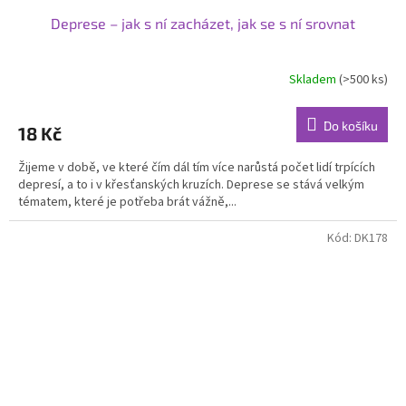
Deprese – jak s ní zacházet, jak se s ní srovnat
Skladem
(>500 ks)
Do košíku
18 Kč
Žijeme v době, ve které čím dál tím více narůstá počet lidí trpících
depresí, a to i v křesťanských kruzích. Deprese se stává velkým
tématem, které je potřeba brát vážně,...
Kód:
DK178