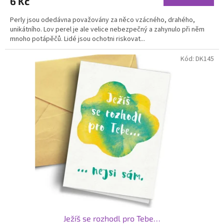
6 Kč
je
5,0
Perly jsou odedávna považovány za něco vzácného, drahého,
z
unikátního. Lov perel je ale velice nebezpečný a zahynulo při něm
5
mnoho potápěčů. Lidé jsou ochotni riskovat...
hvězdiček.
Kód:
DK145
Ježíš se rozhodl pro Tebe…