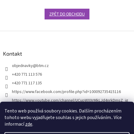
ZPĚT DO OBCHODU
Z
á
p
a
Kontakt
t
objednavky
@
btm.cz
í
+420 771 113 576
+420 771 117 135
https://www.facebook.com/profile.php?id=100092735415116
https://www.youtube.com/channel/UCupWXXrMkLJd4nrkDmsZ_ig
Tento web používá soubory cookies. Dalším procházením
tohoto webu vyjadřujete souhlas s jejich používáním.. Více
informací
zde
.