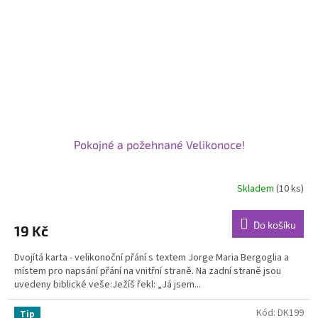
Pokojné a požehnané Velikonoce!
Skladem
(10 ks)
Průměrné
hodnocení
produktu
Do košíku
19 Kč
je
5,0
Dvojítá karta - velikonoční přání s textem Jorge Maria Bergoglia a
z
místem pro napsání přání na vnitřní straně. Na zadní straně jsou
5
uvedeny biblické veše:Ježíš řekl: „Já jsem...
hvězdiček.
Kód:
DK199
Tip