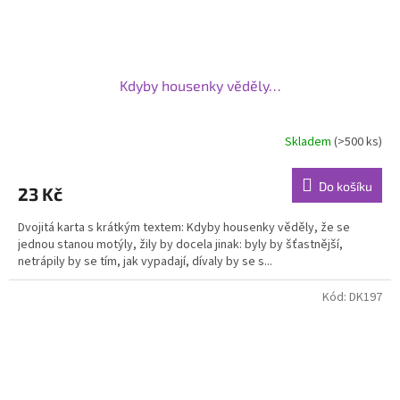
Kdyby housenky věděly…
Skladem
(>500 ks)
Do košíku
23 Kč
Dvojitá karta s krátkým textem: Kdyby housenky věděly, že se
jednou stanou motýly, žily by docela jinak: byly by šťastnější,
netrápily by se tím, jak vypadají, dívaly by se s...
Kód:
DK197