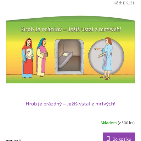
Kód:
DK151
Hrob je prázdný – Ježíš vstal z mrtvých!
Skladem
(>500 ks)
Do košíku