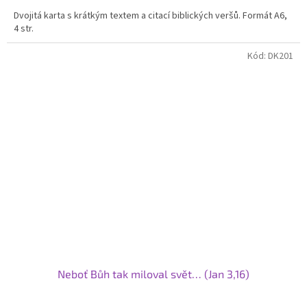
5,0
Dvojitá karta s krátkým textem a citací biblických veršů. Formát A6,
z
4 str.
5
hvězdiček.
Kód:
DK201
Neboť Bůh tak miloval svět… (Jan 3,16)