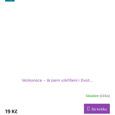
Velikonoce – Já jsem vzkříšení i život…
Skladem
(10 ks)
Průměrné
hodnocení
produktu
Do košíku
19 Kč
je