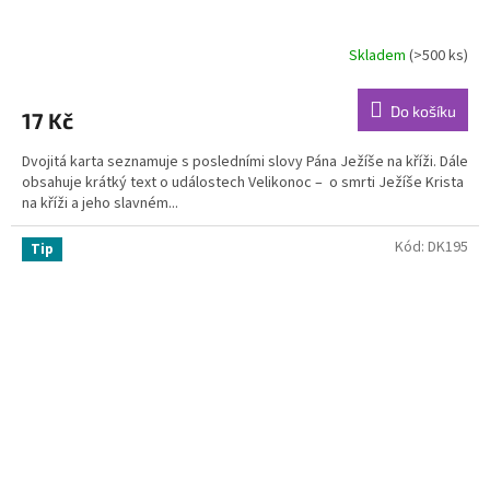
Skladem
(>500 ks)
Průměrné
hodnocení
produktu
Do košíku
17 Kč
je
5,0
Dvojitá karta seznamuje s posledními slovy Pána Ježíše na kříži. Dále
z
obsahuje krátký text o událostech Velikonoc – o smrti Ježíše Krista
5
na kříži a jeho slavném...
hvězdiček.
Kód:
DK195
Tip