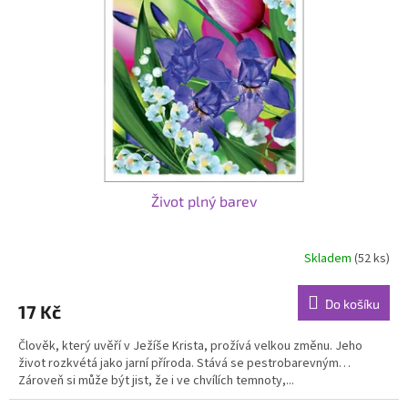
p
r
o
d
u
k
t
ů
Život plný barev
Skladem
(52 ks)
Do košíku
17 Kč
Člověk, který uvěří v Ježíše Krista, prožívá velkou změnu. Jeho
život rozkvétá jako jarní příroda. Stává se pestrobarevným…
Zároveň si může být jist, že i ve chvílích temnoty,...