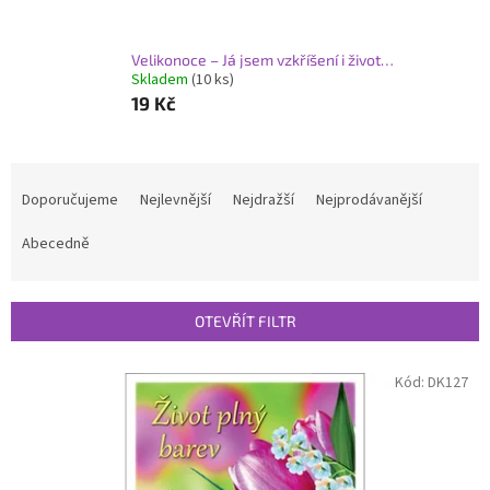
Velikonoce – Já jsem vzkříšení i život…
Skladem
(10 ks)
19 Kč
Ř
a
Doporučujeme
Nejlevnější
Nejdražší
Nejprodávanější
z
e
Abecedně
n
í
p
OTEVŘÍT FILTR
r
o
V
Kód:
DK127
d
ý
u
p
k
i
t
s
ů