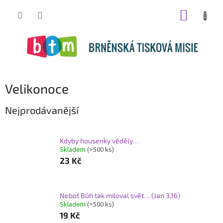
Přejít
NÁKUP
na
obsah
KOŠÍK
Velikonoce
Nejprodávanější
Kdyby housenky věděly…
Skladem
(>500 ks)
23 Kč
Neboť Bůh tak miloval svět… (Jan 3,16)
Skladem
(>500 ks)
19 Kč