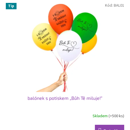
Kód:
BAL01
Tip
balónek s potiskem „Bůh Tě miluje!“
Skladem
(>500 ks)
Průměrné
hodnocení
produktu