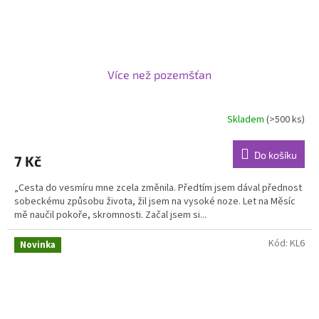
Více než pozemšťan
Skladem
(>500 ks)
Průměrné
hodnocení
produktu
Do košíku
7 Kč
je
5,0
„Cesta do vesmíru mne zcela změnila. Předtím jsem dával přednost
z
sobeckému způsobu života, žil jsem na vysoké noze. Let na Měsíc
5
mě naučil pokoře, skromnosti. Začal jsem si...
hvězdiček.
Kód:
KL6
Novinka