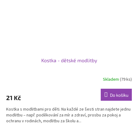
Kostka - dětské modlitby
Skladem
(79 ks)
Průměrné
hodnocení
produktu
Do košíku
21 Kč
je
5,0
Kostka s modlitbami pro děti. Na každé ze šesti stran najdete jednu
z
modlitbu – např. poděkování za mír a zdraví, prosbu za pokoj a
5
ochranu v rodinách, modlitbu za školu a...
hvězdiček.