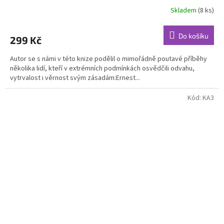
Skladem
(8 ks)
Průměrné
hodnocení
produktu
Do košíku
299 Kč
je
5,0
Autor se s námi v této knize podělil o mimořádně poutavé příběhy
z
několika lidí, kteří v extrémních podmínkách osvědčili odvahu,
5
vytrvalost i věrnost svým zásadám:Ernest...
hvězdiček.
Kód:
KA3