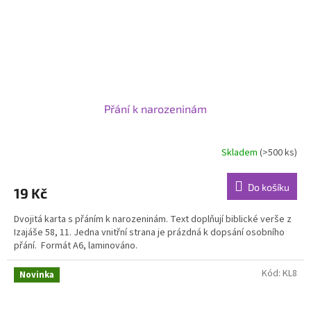
Přání k narozeninám
Skladem
(>500 ks)
Průměrné
hodnocení
produktu
Do košíku
19 Kč
je
5,0
Dvojitá karta s přáním k narozeninám. Text doplňují biblické verše z
z
Izajáše 58, 11. Jedna vnitřní strana je prázdná k dopsání osobního
5
přání. Formát A6, laminováno.
hvězdiček.
Kód:
KL8
Novinka