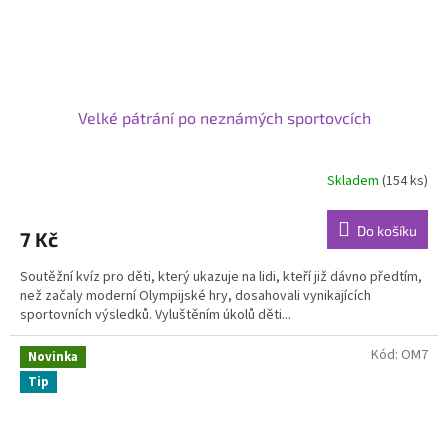
Velké pátrání po neznámých sportovcích
Skladem
(154 ks)
Do košíku
7 Kč
Soutěžní kvíz pro děti, který ukazuje na lidi, kteří již dávno předtím,
než začaly moderní Olympijské hry, dosahovali vynikajících
sportovních výsledků. Vyluštěním úkolů děti...
Kód:
OM7
Novinka
Tip