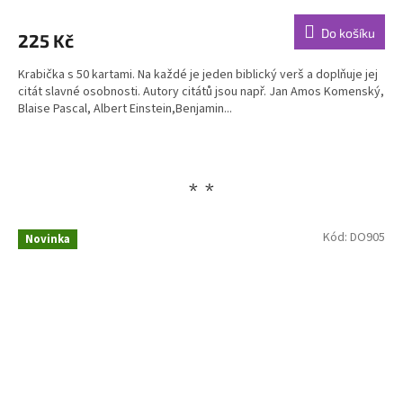
hodnocení
produktu
Do košíku
225 Kč
je
5,0
Krabička s 50 kartami. Na každé je jeden biblický verš a doplňuje jej
z
citát slavné osobnosti. Autory citátů jsou např. Jan Amos Komenský,
5
Blaise Pascal, Albert Einstein,Benjamin...
hvězdiček.
* *
Kód:
DO905
Novinka