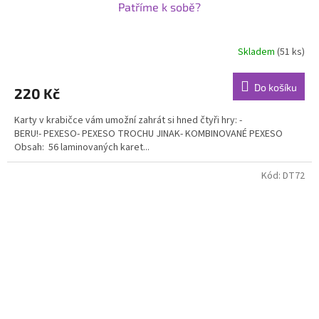
Patříme k sobě?
Skladem
(51 ks)
Průměrné
hodnocení
produktu
Do košíku
220 Kč
je
5,0
Karty v krabičce vám umožní zahrát si hned čtyři hry: -
z
BERU!- PEXESO- PEXESO TROCHU JINAK- KOMBINOVANÉ PEXESO
5
Obsah: 56 laminovaných karet...
hvězdiček.
Kód:
DT72