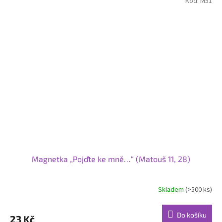
Kód:
M51
Magnetka „Pojďte ke mně…“ (Matouš 11, 28)
Skladem
(>500 ks)
Do košíku
23 Kč