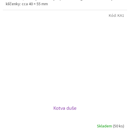
klíčenky: cca 40 × 55 mm
Kód:
KA1
Kotva duše
Skladem
(50 ks)
Průměrné