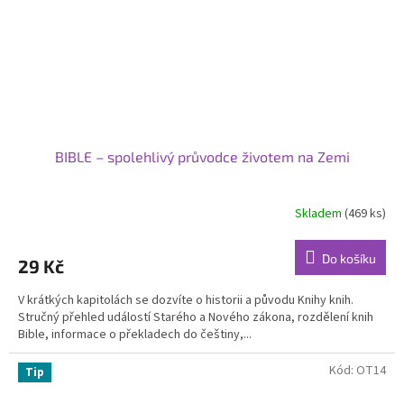
BIBLE – spolehlivý průvodce životem na Zemi
Skladem
(469 ks)
Do košíku
29 Kč
V krátkých kapitolách se dozvíte o historii a původu Knihy knih.
Stručný přehled událostí Starého a Nového zákona, rozdělení knih
Bible, informace o překladech do češtiny,...
Kód:
OT14
Tip