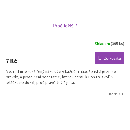
Proč Ježíš ?
Skladem
(395 ks)
Do košíku
7 Kč
Mezi lidmi je rozšířený názor, že v každém náboženství je zrnko
pravdy, a proto není podstatné, kterou cestu k Bohu si zvolí. V
letáčku se dozví, proč právě Ježíš je ta...
Kód:
D10