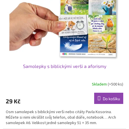
e
n
e
r
a
c
e
!
Samolepky s biblickými verši a aforismy
Skladem
(>500 ks)
Do košíku
29 Kč
Osm samolepek s biblickými verši nebo citáty Pavla Kosorina.
Můžete si nimi okrášlit svůj telefon, obal diáře, notebook… Arch
samolepek A6. Velikost jedné samolepky 51 × 35 mm.