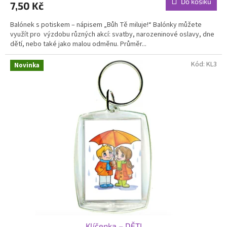
Do košíku
7,50 Kč
je
5,0
Balónek s potiskem – nápisem „Bůh Tě miluje!“ Balónky můžete
z
využít pro výzdobu různých akcí: svatby, narozeninové oslavy, dne
5
dětí, nebo také jako malou odměnu. Průměr...
hvězdiček.
Kód:
KL3
Novinka
Klíčenka – DĚTI