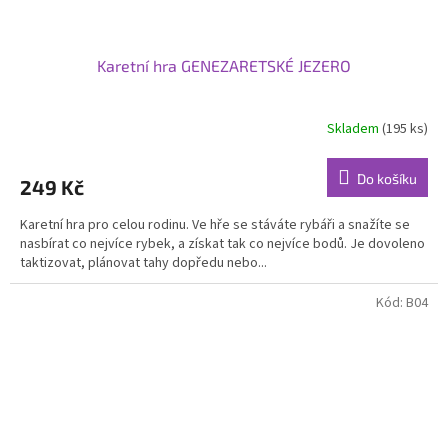
Karetní hra GENEZARETSKÉ JEZERO
Skladem
(195 ks)
Do košíku
249 Kč
Karetní hra pro celou rodinu. Ve hře se stáváte rybáři a snažíte se
nasbírat co nejvíce rybek, a získat tak co nejvíce bodů. Je dovoleno
taktizovat, plánovat tahy dopředu nebo...
Kód:
B04