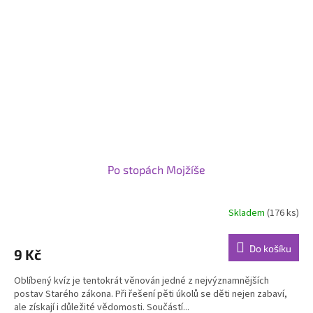
Po stopách Mojžíše
Skladem
(176 ks)
Průměrné
hodnocení
produktu
Do košíku
9 Kč
je
5,0
Oblíbený kvíz je tentokrát věnován jedné z nejvýznamnějších
z
postav Starého zákona. Při řešení pěti úkolů se děti nejen zabaví,
5
ale získají i důležité vědomosti. Součástí...
hvězdiček.