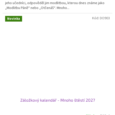
jeho učedníci, odpověděl jim modlitbou, kterou dnes známe jako
„Modlitbu Páně“ nebo „Otčenáš“. Mnoho...
Kód:
DO903
Novinka
Záložkový kalendář - Mnoho štěstí 2027