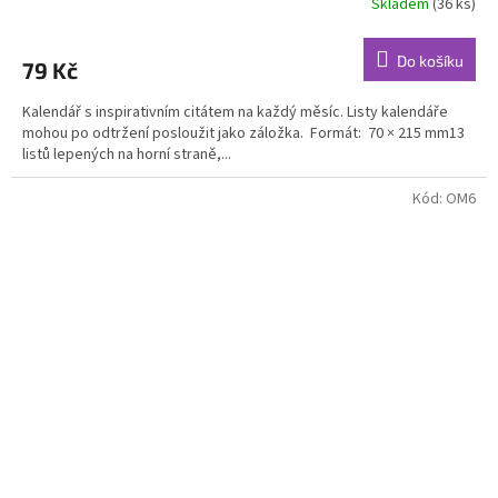
Skladem
(36 ks)
Do košíku
79 Kč
Kalendář s inspirativním citátem na každý měsíc. Listy kalendáře
mohou po odtržení posloužit jako záložka. Formát: 70 × 215 mm13
listů lepených na horní straně,...
Kód:
OM6