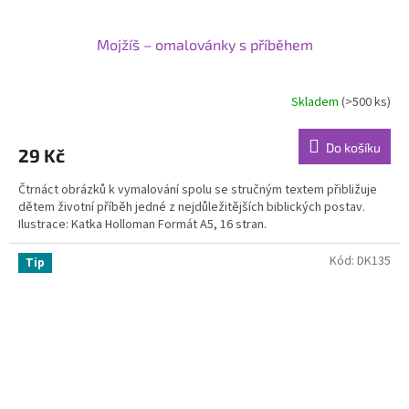
Mojžíš – omalovánky s příběhem
Skladem
(>500 ks)
Do košíku
29 Kč
Čtrnáct obrázků k vymalování spolu se stručným textem při­bližuje
dětem životní příběh jedné z nejdůležitějších biblic­kých postav.
Ilustrace: Katka Holloman Formát A5, 16 stran.
Kód:
DK135
Tip