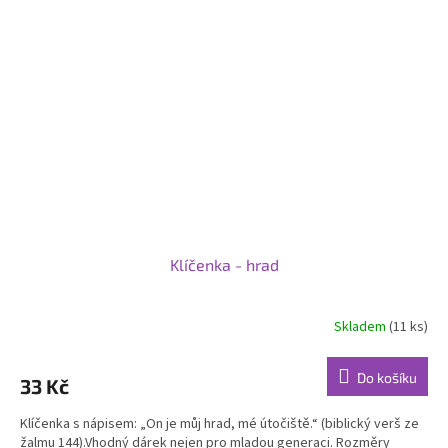
Klíčenka - hrad
Skladem
(11 ks)
Do košíku
33 Kč
Klíčenka s nápisem: „On je můj hrad, mé útočiště.“ (biblický verš ze
žalmu 144).Vhodný dárek nejen pro mladou generaci. Rozměry