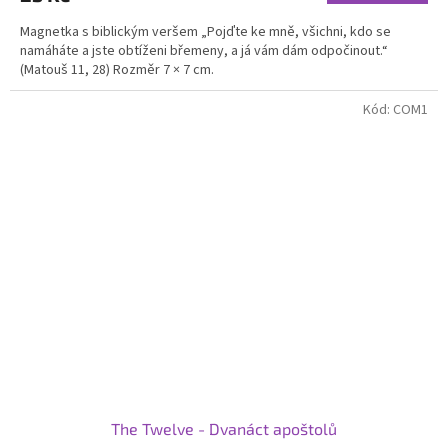
Magnetka s biblickým veršem „Pojďte ke mně, všichni, kdo se
namáháte a jste obtíženi břemeny, a já vám dám odpočinout.“
(Matouš 11, 28) Rozměr 7 × 7 cm.
Kód:
COM1
The Twelve - Dvanáct apoštolů