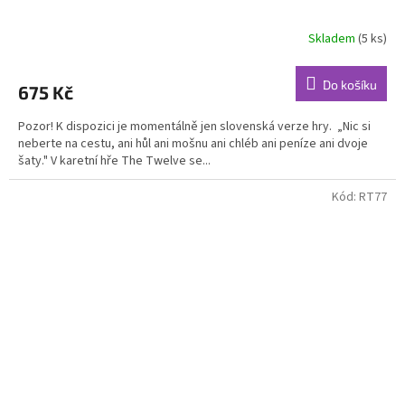
Skladem
(5 ks)
Do košíku
675 Kč
Pozor! K dispozici je momentálně jen slovenská verze hry. „Nic si
neberte na cestu, ani hůl ani mošnu ani chléb ani peníze ani dvoje
šaty." V karetní hře The Twelve se...
Kód:
RT77