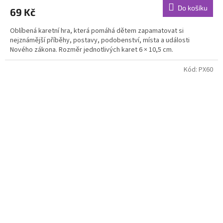
produktu
Do košíku
69 Kč
je
5,0
Oblíbená karetní hra, která pomáhá dětem zapamatovat si
z
nejznámější příběhy, postavy, podobenství, místa a události
5
Nového zákona. Rozměr jednotlivých karet 6 × 10,5 cm.
hvězdiček.
Kód:
PX60