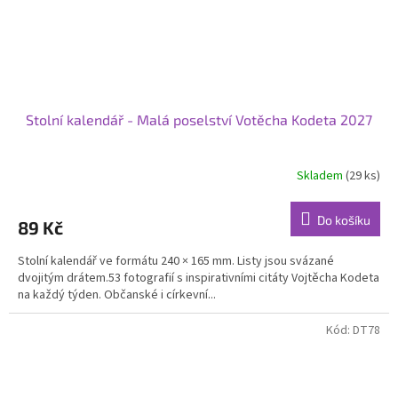
Stolní kalendář - Malá poselství Votěcha Kodeta 2027
Skladem
(29 ks)
Průměrné
hodnocení
produktu
Do košíku
89 Kč
je
5,0
Stolní kalendář ve formátu 240 × 165 mm. Listy jsou svázané
z
dvojitým drátem.53 fotografií s inspirativními citáty Vojtěcha Kodeta
5
na každý týden. Občanské i církevní...
hvězdiček.
Kód:
DT78