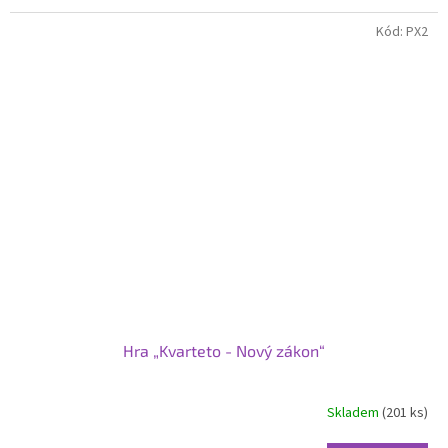
Kód:
PX2
Hra „Kvarteto - Nový zákon“
Skladem
(201 ks)
Průměrné
hodnocení