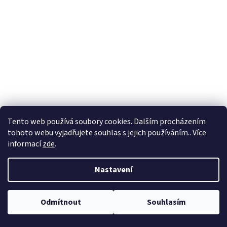
Marnotratný syn – omalovánky s příběhem
Tento web používá soubory cookies. Dalším procházením
tohoto webu vyjadřujete souhlas s jejich používáním.. Více
informací
zde
.
Skladem
(>500 ks)
Nastavení
Do košíku
29 Kč
Jeden člověk měl dva syny. Mladší jednou přišel k otci a řekl: Otče,
Odmítnout
Souhlasím
dej mi mou část majetku, chtěl bych si ho užít, dokud jsem mladý.
Otce to rozesmutnilo, ale nepřemlouval ho...