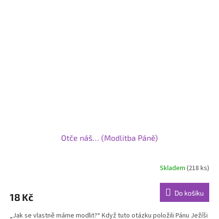
Otče náš… (Modlitba Páně)
Skladem
(218 ks)
Do košíku
18 Kč
„Jak se vlastně máme modlit?“ Když tuto otázku položili Pánu Ježíši