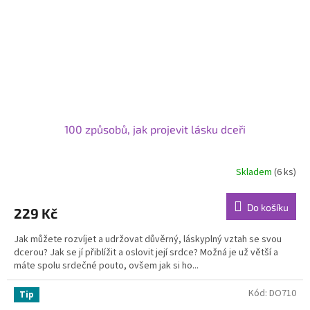
100 způsobů, jak projevit lásku dceři
Skladem
(6 ks)
Do košíku
229 Kč
Jak můžete rozvíjet a udržovat důvěrný, láskyplný vztah se svou
dcerou? Jak se jí přiblížit a oslovit její srdce? Možná je už větší a
máte spolu srdečné pouto, ovšem jak si ho...
Kód:
DO710
Tip