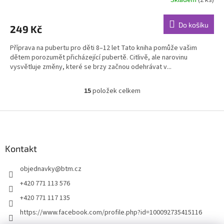
Do košíku
249 Kč
Příprava na pubertu pro děti 8–12 let Tato kniha pomůže vašim
dětem porozumět přicházející pubertě. Citlivě, ale narovinu
vysvětluje změny, které se brzy začnou odehrávat v...
15
položek celkem
O
v
l
Z
á
á
d
p
a
a
Kontakt
c
t
í
objednavky
@
btm.cz
í
p
r
+420 771 113 576
v
+420 771 117 135
k
y
https://www.facebook.com/profile.php?id=100092735415116
v