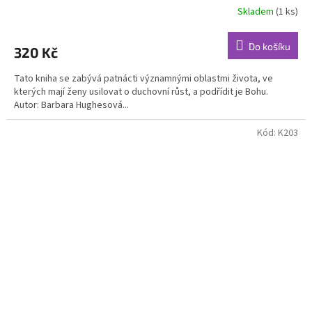
Skladem
(1 ks)
Do košíku
320 Kč
Tato kniha se zabývá patnácti významnými oblastmi života, ve
kterých mají ženy usilovat o duchovní růst, a podřídit je Bohu.
Autor: Barbara Hughesová...
Kód:
K203