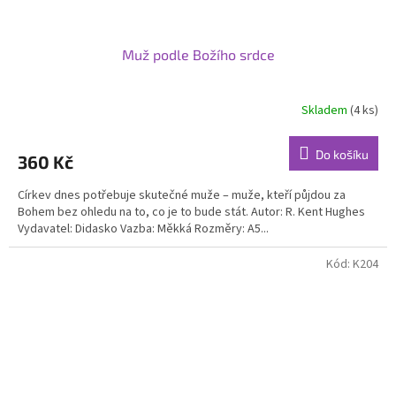
Muž podle Božího srdce
Skladem
(4 ks)
Do košíku
360 Kč
Církev dnes potřebuje skutečné muže – muže, kteří půjdou za
Bohem bez ohledu na to, co je to bude stát. Autor: R. Kent Hughes
Vydavatel: Didasko Vazba: Měkká Rozměry: A5...
Kód:
K204