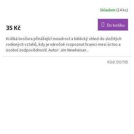
Skladem
(14 ks)
Do košíku
35 Kč
Krátká brožura přinášející moudrost a biblický vhled do složitých
rodinných vztahů, kdy je náročné rozpoznat hranici mezi úctou a
osobní zodpovědností. Autor: Jim Newheiser...
Kód:
DO705