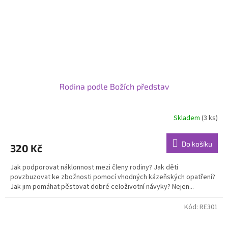
Rodina podle Božích představ
Skladem
(3 ks)
Do košíku
320 Kč
Jak podporovat náklonnost mezi členy rodiny? Jak děti
povzbuzovat ke zbožnosti pomocí vhodných kázeňských opatření?
Jak jim pomáhat pěstovat dobré celoživotní návyky? Nejen...
Kód:
RE301