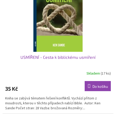
p
r
o
d
u
k
t
ů
USMÍŘENÍ - Cesta k biblickému usmíření
Skladem
(17 ks)
Do košíku
35 Kč
Kniha se zabývá tématem řešení konfliktů. Vychází přitom z
moudrosti, kterou v těchto případech nabízí Bible. Autor: Ken
Sande Počet stran: 28 Vazba: brožovaná Rozměry:...