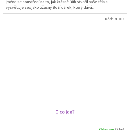
jméno se soustředí na to, jak krásně Bůh stvořil naše těla a
vysvětluje sex jako úžasný Boží dárek, který dává...
Kód:
RE302
O co jde?
Skladem
(2 ks)