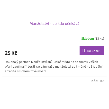
Manželství - co kdo očekává
Skladem
(13 ks)
Do košíku
25 Kč
Dokonalý partner. Manželství snů. Jaké místo na seznamu vašich
přání zaujímají? Jestli se vám vaše manželství zdá méně než ideální,
ztrácíte s Bohem trpělivost?...
Kód:
B46