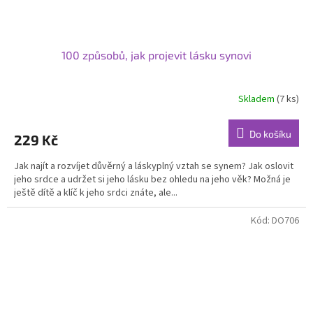
100 způsobů, jak projevit lásku synovi
Skladem
(7 ks)
Do košíku
229 Kč
Jak najít a rozvíjet důvěrný a láskyplný vztah se synem? Jak oslovit
jeho srdce a udržet si jeho lásku bez ohledu na jeho věk? Možná je
ještě dítě a klíč k jeho srdci znáte, ale...
Kód:
DO706