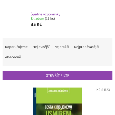
Špatné vzpomínky
Skladem
(11 ks)
35 Kč
Ř
a
Doporučujeme
Nejlevnější
Nejdražší
Nejprodávanější
z
e
Abecedně
n
í
p
OTEVŘÍT FILTR
r
o
V
Kód:
B23
d
ý
u
p
k
i
t
s
ů