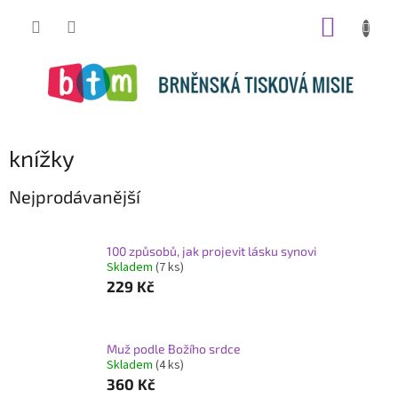
Přejít
NÁKUP
na
obsah
KOŠÍK
knížky
Nejprodávanější
100 způsobů, jak projevit lásku synovi
Skladem
(7 ks)
229 Kč
Muž podle Božího srdce
Skladem
(4 ks)
360 Kč