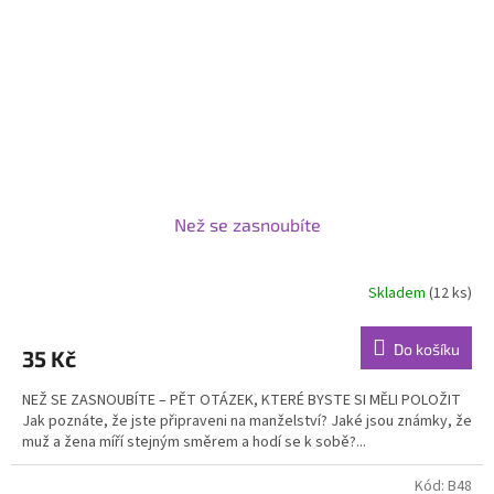
Než se zasnoubíte
Skladem
(12 ks)
Do košíku
35 Kč
NEŽ SE ZASNOUBÍTE – PĚT OTÁZEK, KTERÉ BYSTE SI MĚLI POLOŽIT
Jak poznáte, že jste připraveni na manželství? Jaké jsou známky, že
muž a žena míří stejným směrem a hodí se k sobě?...
Kód:
B48