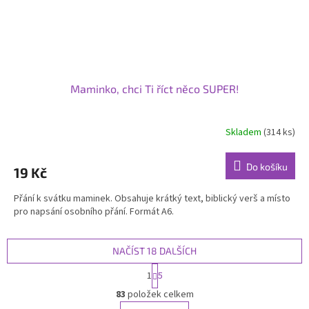
Maminko, chci Ti říct něco SUPER!
Skladem
(314 ks)
Do košíku
19 Kč
Přání k svátku maminek. Obsahuje krátký text, biblický verš a místo
pro napsání osobního přání. Formát A6.
NAČÍST 18 DALŠÍCH
S
1
5
t
O
r
83
položek celkem
v
á