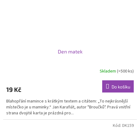
Den matek
Skladem
(>500 ks)
Do košíku
19 Kč
Blahopřání mamince s krátkým textem a citátem: „To nejkrásnější
místečko je u maminky.“ Jan Karafiát, autor "Broučků". Pravá vnitřní
strana dvojité karta je prázdná pro...
Kód:
DK159