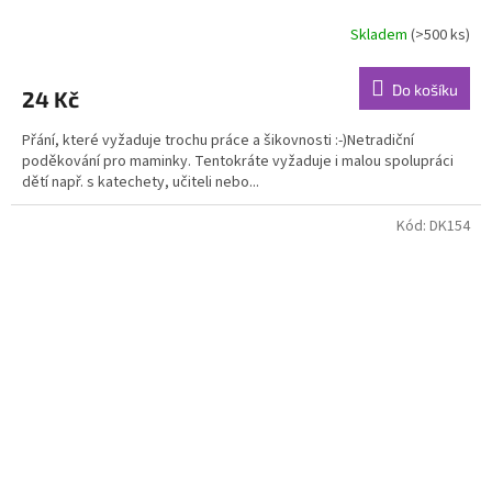
Skladem
(>500 ks)
Průměrné
hodnocení
produktu
Do košíku
24 Kč
je
3,0
Přání, které vyžaduje trochu práce a šikovnosti :-)Netradiční
z
poděkování pro maminky. Tentokráte vyžaduje i malou spolupráci
5
dětí např. s katechety, učiteli nebo...
hvězdiček.
Kód:
DK154