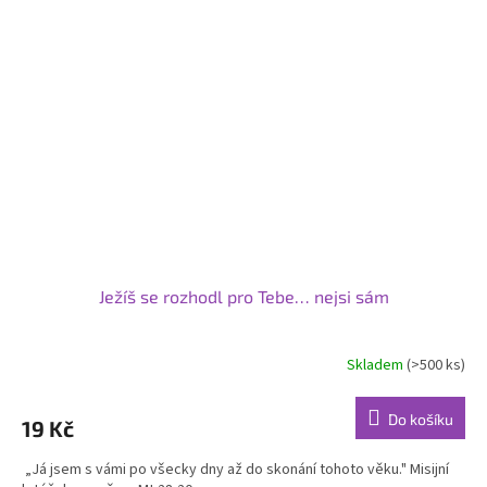
Ježíš se rozhodl pro Tebe… nejsi sám
Skladem
(>500 ks)
Do košíku
19 Kč
„Já jsem s vámi po všecky dny až do skonání tohoto věku." Misijní