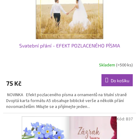
u
k
t
ů
Svatební přání - EFEKT POZLACENÉHO PÍSMA
Skladem
(>500 ks)
Průměrné
hodnocení
produktu
Do košíku
75 Kč
je
5,0
NOVINKA Efekt pozlaceného písma a ornamentů na titulní straně
z
Dvojitá karta formátu A5 obsahuje biblické verše a několik přání
5
novomanželům: Milujte se a přijímejte jeden...
hvězdiček.
Kód:
B37