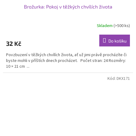
Brožurka: Pokoj v těžkých chvílích života
Skladem
(>500 ks)
Průměrné
hodnocení
produktu
Do košíku
32 Kč
je
5,0
Povzbuzení v těžkých chvílích života, ať už jimi právě procházíte či
z
byste mohli v příštích dnech procházet. Počet stran: 24 Rozměry:
5
10 × 21 cm ...
hvězdiček.
Kód:
DKX171