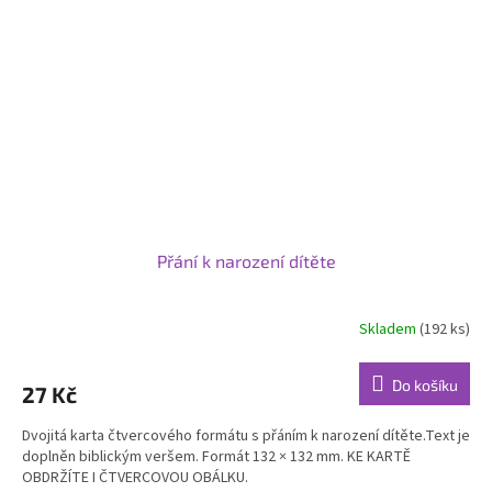
Přání k narození dítěte
Skladem
(192 ks)
Do košíku
27 Kč
Dvojitá karta čtvercového formátu s přáním k narození dítěte.Text je
doplněn biblickým veršem. Formát 132 × 132 mm. KE KARTĚ
OBDRŽÍTE I ČTVERCOVOU OBÁLKU.