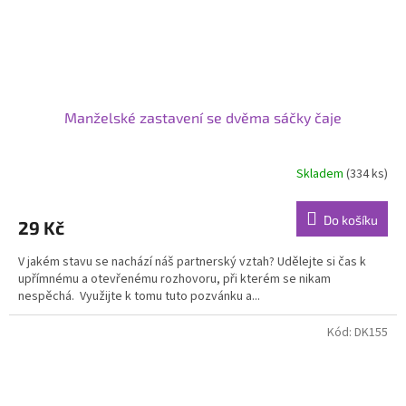
Manželské zastavení se dvěma sáčky čaje
Skladem
(334 ks)
Do košíku
29 Kč
V jakém stavu se nachází náš partnerský vztah? Udělejte si čas k
upřímnému a otevřenému rozhovoru, při kterém se nikam
nespěchá. Využijte k tomu tuto pozvánku a...
Kód:
DK155