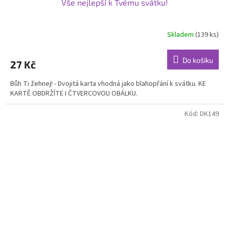
Vše nejlepší k Tvému svátku!
Skladem
(139 ks)
Průměrné
hodnocení
produktu
Do košíku
27 Kč
je
5,0
Bůh Ti žehnej! - Dvojitá karta vhodná jako blahopřání k svátku. KE
z
KARTĚ OBDRŽÍTE I ČTVERCOVOU OBÁLKU.
5
hvězdiček.
Kód:
DK149