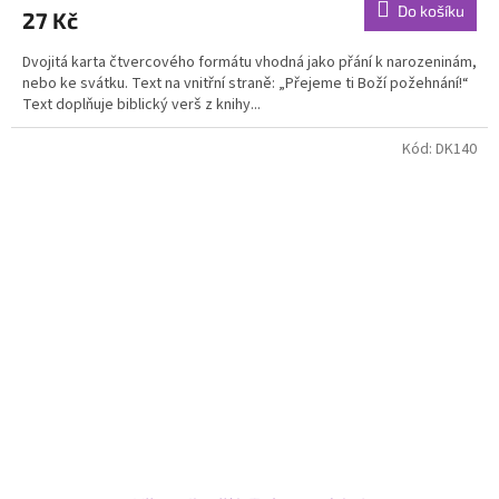
Do košíku
27 Kč
Dvojitá karta čtvercového formátu vhodná jako přání k narozeninám,
nebo ke svátku. Text na vnitřní straně: „Přejeme ti Boží požehnání!“
Text doplňuje biblický verš z knihy...
Kód:
DK140