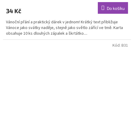
Do košíku
34 Kč
Vánoční přání a praktický dárek v jednom! Krátký text přibližuje
Vánoce jako svátky naděje, stejně jako světlo zářící ve tmě. Karta
obsahuje 10 ks dlouhých zápalek a škrtátko....
Kód:
B31