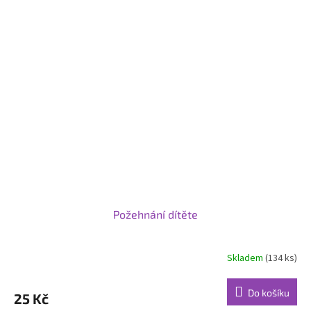
Požehnání dítěte
Skladem
(134 ks)
Do košíku
25 Kč