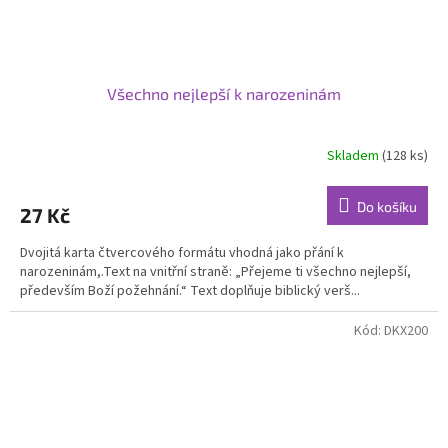
Všechno nejlepší k narozeninám
Skladem
(128 ks)
Do košíku
27 Kč
Dvojitá karta čtvercového formátu vhodná jako přání k
narozeninám,.Text na vnitřní straně: „Přejeme ti všechno nejlepší,
především Boží požehnání.“ Text doplňuje biblický verš...
Kód:
DKX200