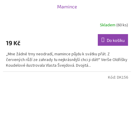
Mamince
Skladem
(60 ks)
Do košíku
19 Kč
„Mne žádné trny neodradí, mamince půjdu k svátku přát. Z
červených růží ze zahrady tu nejkrásnější chci ji dát!“ Verše Oldřišky
Koudelové ilustrovala Vlasta Švejdová. Dvojitá...
Kód:
DK156