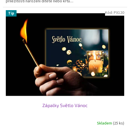
příležitosti narození dítěte nebo křtu....
Kód:
PX120
Tip
Zápalky Světlo Vánoc
Skladem
(25 ks)