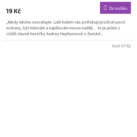
Do košíku
19 Kč
„Nikdy nikoho nezraňujte. Lidé kolem vás potřebují prožívat pocit
ochrany, být milováni a naplňováni novou nadějí… to je jeden z
citátů slavné herečky Audrey Hepburnové o ženské...
Kód:
DT62