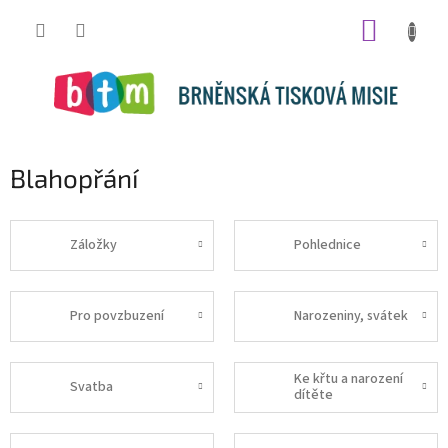
Přejít
NÁKUP
na
obsah
KOŠÍK
Blahopřání
Záložky
Pohlednice
Pro povzbuzení
Narozeniny, svátek
Ke křtu a narození
Svatba
dítěte