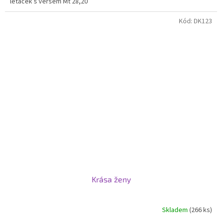
letáček s veršem Mt 28,20
Kód:
DK123
Krása ženy
Skladem
(266 ks)