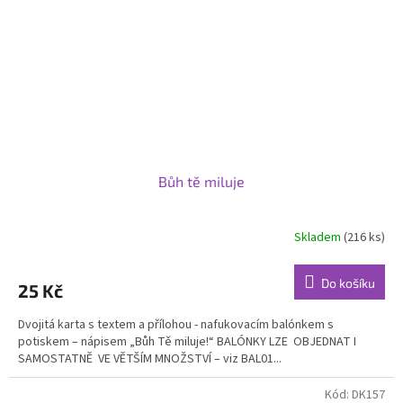
Bůh tě miluje
Skladem
(216 ks)
Do košíku
25 Kč
Dvojitá karta s textem a přílohou - nafukovacím balónkem s
potiskem – nápisem „Bůh Tě miluje!“ BALÓNKY LZE OBJEDNAT I
SAMOSTATNĚ VE VĚTŠÍM MNOŽSTVÍ – viz BAL01...
Kód:
DK157