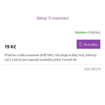
Děkuji Ti maminko!
Skladem
(>500 ks)
Do košíku
19 Kč
Přání ke svátku maminek (KVĚTINY). Obsahuje krátký text, biblický
verš a místo pro napsání osobního přání. Formát A6
Kód:
DK179