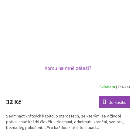
Komu na mně záleží?
Skladem
(254 ks)
Průměrné
hodnocení
produktu
32 Kč
Do košíku
je
5,0
Sedmnáct krátkých kapitol o starostech, se kterými se v životě
z
potkal snad každý člověk – zklamání, odmítnutí, zranění, samota,
5
beznaděj, pokušení… Pro každou z těchto situací...
hvězdiček.