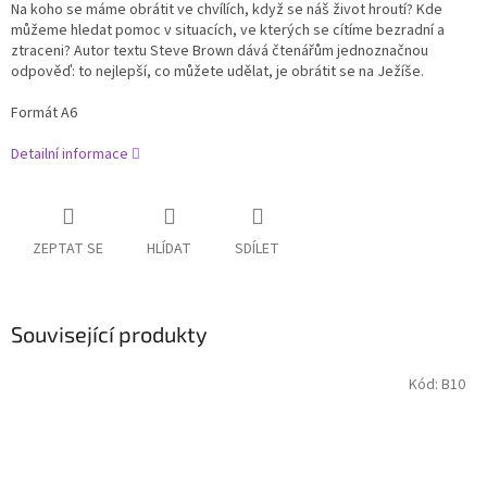
Na koho se máme obrátit ve chvílích, když se náš život hroutí? Kde
můžeme hledat pomoc v situacích, ve kterých se cítíme bezradní a
ztraceni? Autor textu Steve Brown dává čtenářům jednoznačnou
odpověď: to nejlepší, co můžete udělat, je obrátit se na Ježíše.
Formát A6
Detailní informace
ZEPTAT SE
HLÍDAT
SDÍLET
Související produkty
Kód:
B10