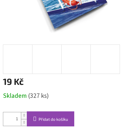
19 Kč
Měrná
Skladem
(327 ks)
cena:
Přidat do košíku