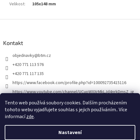
Velikost
:
105x148 mm
Z
á
p
a
Kontakt
t
objednavky
@
btm.cz
í
+420 771 113 576
+420 771 117 135
https://www.facebook.com/profile.php?id=100092735415116
https://www.youtube.com/channel/UCupWXXrMkLJd4nrkDmsZ_ig
Tento web používá soubory cookies. Dalším procházením
tohoto webu vyjadřujete souhlas s jejich používáním.. Více
informací
zde
.
Nastavení
Vytvořil Shoptet