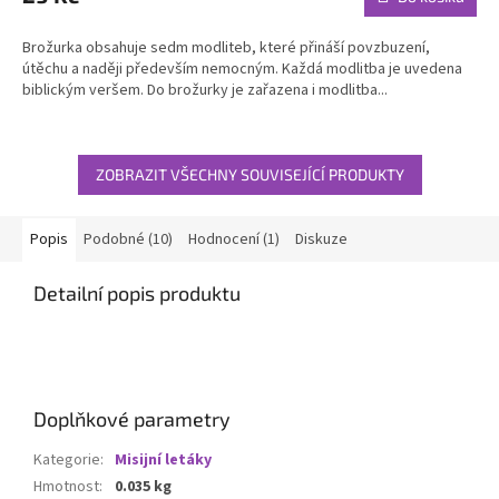
je
5,0
Brožurka obsahuje sedm modliteb, které přináší povzbuzení,
z
útěchu a naději především nemocným. Každá modlitba je uvedena
5
biblickým veršem. Do brožurky je zařazena i modlitba...
hvězdiček.
ZOBRAZIT VŠECHNY SOUVISEJÍCÍ PRODUKTY
Popis
Podobné (10)
Hodnocení (1)
Diskuze
Detailní popis produktu
Doplňkové parametry
Kategorie
:
Misijní letáky
Hmotnost
:
0.035 kg