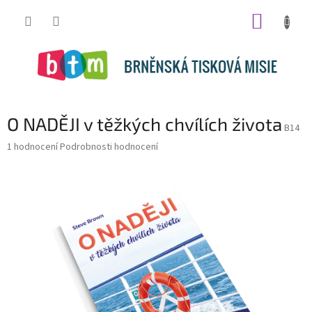
Přejít
NÁKUP
na
obsah
KOŠÍK
O NADĚJI v těžkých chvílích života
B14
Průměrné
1 hodnocení
Podrobnosti hodnocení
hodnocení
produktu
je
5,0
z
5
hvězdiček.