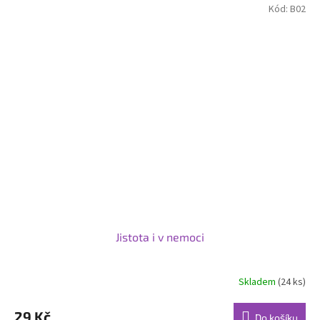
Kód:
B02
Jistota i v nemoci
Skladem
(24 ks)
Průměrné
hodnocení
produktu
29 Kč
Do košíku