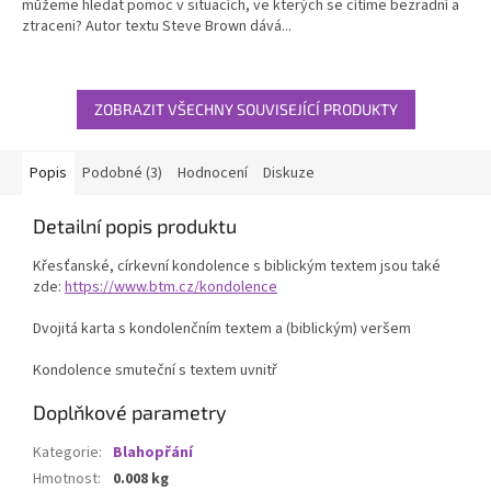
můžeme hledat pomoc v situacích, ve kterých se cítíme bezradní a
5
ztraceni? Autor textu Steve Brown dává...
hvězdiček.
ZOBRAZIT VŠECHNY SOUVISEJÍCÍ PRODUKTY
Popis
Podobné (3)
Hodnocení
Diskuze
Detailní popis produktu
Křesťanské, církevní kondolence s biblickým textem jsou také
zde:
https://www.btm.cz/kondolence
Dvojitá karta s kondolenčním textem a (biblickým) veršem
Kondolence smuteční s textem uvnitř
Doplňkové parametry
Kategorie
:
Blahopřání
Hmotnost
:
0.008 kg