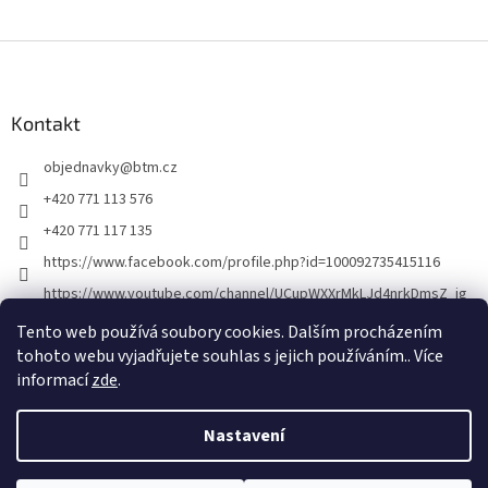
Z
á
p
a
Kontakt
t
objednavky
@
btm.cz
í
+420 771 113 576
+420 771 117 135
https://www.facebook.com/profile.php?id=100092735415116
https://www.youtube.com/channel/UCupWXXrMkLJd4nrkDmsZ_ig
Tento web používá soubory cookies. Dalším procházením
tohoto webu vyjadřujete souhlas s jejich používáním.. Více
informací
zde
.
Nastavení
Vytvořil Shoptet