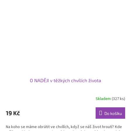
O NADĚJI v těžkých chvílích života
Skladem
(327 ks)
Průměrné
hodnocení
produktu
19 Kč
Do košíku
je
5,0
Na koho se máme obrátit ve chvílích, když se náš život hroutí? Kde
z