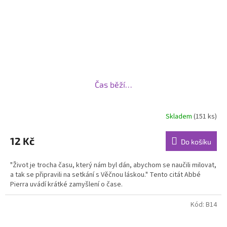
Čas běží…
Skladem
(151 ks)
12 Kč
Do košíku
"Život je trocha času, který nám byl dán, abychom se naučili milovat,
a tak se připravili na setkání s Věčnou láskou." Tento citát Abbé
Pierra uvádí krátké zamyšlení o čase.
Kód:
B14