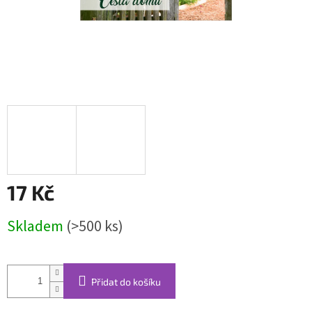
17 Kč
Měrná
Skladem
(>500 ks)
cena:
Přidat do košíku