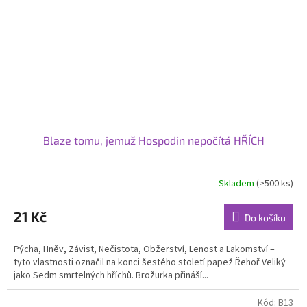
Blaze tomu, jemuž Hospodin nepočítá HŘÍCH
Skladem
(>500 ks)
21 Kč
Do košíku
Pýcha, Hněv, Závist, Nečistota, Obžerství, Lenost a Lakomství –
tyto vlastnosti označil na konci šestého století papež Řehoř Veliký
jako Sedm smrtelných hříchů. Brožurka přináší...
Kód:
B13