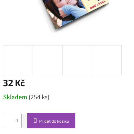
32 Kč
Měrná
Skladem
(254 ks)
cena:
Přidat do košíku