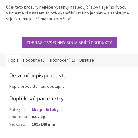
Účel této brožury nejlépe vystihují následující slova z jejího úvodu:
Všímejme si v našem životě okamžiků Božího jednání – a zapisujme
si je (k tomu je určena tato brožura)....
ZOBRAZIT VŠECHNY SOUVISEJÍCÍ PRODUKTY
Popis
Podobné (6)
Hodnocení (1)
Diskuze
Detailní popis produktu
Popis produktu není dostupný
Doplňkové parametry
Kategorie
:
Misijní letáky
Hmotnost
:
0.02 kg
Velikost
:
105x148 mm