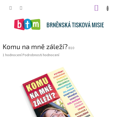
Přejít
NÁKUP
na
obsah
KOŠÍK
Komu na mně záleží?
B10
Průměrné
1 hodnocení
Podrobnosti hodnocení
hodnocení
produktu
je
5,0
z
5
hvězdiček.