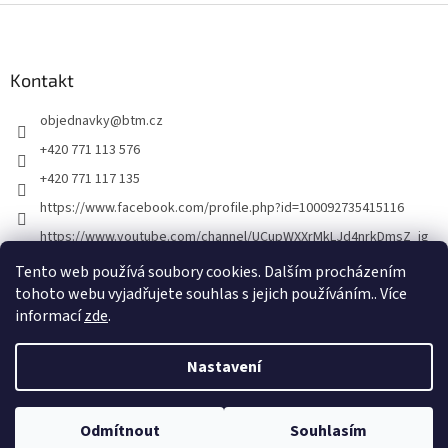
Z
á
p
a
Kontakt
t
objednavky
@
btm.cz
í
+420 771 113 576
+420 771 117 135
https://www.facebook.com/profile.php?id=100092735415116
https://www.youtube.com/channel/UCupWXXrMkLJd4nrkDmsZ_ig
Tento web používá soubory cookies. Dalším procházením
tohoto webu vyjadřujete souhlas s jejich používáním.. Více
informací
zde
.
Nastavení
Vytvořil Shoptet
Odmítnout
Souhlasím
Copyright 2026
BTM
. Všechna práva vyhrazena.