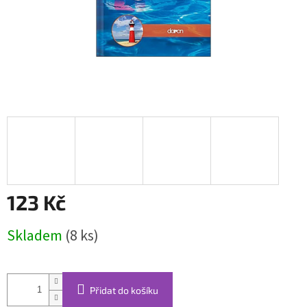
123 Kč
Měrná
Skladem
(8 ks)
cena:
Přidat do košíku