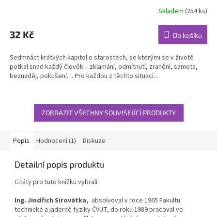
Skladem
(254 ks)
Průměrné
hodnocení
produktu
32 Kč
Do košíku
je
5,0
Sedmnáct krátkých kapitol o starostech, se kterými se v životě
z
potkal snad každý člověk – zklamání, odmítnutí, zranění, samota,
5
beznaděj, pokušení… Pro každou z těchto situací...
hvězdiček.
ZOBRAZIT VŠECHNY SOUVISEJÍCÍ PRODUKTY
Popis
Hodnocení (1)
Diskuze
Detailní popis produktu
Citáty pro tuto knížku vybrali:
Ing. Jindřich Sirovátka,
absolvoval v roce 1965 Fakultu
technické a jaderné fyziky ČVUT, do roku 1989 pracoval ve