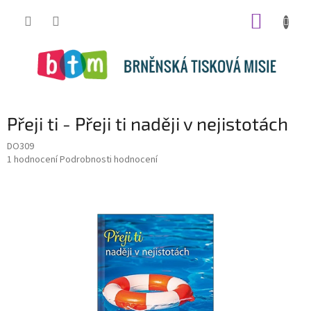
Přejít
NÁKUP
na
obsah
KOŠÍK
Přeji ti - Přeji ti naději v nejistotách
DO309
Průměrné
1 hodnocení
Podrobnosti hodnocení
hodnocení
produktu
je
5,0
z
5
hvězdiček.