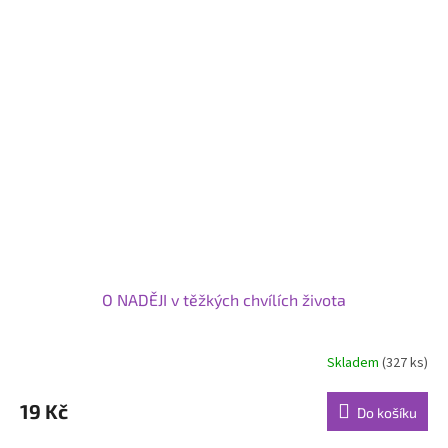
O NADĚJI v těžkých chvílích života
Skladem
(327 ks)
Průměrné
hodnocení
produktu
19 Kč
Do košíku
je
5,0