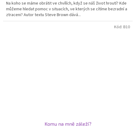
Na koho se máme obrátit ve chvílích, když se náš život hroutí? Kde
z
můžeme hledat pomoc v situacích, ve kterých se cítíme bezradní a
5
ztraceni? Autor textu Steve Brown dává...
hvězdiček.
Kód:
B10
Komu na mně záleží?