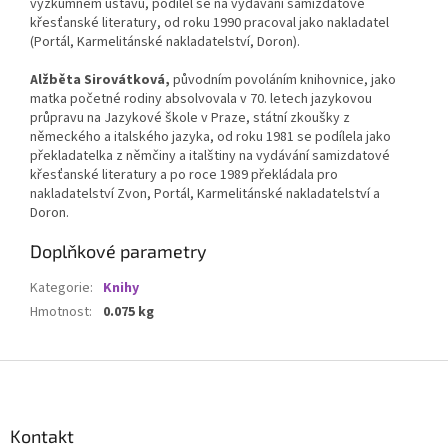
výzkumném ústavu, podílel se na vydávání samizdatové
křesťanské literatury, od roku 1990 pracoval jako nakladatel
(Portál, Karmelitánské nakladatelství, Doron).
Alžběta Sirovátková,
původním povoláním knihovnice, jako
matka početné rodiny absolvovala v 70. letech jazykovou
průpravu na Jazykové škole v Praze, státní zkoušky z
německého a italského jazyka, od roku 1981 se podílela jako
překladatelka z němčiny a italštiny na vydávání samizdatové
křesťanské literatury a po roce 1989 překládala pro
nakladatelství Zvon, Portál, Karmelitánské nakladatelství a
Doron.
Doplňkové parametry
Kategorie
:
Knihy
Hmotnost
:
0.075 kg
Z
á
p
a
Kontakt