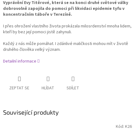
Vyprávění Evy Titěrové, která se na konci druhé světové války
dobrovolně zapojila do pomoci při likvidaci epidemie tyfu v
koncentračním táboře v Terezíně.
I přes ohrožení vlastního života prokázala milosrdenství mnoha lidem,
kteří by bez její pomoci jistě zahynuli.
Každý z nás může pomáhat. I zdánlivé maličkosti mohou mít v životě
druhého člověka velký význam.
Detailní informace
ZEPTAT SE
HLÍDAT
SDÍLET
Související produkty
Kód:
K26