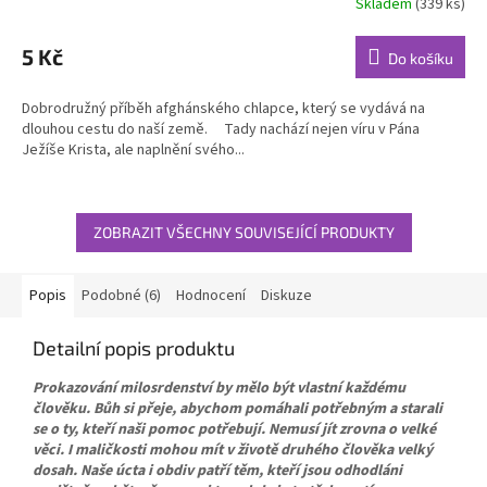
Skladem
(339 ks)
Průměrné
hodnocení
produktu
5 Kč
Do košíku
je
5,0
Dobrodružný příběh afghánského chlapce, který se vydává na
z
dlouhou cestu do naší země. Tady nachází nejen víru v Pána
5
Ježíše Krista, ale naplnění svého...
hvězdiček.
ZOBRAZIT VŠECHNY SOUVISEJÍCÍ PRODUKTY
Popis
Podobné (6)
Hodnocení
Diskuze
Detailní popis produktu
Prokazování milosrdenství by mělo být vlastní každému
člověku. Bůh si přeje, abychom pomáhali potřebným a starali
se o ty, kteří naši pomoc potřebují. Nemusí jít zrovna o velké
věci. I maličkosti mohou mít v životě druhého člověka velký
dosah. Naše úcta i obdiv patří těm, kteří jsou odhodláni