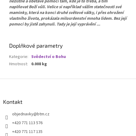
nezištně a obětavě pomoci tam, kde je to třeba, a tím
naplňovat Boží vůli. Velice si například vážím statečnosti své
maminky, která na konci druhé světové války, i přes ohrožení
vlastního života, prokázala milosrdenství mnoha lidem. Bez její
pomoci by jistě zahynuli. Tady je její vyprávění ...
Doplňkové parametry
Kategorie
:
Svědectví o Bohu
Hmotnost
:
0.008 kg
Z
á
p
a
Kontakt
t
objednavky
@
btm.cz
í
+420 771 113 576
+420 771 117 135