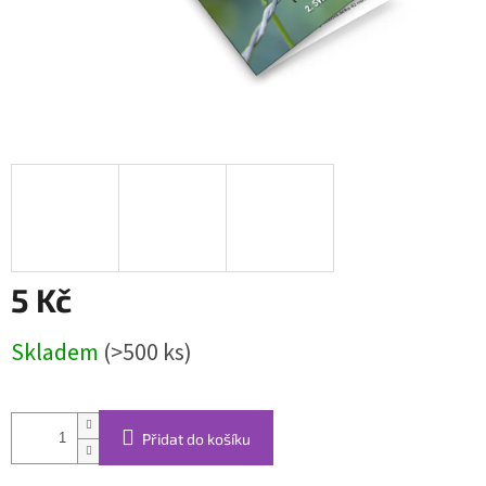
5 Kč
Měrná
Skladem
(>500 ks)
cena:
Přidat do košíku