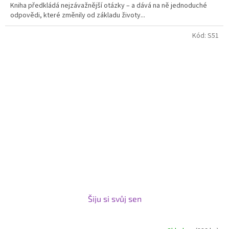
Kniha předkládá nejzávažnější otázky – a dává na ně jednoduché
5
odpovědi, které změnily od základu životy...
hvězdiček.
Kód:
S51
Šiju si svůj sen