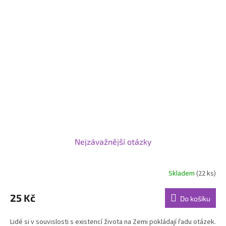
Nejzávažnější otázky
Skladem
(22 ks)
Průměrné
hodnocení
produktu
25 Kč
Do košíku
je
5,0
Lidé si v souvislosti s existencí života na Zemi pokládají řadu otázek.
z