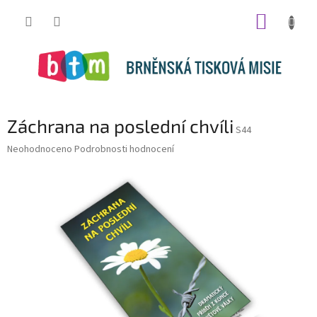
Přejít
NÁKUP
na
obsah
KOŠÍK
Záchrana na poslední chvíli
S44
Průměrné
Neohodnoceno
Podrobnosti hodnocení
hodnocení
produktu
je
0,0
z
5
hvězdiček.