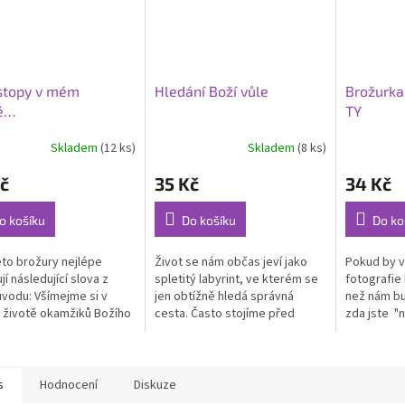
stopy v mém
Hledání Boží vůle
Brožurka
tě…
TY
Skladem
(12 ks)
Skladem
(8 ks)
Průměrné
hodnocení
č
35 Kč
34 Kč
produktu
je
5,0
o košíku
Do košíku
Do ko
z
5
éto brožury nejlépe
Život se nám občas jeví jako
Pokud by v
hvězdiček.
jí následující slova z
spletitý labyrint, ve kterém se
fotografie
 úvodu: Všímejme si v
jen obtížně hledá správná
než nám bu
životě okamžiků Božího
cesta. Často stojíme před
zda jste "n
 – a zapisujme si je (k
důležitým rozhodnutím a
určena :-)
e určena tato brožura)....
bojíme se nesprávného kroku.
porozumění
Jindy se...
s
Hodnocení
Diskuze