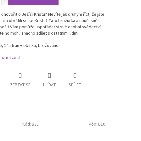
ak hovořit o Ježíši Kristu? Nevíte jak druhým říct, že jste
ení a obrátili se ke Kristu? Tato brožurka a současně
 sešit Vám pomůže uspořádat si své osobní svědectví
te ho mohli snadno sdílet s ostatními lidmi.
, 24 stran + obálka, brožováno.
informace
ZEPTAT SE
HLÍDAT
SDÍLET
Kód:
B35
Kód:
B10