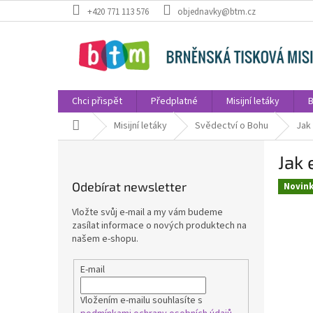
Přejít
+420 771 113 576
objednavky@btm.cz
na
obsah
Chci přispět
Předplatné
Misijní letáky
B
Domů
Misijní letáky
Svědectví o Bohu
Jak
P
Jak 
o
s
Odebírat newsletter
Novin
t
r
Vložte svůj e-mail a my vám budeme
a
zasílat informace o nových produktech na
n
našem e-shopu.
n
í
E-mail
p
a
Vložením e-mailu souhlasíte s