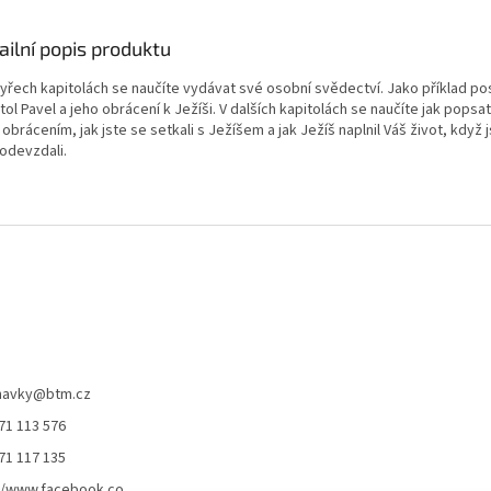
ailní popis produktu
tyřech kapitolách se naučíte vydávat své osobní svědectví. Jako příklad po
ol Pavel a jeho obrácení k Ježíši. V dalších kapitolách se naučíte jak popsat
obrácením, jak jste se setkali s Ježíšem a jak Ježíš naplnil Váš život, když 
 odevzdali.
navky
@
btm.cz
71 113 576
71 117 135
//www.facebook.co