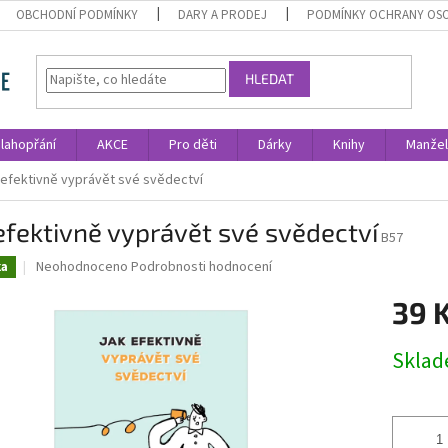
OBCHODNÍ PODMÍNKY
DARY A PRODEJ
PODMÍNKY OCHRANY OS
HLEDAT
lahopřání
AKCE
Pro děti
Dárky
Knihy
Manžel
 efektivně vyprávět své svědectví
efektivně vyprávět své svědectví
B57
Průměrné
Neohodnoceno
Podrobnosti hodnocení
ka
hodnocení
produktu
39 
je
0,0
Měrná
Skla
z
cena:
5
hvězdiček.