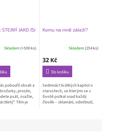
: STEJNÝ JAKO JSI
Komu na mně záleží?
Skladem
(>500 ks)
Skladem
(254 ks)
Průměrné
hodnocení
32 Kč
produktu
je
5,0
šíku
Do košíku
z
5
ás pobouřil obsah a
Sedmnáct krátkých kapitol o
hvězdiček.
 brožurky, prosím,
starostech, se kterými se v
dete psát, zvažte,
životě potkal snad každý
áctiletý". Těm je
člověk – zklamání, odmítnutí,
 Děkujeme vám za
zranění, samota, beznaděj,
...
pokušení… Pro každou z
těchto situací...