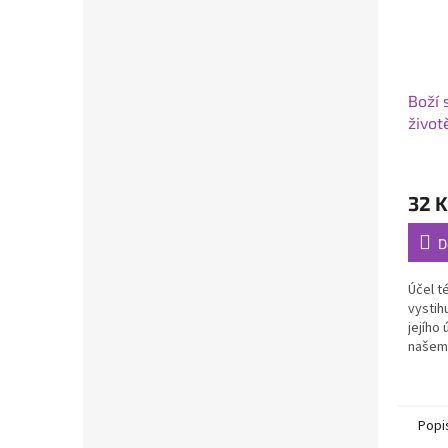
Boží 
živo
32 K
D
Účel t
vystihu
jejího
našem 
jednání
tomu j
Popi