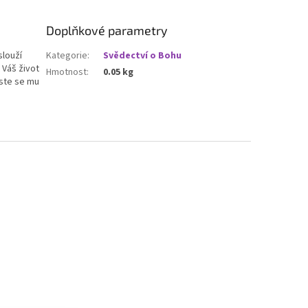
Doplňkové parametry
slouží
Kategorie
:
Svědectví o Bohu
 Váš život
Hmotnost
:
0.05 kg
jste se mu