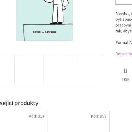
Nevíte, j
byli spas
pracovní
tak, abys
Formát A5
Detailní 
TISK
sející produkty
Kód:
B13
Kód:
B53