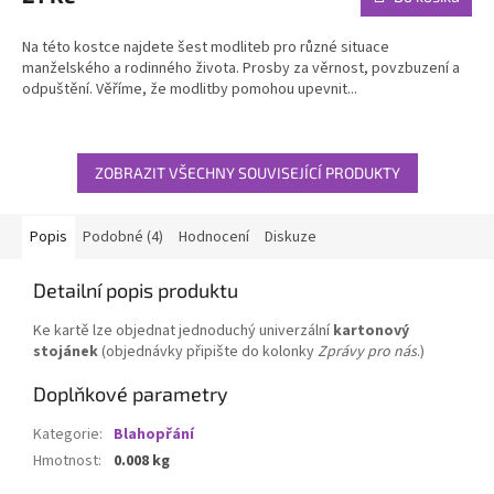
Na této kostce najdete šest modliteb pro různé situace
manželského a rodinného života. Prosby za věrnost, povzbuzení a
odpuštění. Věříme, že modlitby pomohou upevnit...
ZOBRAZIT VŠECHNY SOUVISEJÍCÍ PRODUKTY
Popis
Podobné (4)
Hodnocení
Diskuze
Detailní popis produktu
Ke kartě lze objednat jednoduchý univerzální
kartonový
stojánek
(objednávky připište do kolonky
Zprávy pro nás
.)
Doplňkové parametry
Kategorie
:
Blahopřání
Hmotnost
:
0.008 kg