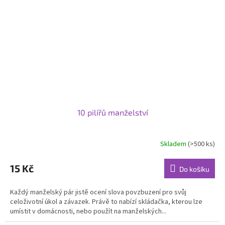
10 pilířů manželství
Skladem
(>500 ks)
Průměrné
hodnocení
produktu
15 Kč
Do košíku
je
5,0
Každý manželský pár jistě ocení slova povzbuzení pro svůj
z
celoživotní úkol a závazek. Právě to nabízí skládačka, kterou lze
5
umístit v domácnosti, nebo použít na manželských...
hvězdiček.