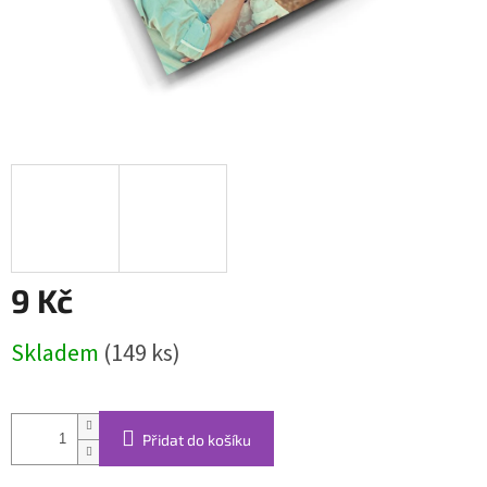
9 Kč
Měrná
Skladem
(149 ks)
cena:
Přidat do košíku