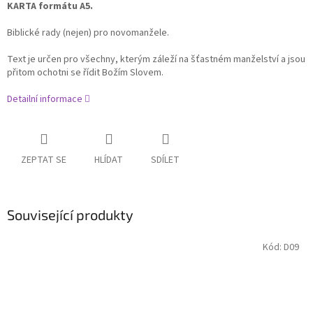
KARTA formátu A5.
Biblické rady (nejen) pro novomanžele.
Text je určen pro všechny, kterým záleží na šťastném manželství a jsou
přitom ochotni se řídit Božím Slovem.
Detailní informace
ZEPTAT SE
HLÍDAT
SDÍLET
Související produkty
Kód:
D09