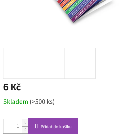
6 Kč
Měrná
Skladem
(>500 ks)
cena:
Přidat do košíku