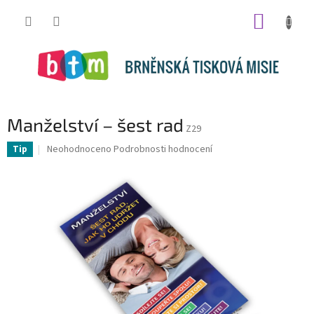
Přejít
NÁKUP
na
obsah
KOŠÍK
Manželství – šest rad
Z29
Průměrné
Neohodnoceno
Podrobnosti hodnocení
Tip
hodnocení
produktu
je
0,0
z
5
hvězdiček.