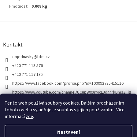
Hmotnost
:
0.008 kg
Z
á
p
a
Kontakt
t
objednavky
@
btm.cz
í
+420 771 113 576
+420 771 117 135
https://www.facebook.com/profile.php?id=100092735415116
https://www.youtube.com/channel/UCupWXXrMkLJd4nrkDmsZ_ig
Tento web používá soubory cookies. Dalším procházením
tohoto webu vyjadřujete souhlas s jejich používáním.. Více
informací
zde
.
Nastavení
Vytvořil Shoptet