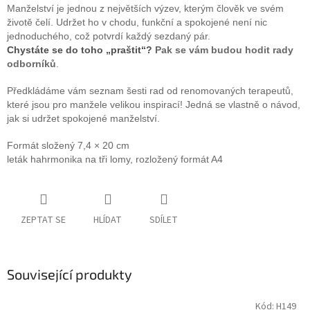
Manželství je jednou z největších výzev, kterým člověk ve svém
životě čelí.
Udržet ho v chodu, funkční a spokojené není nic
jednoduchého, což potvrdí každý sezdaný pár.
Chystáte se do toho „praštit“?
Pak se vám budou hodit rady
odborníků
.
Předkládáme vám seznam šesti rad od renomovaných terapeutů,
které jsou pro manžele velikou inspirací! J
edná se vlastně o návod,
jak si udržet spokojené manželství.
Formát složený 7,4 × 20 cm
leták hahrmonika na tři lomy, rozložený formát A4
ZEPTAT SE
HLÍDAT
SDÍLET
Související produkty
Kód:
H149