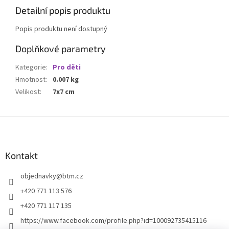
Detailní popis produktu
Popis produktu není dostupný
Doplňkové parametry
Kategorie
:
Pro děti
Hmotnost
:
0.007 kg
Velikost
:
7x7 cm
Z
á
p
a
Kontakt
t
objednavky
@
btm.cz
í
+420 771 113 576
+420 771 117 135
https://www.facebook.com/profile.php?id=100092735415116