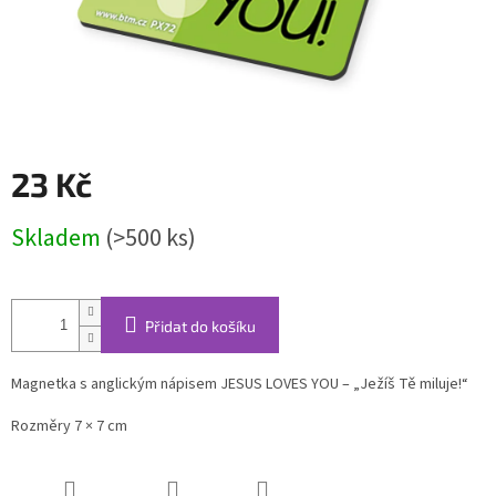
23 Kč
Měrná
Skladem
(>500 ks)
cena:
Přidat do košíku
Magnetka s anglickým nápisem JESUS LOVES YOU – „Ježíš Tě miluje!“
Rozměry 7 × 7 cm