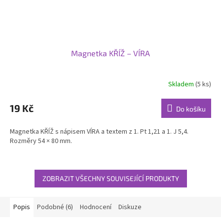
Magnetka KŘÍŽ – VÍRA
Skladem
(5 ks)
19 Kč
Do košíku
Magnetka KŘÍŽ s nápisem VÍRA a textem z 1. Pt 1,21 a 1. J 5,4.
Rozměry 54 × 80 mm.
ZOBRAZIT VŠECHNY SOUVISEJÍCÍ PRODUKTY
Popis
Podobné (6)
Hodnocení
Diskuze