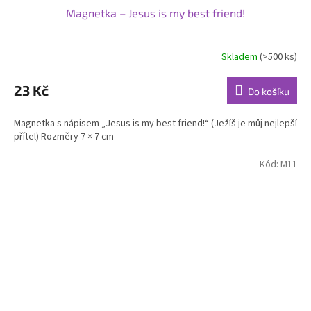
Magnetka – Jesus is my best friend!
Skladem
(>500 ks)
Průměrné
hodnocení
produktu
23 Kč
Do košíku
je
5,0
Magnetka s nápisem „Jesus is my best friend!“ (Ježíš je můj nejlepší
z
přítel) Rozměry 7 × 7 cm
5
hvězdiček.
Kód:
M11