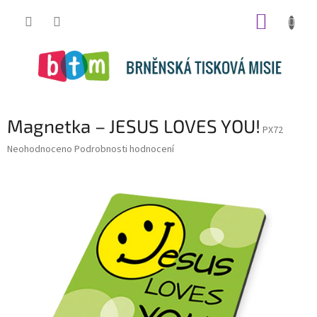
Přejít
NÁKUP
na
obsah
KOŠÍK
Magnetka – JESUS LOVES YOU!
PX72
Průměrné
Neohodnoceno
Podrobnosti hodnocení
hodnocení
produktu
je
0,0
z
5
hvězdiček.