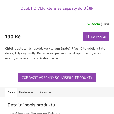
DESET DÍVEK, které se zapsaly do DĚJIN
Skladem
(3 ks)
Průměrné
hodnocení
produktu
190 Kč
Do košíku
je
5,0
Chtěli byste změnit svět, ve kterém žijete? Přesně to udělaly tyto
z
dívky, když vyrostly! Dozvíte se, jak se změnil jejich život, když
5
uvěřily v Ježíše Krista. Autor: Irene...
hvězdiček.
ZOBRAZIT VŠECHNY SOUVISEJÍCÍ PRODUKTY
Popis
Hodnocení
Diskuze
Detailní popis produktu