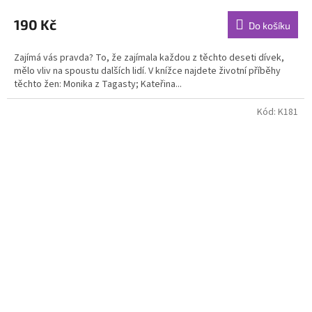
190 Kč
Do košíku
Zajímá vás pravda? To, že zajímala každou z těchto deseti dívek,
mělo vliv na spoustu dalších lidí. V knížce najdete životní příběhy
těchto žen: Monika z Tagasty; Kateřina...
Kód:
K181