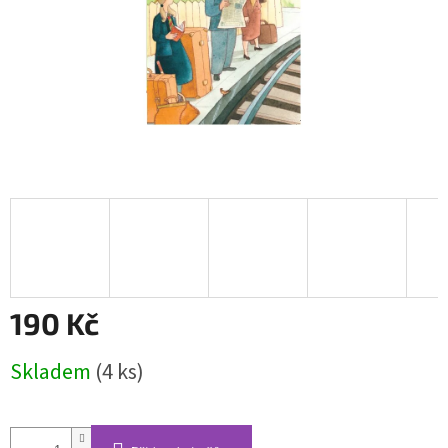
190 Kč
Měrná
Skladem
(4 ks)
cena: