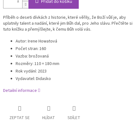
Přidat do košíku
Příběh o deseti dívkách z historie, které věřily, že Boží vůlí je, aby
uplatnily talent a nadání, které jim Bůh dal, pro Jeho slávu. Přečtěte si
tuto knížku a přemýšlejte, k čemu Bůh volá vás.
Autor
:
Irene Howatová
Počet stran:
160
Vazba
:
brožovaná
Rozměry
:
110 × 180 mm
Rok vydání
:
2023
Vydavatel
:
Didasko
Detailní informace
ZEPTAT SE
HLÍDAT
SDÍLET