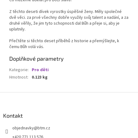
Co můžeme udělat pro Boží slávu?
Z těchto deseti dívek vyrostky úspěšné ženy. Měly společné
dvě věci. za prvé všechny dobře využily svůj talent a nadání, a za
druhé věřily, že jim tyto schopnosti dal Bůh a přeje si, aby je
uplatnily.
Přečtěte si těchto deset příběhů z historie a přemýšlejte, k
čemu Bůh volá vás.
Doplňkové parametry
Kategorie
:
Pro děti
Hmotnost
:
0.123 kg
Z
á
p
a
Kontakt
t
objednavky
@
btm.cz
í
+420 771 113 576