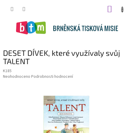
Přejít
NÁKUP
na
obsah
KOŠÍK
DESET DÍVEK, které využívaly svůj
TALENT
K185
Průměrné
Neohodnoceno
Podrobnosti hodnocení
hodnocení
produktu
je
0,0
z
5
hvězdiček.