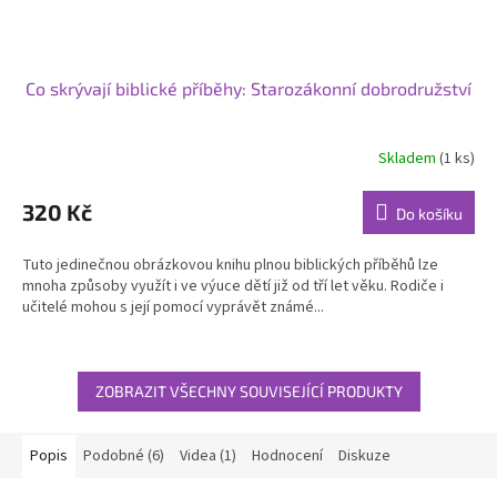
Co skrývají biblické příběhy: Starozákonní dobrodružství
Skladem
(1 ks)
320 Kč
Do košíku
Tuto jedinečnou obrázkovou knihu plnou biblických příběhů lze
mnoha způsoby využít i ve výuce dětí již od tří let věku. Rodiče i
učitelé mohou s její pomocí vyprávět známé...
ZOBRAZIT VŠECHNY SOUVISEJÍCÍ PRODUKTY
Popis
Podobné (6)
Videa (1)
Hodnocení
Diskuze