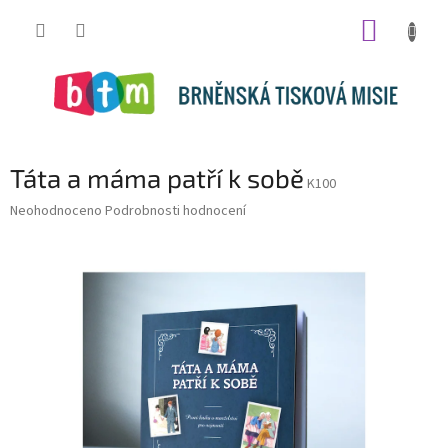
Přejít
NÁKUP
na
obsah
KOŠÍK
Táta a máma patří k sobě
K100
Průměrné
Neohodnoceno
Podrobnosti hodnocení
hodnocení
produktu
je
0,0
z
5
hvězdiček.