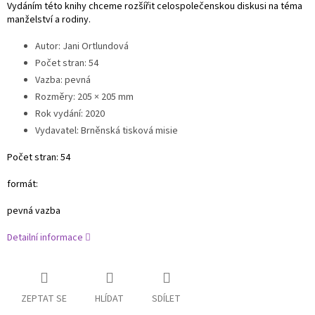
Vydáním této knihy chceme rozšířit celospolečenskou diskusi na téma
manželství a rodiny.
Autor
:
Jani Ortlundová
Počet stran
:
54
Vazba: pevná
Rozměry: 205 × 205 mm
Rok vydání
:
2020
Vydavatel
:
Brněnská tisková misie
Počet stran: 54
formát:
pevná vazba
Detailní informace
ZEPTAT SE
HLÍDAT
SDÍLET