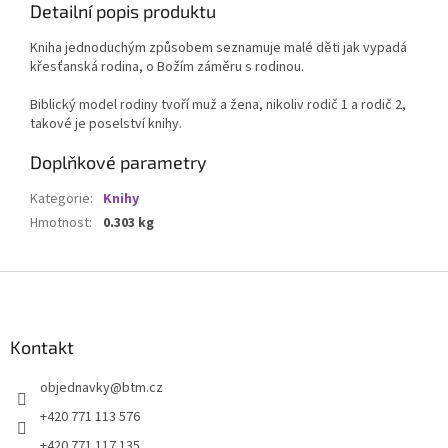
Detailní popis produktu
Kniha jednoduchým způsobem seznamuje malé děti jak vypadá
křesťanská rodina, o Božím záměru s rodinou.
Biblický model rodiny tvoří muž a žena, nikoliv rodič 1 a rodič 2,
takové je poselství knihy.
Doplňkové parametry
Kategorie
:
Knihy
Hmotnost
:
0.303 kg
Z
á
p
a
Kontakt
t
objednavky
@
btm.cz
í
+420 771 113 576
+420 771 117 135