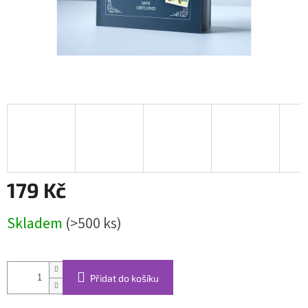
179 Kč
Měrná
Skladem
(>500 ks)
cena:
Přidat do košíku