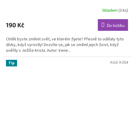
Skladem
(3 ks)
Průměrné
hodnocení
produktu
190 Kč
Do košíku
je
5,0
Chtěli byste změnit svět, ve kterém žijete? Přesně to udělaly tyto
z
dívky, když vyrostly! Dozvíte se, jak se změnil jejich život, když
5
uvěřily v Ježíše Krista. Autor: Irene...
hvězdiček.
Kód:
K304
Tip