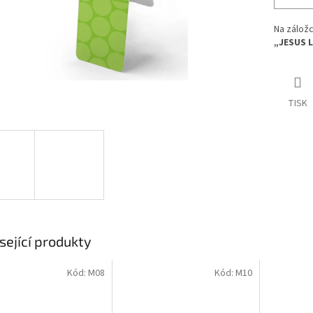
Na záložc
„JESUS 
TISK
sející produkty
Kód:
M08
Kód:
M10