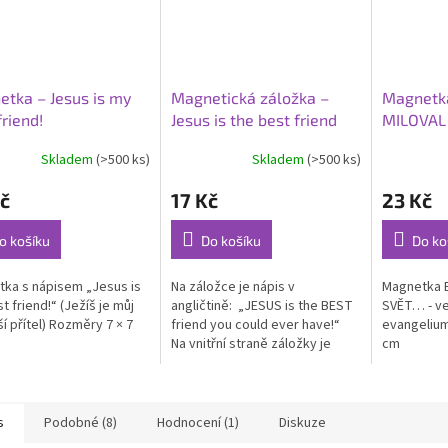
tka – Jesus is my
Magnetická záložka –
Magnetk
friend!
Jesus is the best friend
MILOVAL
Skladem
(>500 ks)
Skladem
(>500 ks)
rné
cení
č
17 Kč
23 Kč
ktu
o košíku
Do košíku
Do ko
ka s nápisem „Jesus is
Na záložce je nápis v
Magnetka 
ček.
t friend!“ (Ježíš je můj
angličtině: „JESUS is the BEST
SVĚT… - ve
ší přítel) Rozměry 7 × 7
friend you could ever have!“
evangelium
Na vnitřní straně záložky je
cm
verš z Janova evangelia 15:14-
15 v angličtině: Ježíš...
s
Podobné (8)
Hodnocení (1)
Diskuze