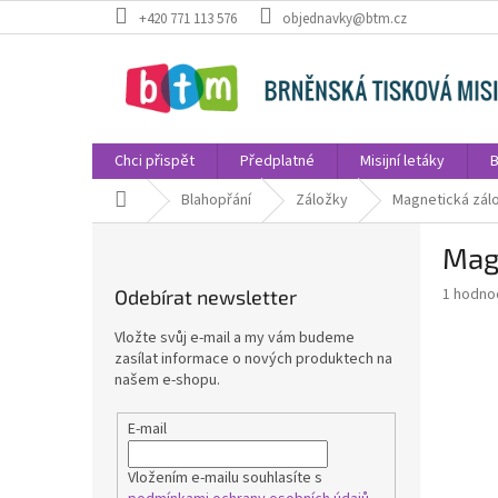
Přejít
+420 771 113 576
objednavky@btm.cz
na
obsah
Chci přispět
Předplatné
Misijní letáky
B
Domů
Blahopřání
Záložky
Magnetická zálo
P
Magn
o
s
Průměr
1 hodno
Odebírat newsletter
t
hodnoce
r
produkt
Vložte svůj e-mail a my vám budeme
a
je
zasílat informace o nových produktech na
1,0
n
našem e-shopu.
z
n
5
í
E-mail
hvězdič
p
a
Vložením e-mailu souhlasíte s