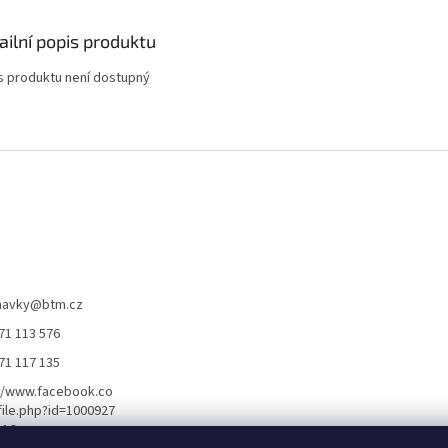
ailní popis produktu
s produktu není dostupný
navky
@
btm.cz
71 113 576
71 117 135
//www.facebook.co
ile.php?id=1000927
116