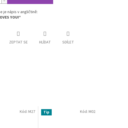
e je nápis v angličtině:
LOVES YOU!“
ZEPTAT SE
HLÍDAT
SDÍLET
Kód:
M27
Kód:
M02
Tip