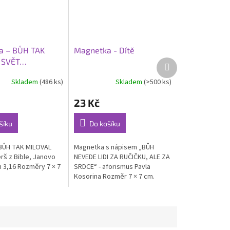
a – BŮH TAK
Magnetka - Dítě
 SVĚT…
Další
produkt
Skladem
(486 ks)
Skladem
(>500 ks)
Průměrné
hodnocení
23 Kč
produktu
je
5,0
šíku
Do košíku
z
5
BŮH TAK MILOVAL
Magnetka s nápisem „BŮH
hvězdiček.
rš z Bible, Janovo
NEVEDE LIDI ZA RUČIČKU, ALE ZA
 3,16 Rozměry 7 × 7
SRDCE“ - aforismus Pavla
Kosorina Rozměr 7 × 7 cm.