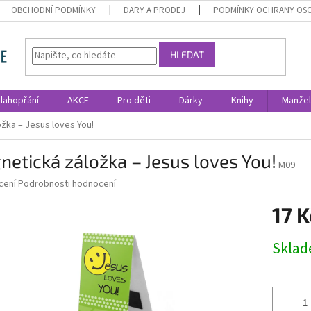
OBCHODNÍ PODMÍNKY
DARY A PRODEJ
PODMÍNKY OCHRANY OS
HLEDAT
lahopřání
AKCE
Pro děti
Dárky
Knihy
Manžel
žka – Jesus loves You!
etická záložka – Jesus loves You!
M09
né
cení
Podrobnosti hodnocení
ní
17 K
u
Měrná
Skla
cena:
ek.