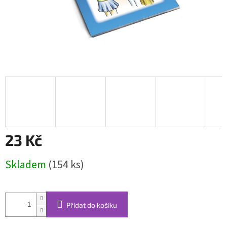
23 Kč
Měrná
Skladem
(154 ks)
cena:
Přidat do košíku