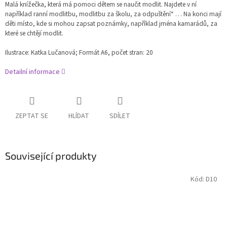
Malá knížečka, která má pomoci dětem se naučit modlit. Najdete v ní
například ranní modlitbu, modlitbu za školu, za odpuštění“ … Na konci mají
děti místo, kde si mohou zapsat poznámky, například jména kamarádů, za
které se chtějí modlit.
Ilustrace: Katka Lučanová;
Formát A6, počet stran: 20
Detailní informace
ZEPTAT SE
HLÍDAT
SDÍLET
Související produkty
Kód:
D10