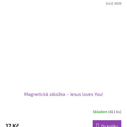
Kód:
M09
Magnetická záložka – Jesus loves You!
Skladem
(411 ks)
Průměrné
hodnocení
produktu
17 Kč
Do košíku