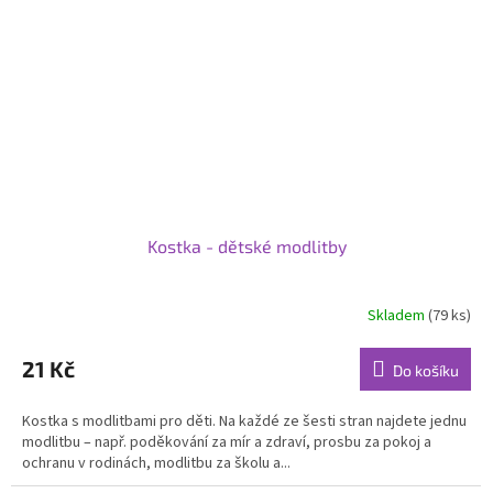
Kostka - dětské modlitby
Skladem
(79 ks)
Průměrné
hodnocení
produktu
21 Kč
Do košíku
je
5,0
Kostka s modlitbami pro děti. Na každé ze šesti stran najdete jednu
z
modlitbu – např. poděkování za mír a zdraví, prosbu za pokoj a
5
ochranu v rodinách, modlitbu za školu a...
hvězdiček.