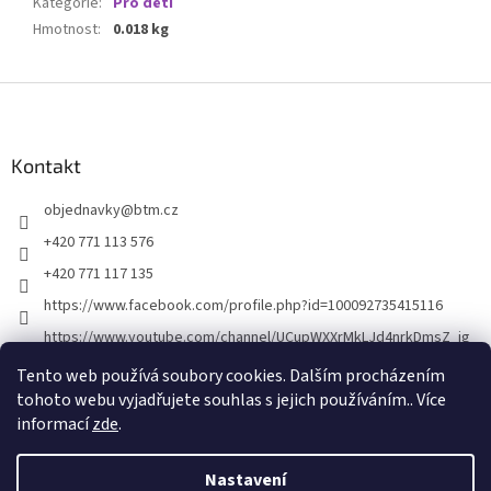
Kategorie
:
Pro děti
Hmotnost
:
0.018 kg
Z
á
p
a
Kontakt
t
objednavky
@
btm.cz
í
+420 771 113 576
+420 771 117 135
https://www.facebook.com/profile.php?id=100092735415116
https://www.youtube.com/channel/UCupWXXrMkLJd4nrkDmsZ_ig
Tento web používá soubory cookies. Dalším procházením
tohoto webu vyjadřujete souhlas s jejich používáním.. Více
informací
zde
.
Nastavení
Vytvořil Shoptet