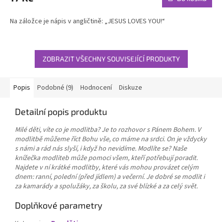
je
1,0
Na záložce je nápis v angličtině: „JESUS LOVES YOU!“
z
5
hvězdiček.
ZOBRAZIT VŠECHNY SOUVISEJÍCÍ PRODUKTY
Popis
Podobné (9)
Hodnocení
Diskuze
Detailní popis produktu
Milé děti, víte co je modlitba? Je to rozhovor s Pánem Bohem. V
modlitbě můžeme říct Bohu vše, co máme na srdci. On je vždycky
s námi a rád nás slyší, i když ho nevidíme. Modlíte se? Naše
knížečka modliteb může pomoci všem, kteří potřebují poradit.
Najdete v ní krátké modlitby, které vás mohou provázet celým
dnem: ranní, polední (před jídlem) a večerní. Je dobré se modlit i
za kamarády a spolužáky, za školu, za své blízké a za celý svět.
Doplňkové parametry