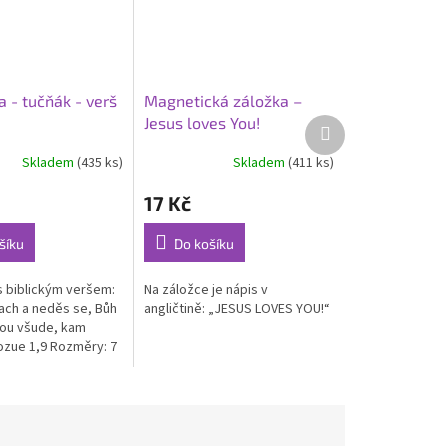
 - tučňák - verš
Magnetická záložka –
Jesus loves You!
Další
produkt
Skladem
(435 ks)
Skladem
(411 ks)
Průměrné
hodnocení
17 Kč
produktu
je
1,0
šíku
Do košíku
z
5
 biblickým veršem:
Na záložce je nápis v
hvězdiček.
ach a neděs se, Bůh
angličtině: „JESUS LOVES YOU!“
ou všude, kam
ozue 1,9 Rozměry: 7