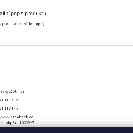
ailní popis produktu
s produktu není dostupný
navky
@
btm.cz
71 113 576
71 117 135
//www.facebook.co
ile.php?id=1000927
116