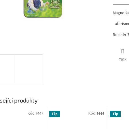
Magnetka
- aforism
Rozměr 7
TISK
sející produkty
Kód:
M47
Kód:
M44
Tip
Tip