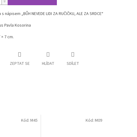
 s nápisem „BŮH NEVEDE LIDI ZA RUČIČKU, ALE ZA SRDCE“
us Pavla Kosorina
 × 7 cm.
ZEPTAT SE
HLÍDAT
SDÍLET
Kód:
M45
Kód:
M09