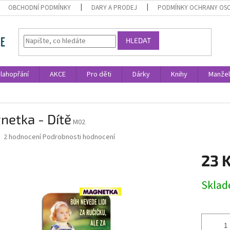
OBCHODNÍ PODMÍNKY
DARY A PRODEJ
PODMÍNKY OCHRANY OS
HLEDAT
lahopřání
AKCE
Pro děti
Dárky
Knihy
Manžel
netka - Dítě
M02
Průměrné
2 hodnocení
Podrobnosti hodnocení
hodnocení
produktu
23 
je
5,0
Měrná
Skla
z
cena:
5
hvězdiček.