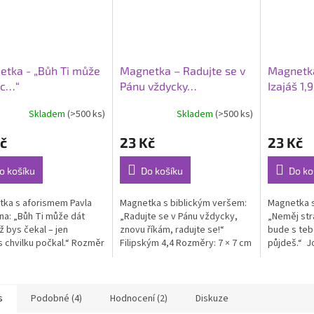
tka - „Bůh Ti může
Magnetka – Radujte se v
Magnetka
íc…“
Pánu vždycky…
Izajáš 1,9
Skladem
(>500 ks)
Skladem
(>500 ks)
rné
Průměrné
cení
hodnocení
č
23 Kč
23 Kč
ktu
produktu
je
5,0
o košíku
Do košíku
Do ko
z
5
ka s aforismem Pavla
Magnetka s biblickým veršem:
Magnetka s
ček.
hvězdiček.
na: „Bůh Ti může dát
„Radujte se v Pánu vždycky,
„Neměj str
ž bys čekal – jen
znovu říkám, radujte se!“
bude s teb
 chvilku počkal.“ Rozměr
Filipským 4,4 Rozměry: 7 × 7 cm
půjdeš.“ J
m.
× 7 cm.
s
Podobné (4)
Hodnocení (2)
Diskuze