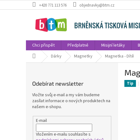
Přejít
+420 771 113 576
objednavky@btm.cz
na
obsah
Chci přispět
Předplatné
Misijní letáky
B
Domů
Dárky
Magnetky
Magnetka - Dítě
P
Mag
o
s
Odebírat newsletter
Tip
t
r
Vložte svůj e-mail a my vám budeme
a
zasílat informace o nových produktech na
n
našem e-shopu.
n
í
E-mail
p
a
Vložením e-mailu souhlasíte s