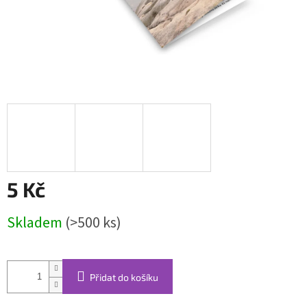
5 Kč
Měrná
Skladem
(>500 ks)
cena:
Přidat do košíku