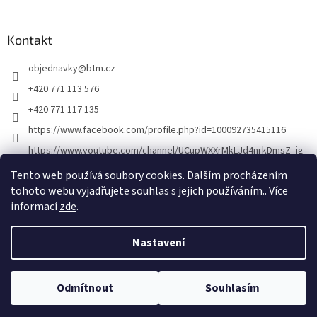
á
p
a
Kontakt
t
objednavky
@
btm.cz
í
+420 771 113 576
+420 771 117 135
https://www.facebook.com/profile.php?id=100092735415116
https://www.youtube.com/channel/UCupWXXrMkLJd4nrkDmsZ_ig
Tento web používá soubory cookies. Dalším procházením
tohoto webu vyjadřujete souhlas s jejich používáním.. Více
informací
zde
.
Nastavení
Vytvořil Shoptet
Odmítnout
Souhlasím
Copyright 2026
BTM
. Všechna práva vyhrazena.