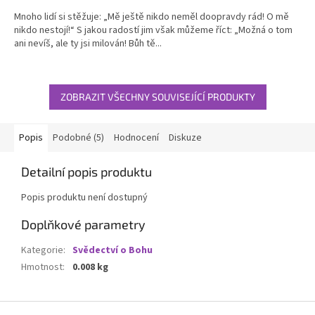
5,0
Mnoho lidí si stěžuje: „Mě ještě nikdo neměl doopravdy rád! O mě
z
nikdo nestojí!“ S jakou radostí jim však můžeme říct: „Možná o tom
5
ani nevíš, ale ty jsi milován! Bůh tě...
hvězdiček.
ZOBRAZIT VŠECHNY SOUVISEJÍCÍ PRODUKTY
Popis
Podobné (5)
Hodnocení
Diskuze
Detailní popis produktu
Popis produktu není dostupný
Doplňkové parametry
Kategorie
:
Svědectví o Bohu
Hmotnost
:
0.008 kg
Z