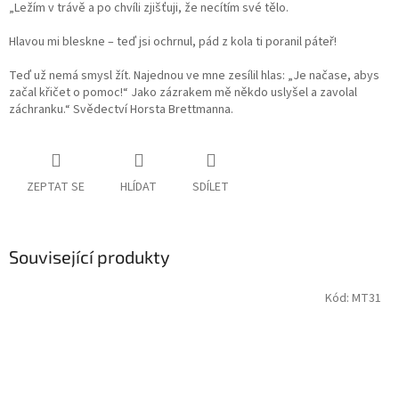
„Ležím v trávě a po chvíli zjišťuji, že necítím své tělo.
Hlavou mi bleskne – teď jsi ochrnul, pád z kola ti poranil páteř!
Teď už nemá smysl žít. Najednou ve mne zesílil hlas: „Je načase, abys
začal křičet o pomoc!“ Jako zázrakem mě někdo uslyšel a zavolal
záchranku.“ Svědectví Horsta Brettmanna.
ZEPTAT SE
HLÍDAT
SDÍLET
Související produkty
Kód:
MT31