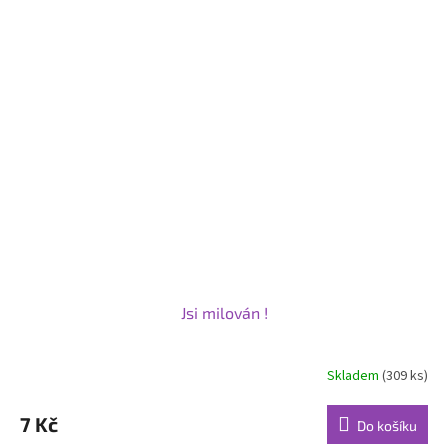
Jsi milován !
Skladem
(309 ks)
Průměrné
hodnocení
produktu
7 Kč
Do košíku
je