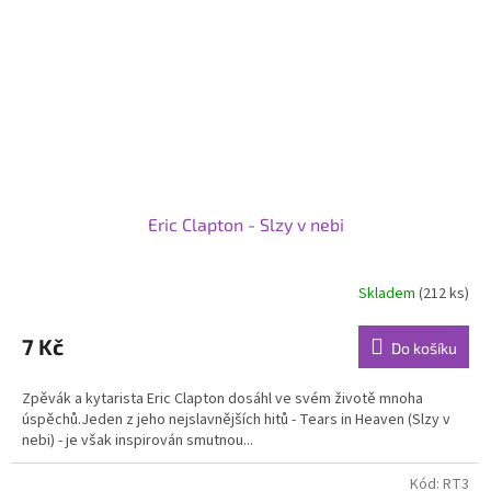
Eric Clapton - Slzy v nebi
Skladem
(212 ks)
7 Kč
Do košíku
Zpěvák a kytarista Eric Clapton dosáhl ve svém životě mnoha
úspěchů.Jeden z jeho nejslavnějších hitů - Tears in Heaven (Slzy v
nebi) - je však inspirován smutnou...
Kód:
RT3