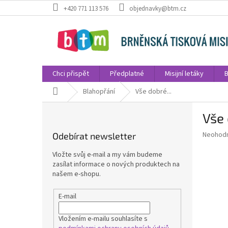
Přejít
+420 771 113 576
objednavky@btm.cz
na
obsah
Chci přispět
Předplatné
Misijní letáky
B
Domů
Blahopřání
Vše dobré...
P
Vše 
o
s
Průměr
Neohod
Odebírat newsletter
t
hodnoce
r
produkt
Vložte svůj e-mail a my vám budeme
a
je
zasílat informace o nových produktech na
0,0
n
našem e-shopu.
z
n
5
í
E-mail
hvězdič
p
a
Vložením e-mailu souhlasíte s