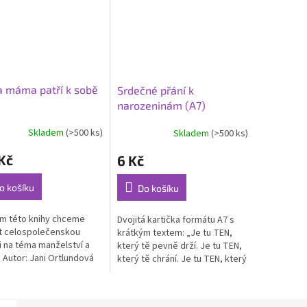
a máma patří k sobě
Srdečné přání k
narozeninám (A7)
Skladem
(>500 ks)
Skladem
(>500 ks)
Kč
6 Kč
o košíku
Do košíku
m této knihy chceme
Dvojitá kartička formátu A7 s
it celospolečenskou
krátkým textem: „Je tu TEN,
i na téma manželství a
který tě pevně drží. Je tu TEN,
. Autor: Jani Ortlundová
který tě chrání. Je tu TEN, který
stran: 54 Vazba: pevná
tě miluje. Ježíš říká: „Já jsem s
y: 205 × 205...
vámi po všecky dny...