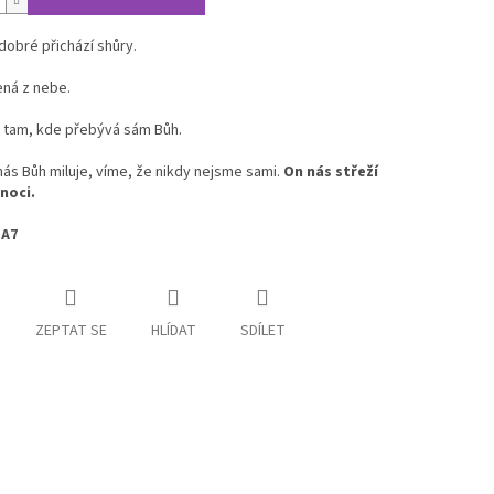
obré přichází shůry.
ná z nebe.
e tam, kde přebývá sám Bůh.
ás Bůh miluje, víme, že nikdy nejsme sami.
On nás střeží
 noci.
 A7
ZEPTAT SE
HLÍDAT
SDÍLET