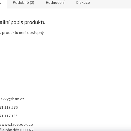
s
Podobné (2)
Hodnocení
Diskuze
ailní popis produktu
s produktu není dostupný
navky
@
btm.cz
71 113 576
71 117 135
//www.facebook.co
ile.php?id=1000927