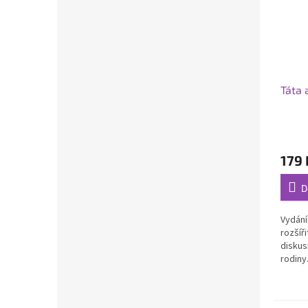
Táta 
179 
D
Vydání
rozšíř
diskus
rodiny
Počet 
Rozměr