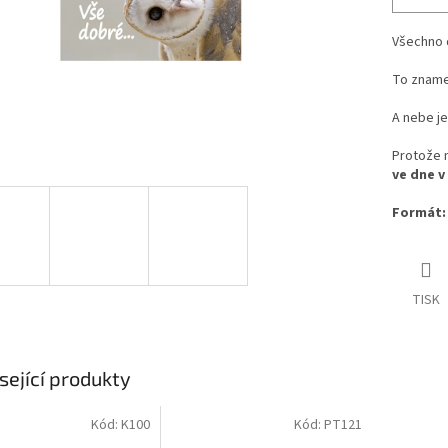
Všechno d
To zname
A nebe j
Protože n
ve dne v
Formát:
TISK
sející produkty
Kód:
K100
Kód:
PT121