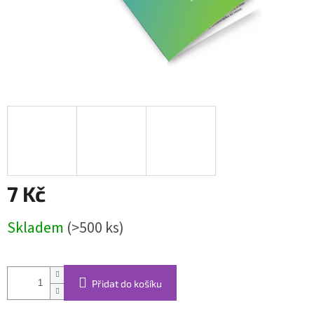
7 Kč
Měrná
Skladem
(>500 ks)
cena:
Přidat do košíku