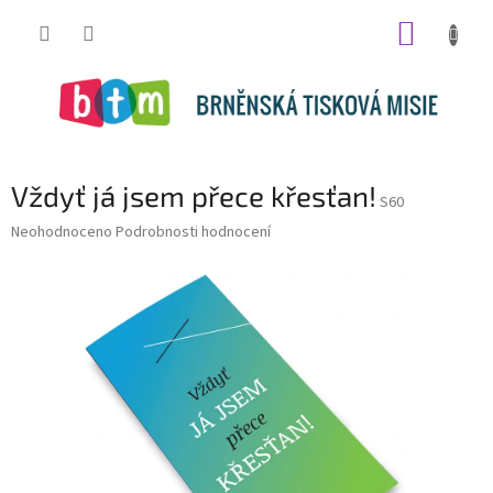
Přejít
NÁKUP
na
obsah
KOŠÍK
Vždyť já jsem přece křesťan!
S60
Průměrné
Neohodnoceno
Podrobnosti hodnocení
hodnocení
produktu
je
0,0
z
5
hvězdiček.