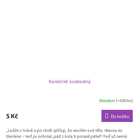
Konečně svobodný
Skladem
(>500 ks)
5 Kč
Do košíku
„Ležím v trávě a po chvíli zjišťuji, že necítím své tělo. Hlavou mi
bleskne – teď jsi ochrnul, pád z kola ti poranil páteř! Teď už nemá