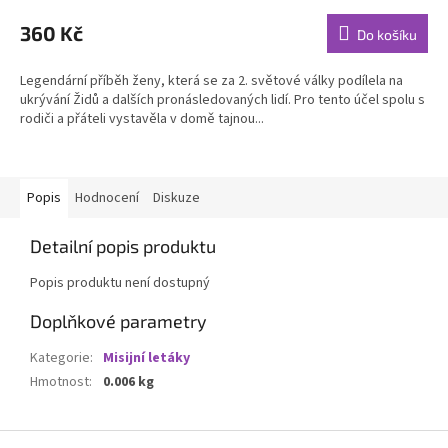
hodnocení
produktu
360 Kč
Do košíku
je
5,0
Legendární příběh ženy, která se za 2. světové války podílela na
z
ukrývání Židů a dalších pronásledovaných lidí. Pro tento účel spolu s
5
rodiči a přáteli vystavěla v domě tajnou...
hvězdiček.
Popis
Hodnocení
Diskuze
Detailní popis produktu
Popis produktu není dostupný
Doplňkové parametry
Kategorie
:
Misijní letáky
Hmotnost
:
0.006 kg
Z