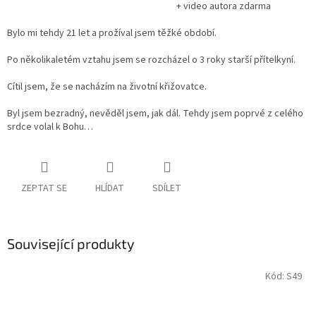
+ video autora zdarma
Bylo mi tehdy 21 let a prožíval jsem těžké období.
Po několikaletém vztahu jsem se rozcházel o 3 roky starší přítelkyní.
Cítil jsem, že se nacházím na životní křižovatce.
Byl jsem bezradný, nevěděl jsem, jak dál. Tehdy jsem poprvé z celého
srdce volal k Bohu…
ZEPTAT SE
HLÍDAT
SDÍLET
Související produkty
Kód:
S49