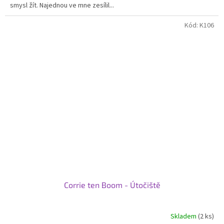
smysl žít. Najednou ve mne zesílil...
Kód:
K106
Corrie ten Boom - Útočiště
Skladem
(2 ks)
Průměrné