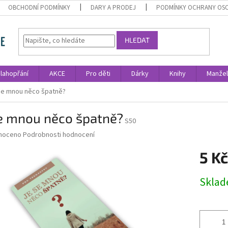
OBCHODNÍ PODMÍNKY
DARY A PRODEJ
PODMÍNKY OCHRANY OS
HLEDAT
lahopřání
AKCE
Pro děti
Dárky
Knihy
Manžel
se mnou něco špatně?
se mnou něco špatně?
S50
né
noceno
Podrobnosti hodnocení
ní
5 Kč
u
Měrná
Skla
cena:
ek.