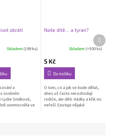
ivot obrátí
Naše dítě… a tyran?
Další
produkt
Skladem
(199 ks)
Skladem
(>500 ks)
5 Kč
šíku
Do košíku
cování a
O tom, co a jak se bude dělat,
 s osobním
dnes už často nerozhodují
 Lydie Smilkové,
rodiče, ale děti. Hádky a křik nic
ažně onemocněla ve
neřeší. Existuje nějaké
eti čtyřech letech.
východisko? Křesťanská
ělili, že jde o zvláštní
výchova vede dítě k tomu, aby
.
si...