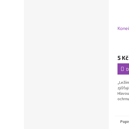
Kone
5 Kč
D
„Ležím 
zjišťuj
Hlavou
ochrnul
páteř!
Najedn
Popi