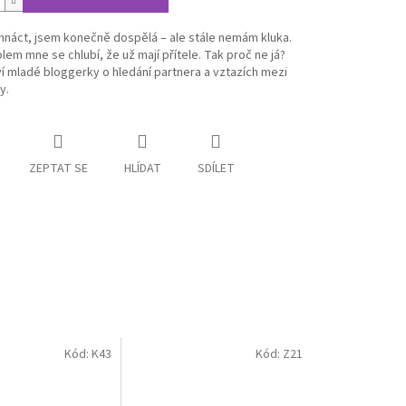
mnáct, jsem konečně dospělá – ale stále nemám kluka.
olem mne se chlubí, že už mají přítele. Tak proč ne já?
 mladé bloggerky o hledání partnera a vztazích mezi
y.
ZEPTAT SE
HLÍDAT
SDÍLET
Kód:
K43
Kód:
Z21