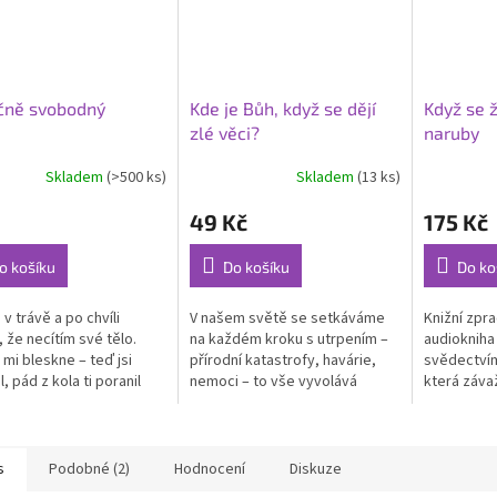
čně svobodný
Kde je Bůh, když se dějí
Když se ž
zlé věci?
naruby
Skladem
(>500 ks)
Skladem
(13 ks)
Průměrné
hodnocení
49 Kč
175 Kč
produktu
je
5,0
o košíku
Do košíku
Do ko
z
5
v trávě a po chvíli
V našem světě se setkáváme
Knižní zpra
hvězdiček.
i, že necítím své tělo.
na každém kroku s utrpením –
audiokniha
 mi bleskne – teď jsi
přírodní katastrofy, havárie,
svědectvím
, pád z kola ti poranil
nemoci – to vše vyvolává
která záv
 Teď už nemá smysl žít.
otázku: kde je milosrdný a
svých dvac
ou ve mne zesílil...
všemocný Bůh? Ten, který...
Lékaři jí sd
nádorové..
s
Podobné (2)
Hodnocení
Diskuze