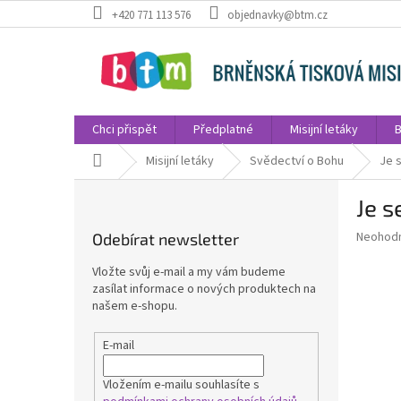
Přejít
+420 771 113 576
objednavky@btm.cz
na
obsah
Chci přispět
Předplatné
Misijní letáky
B
Domů
Misijní letáky
Svědectví o Bohu
Je 
P
Je 
o
s
Průměr
Neohod
Odebírat newsletter
t
hodnoce
r
produkt
Vložte svůj e-mail a my vám budeme
a
je
zasílat informace o nových produktech na
0,0
n
našem e-shopu.
z
n
5
í
E-mail
hvězdič
p
a
Vložením e-mailu souhlasíte s