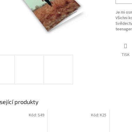
Je mi os
Všichni k
Svědectví
teenager
TISK
sející produkty
Kód:
S49
Kód:
K25