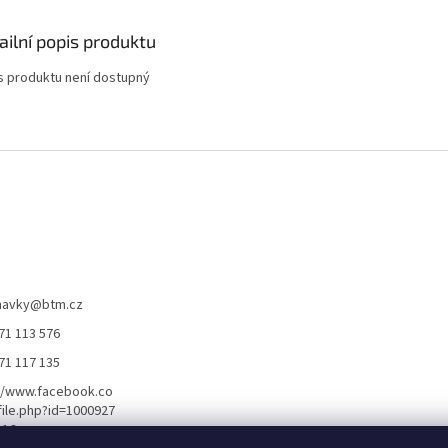
ailní popis produktu
s produktu není dostupný
navky
@
btm.cz
71 113 576
71 117 135
//www.facebook.co
ile.php?id=1000927
116