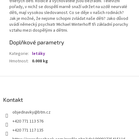
tříletých dětí. Rodiče a vychovatelé jsou bezradní. Televizní
pořady, v nichž se dospělí marně snaží udržet na uzdě neurvalé
děti, mají vysokou sledovanost. Co se děje v našich rodinách?
Jak je možné, že nejsme schopni zvládat naše děti? Jako důvod
uvádí německý psychiatr Michael Winterhoff tři základní poruchy
vztahu mezi dospělými a dětmi.
Doplňkové parametry
Kategorie
:
letáky
Hmotnost
:
0.008 kg
Z
á
p
a
Kontakt
t
objednavky
@
btm.cz
í
+420 771 113 576
+420 771 117 135