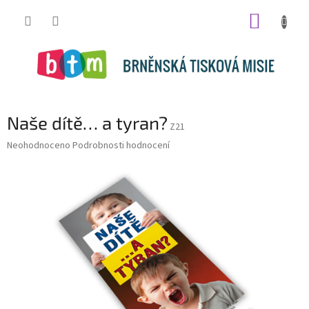
Přejít
NÁKUP
na
obsah
KOŠÍK
Naše dítě… a tyran?
Z21
Průměrné
Neohodnoceno
Podrobnosti hodnocení
hodnocení
produktu
je
0,0
z
5
hvězdiček.