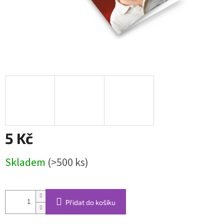
5 Kč
Měrná
Skladem
(>500 ks)
cena:
Přidat do košíku