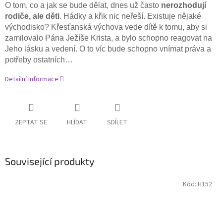
O tom, co a jak se bude dělat, dnes už často
nerozhodují
rodiče, ale děti
. Hádky a křik nic neřeší. Existuje nějaké
východisko? Křesťanská výchova vede dítě k tomu, aby si
zamilovalo Pána Ježíše Krista, a bylo schopno reagovat na
Jeho lásku a vedení. O to víc bude schopno vnímat práva a
potřeby ostatních…
Detailní informace
ZEPTAT SE
HLÍDAT
SDÍLET
Související produkty
Kód:
H152