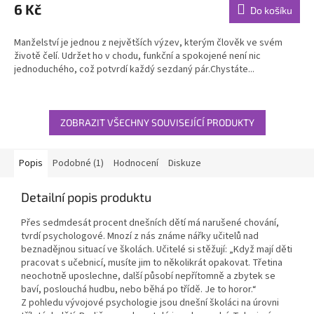
6 Kč
Do košíku
Manželství je jednou z největších výzev, kterým člověk ve svém
životě čelí. Udržet ho v chodu, funkční a spokojené není nic
jednoduchého, což potvrdí každý sezdaný pár.Chystáte...
ZOBRAZIT VŠECHNY SOUVISEJÍCÍ PRODUKTY
Popis
Podobné (1)
Hodnocení
Diskuze
Detailní popis produktu
Přes sedmdesát procent dnešních dětí má narušené chování,
tvrdí psychologové. Mnozí z nás známe nářky učitelů nad
beznadějnou situací ve školách. Učitelé si stěžují: „Když mají děti
pracovat s učebnicí, musíte jim to několikrát opakovat. Třetina
neochotně uposlechne, další působí nepřítomně a zbytek se
baví, poslouchá hudbu, nebo běhá po třídě. Je to horor.“
Z pohledu vývojové psychologie jsou dnešní školáci na úrovni