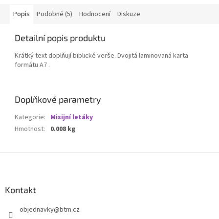
Popis
Podobné (5)
Hodnocení
Diskuze
Detailní popis produktu
Krátký text doplňují biblické verše. Dvojitá laminovaná karta
formátu A7 .
Doplňkové parametry
Kategorie
:
Misijní letáky
Hmotnost
:
0.008 kg
Z
á
p
a
Kontakt
t
objednavky
@
btm.cz
í