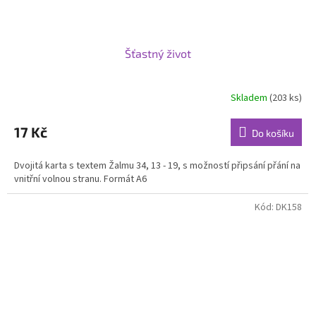
Šťastný život
Skladem
(203 ks)
Průměrné
hodnocení
produktu
17 Kč
Do košíku
je
5,0
Dvojitá karta s textem Žalmu 34, 13 - 19, s možností připsání přání na
z
vnitřní volnou stranu. Formát A6
5
hvězdiček.
Kód:
DK158