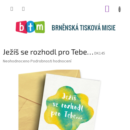
Přejít
NÁKUP
na
obsah
KOŠÍK
Ježíš se rozhodl pro Tebe…
DK145
Průměrné
Neohodnoceno
Podrobnosti hodnocení
hodnocení
produktu
je
0,0
z
5
hvězdiček.