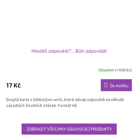
Hledáš odpovědi?…Bůh odpovídá!
Skladem
(>500 ks)
Průměrné
hodnocení
produktu
17 Kč
Do košíku
je
5,0
Dvojitá karta s biblickými verši, které dávají odpovědi na několik
z
zásadních životních otázek. Formát A6
5
hvězdiček.
ZOBRAZIT VŠECHNY SOUVISEJÍCÍ PRODUKTY