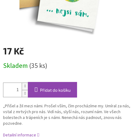
17 Kč
Měrná
Skladem
(35 ks)
cena:
Přidat do košíku
„Přišel a žil mezi námi. Prošel vším, čím procházíme my. Umíral za nás,
vstal z mrtvých pro nás. Vidí nás, slyší nás, rozumí nám. Ve všech
bolestech a trápeních je s námi. Nenechá nás padnout, znovu nás
pozvedne.
Detailní informace