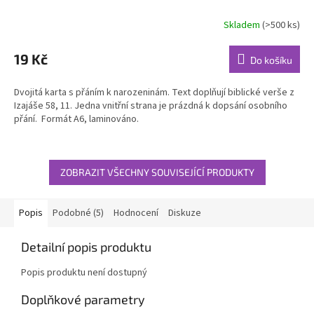
Skladem
(>500 ks)
Průměrné
hodnocení
produktu
19 Kč
Do košíku
je
5,0
Dvojitá karta s přáním k narozeninám. Text doplňují biblické verše z
z
Izajáše 58, 11. Jedna vnitřní strana je prázdná k dopsání osobního
5
přání. Formát A6, laminováno.
hvězdiček.
ZOBRAZIT VŠECHNY SOUVISEJÍCÍ PRODUKTY
Popis
Podobné (5)
Hodnocení
Diskuze
Detailní popis produktu
Popis produktu není dostupný
Doplňkové parametry