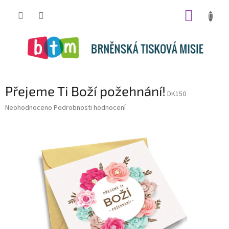
Přejít
NÁKUP
na
obsah
KOŠÍK
Přejeme Ti Boží požehnání!
DK150
Průměrné
Neohodnoceno
Podrobnosti hodnocení
hodnocení
produktu
je
0,0
z
5
hvězdiček.