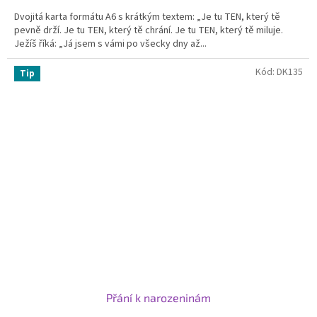
Dvojitá karta formátu A6 s krátkým textem: „Je tu TEN, který tě
pevně drží. Je tu TEN, který tě chrání. Je tu TEN, který tě miluje.
Ježíš říká: „Já jsem s vámi po všecky dny až...
Kód:
DK135
Tip
Přání k narozeninám