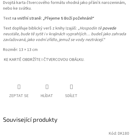
Dvojitá karta čtvercového formátu vhodná jako přání k narozeninám,
nebo ke svátku.
Text n
a vnitřní straně:
„Přejeme ti Boží požehnání!“
Text doplňuje biblický verš z knihy Izajáš:
„Hospodin tě
povede
neustále, bude tě sytit i v krajinách vyprahlých… budeš jako zahrada
zavlažovaná, jako vodní zřídlo, jemuž se vody neztrácejí.“
Rozměr: 13 × 13 cm
KE KARTĚ OBDRŽÍTE I ČTVERCOVOU OBÁLKU.
ZEPTAT SE
HLÍDAT
SDÍLET
Související produkty
Kód:
DK180