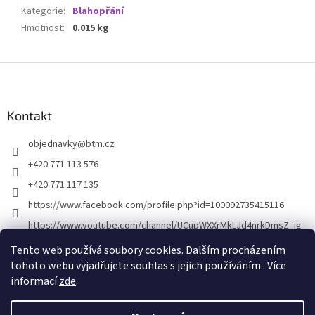
Kategorie
:
Blahopřání
Hmotnost
:
0.015 kg
Z
á
p
a
Kontakt
t
objednavky
@
btm.cz
í
+420 771 113 576
+420 771 117 135
https://www.facebook.com/profile.php?id=100092735415116
https://www.youtube.com/channel/UCupWXXrMkLJd4nrkDmsZ_ig
Tento web používá soubory cookies. Dalším procházením
tohoto webu vyjadřujete souhlas s jejich používáním.. Více
informací
zde
.