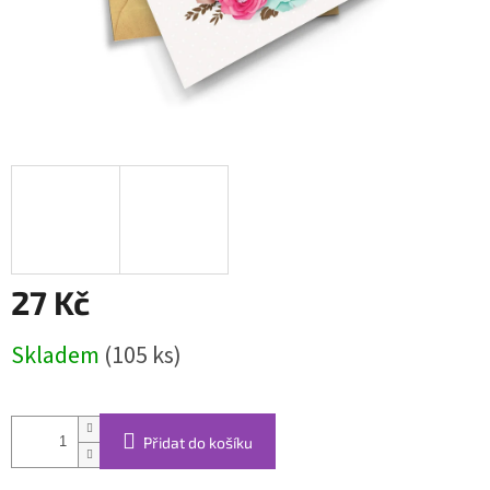
27 Kč
Měrná
Skladem
(105 ks)
cena:
Přidat do košíku