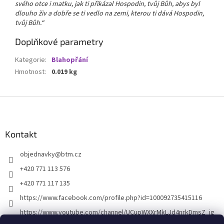
svého otce i matku, jak ti přikázal Hospodin, tvůj Bůh, abys byl
dlouho živ a dobře se ti vedlo na zemi, kterou ti dává Hospodin,
tvůj Bůh.“
Doplňkové parametry
Kategorie
:
Blahopřání
Hmotnost
:
0.019 kg
Z
á
p
a
Kontakt
t
objednavky
@
btm.cz
í
+420 771 113 576
+420 771 117 135
https://www.facebook.com/profile.php?id=100092735415116
https://www.youtube.com/channel/UCupWXXrMkLJd4nrkDmsZ_ig