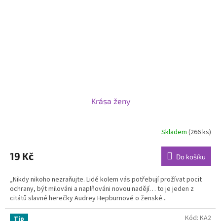
Krása ženy
Skladem
(266 ks)
19 Kč
Do košíku
„Nikdy nikoho nezraňujte. Lidé kolem vás potřebují prožívat pocit
ochrany, být milováni a naplňováni novou nadějí… to je jeden z
citátů slavné herečky Audrey Hepburnové o ženské...
Kód:
KA2
Tip