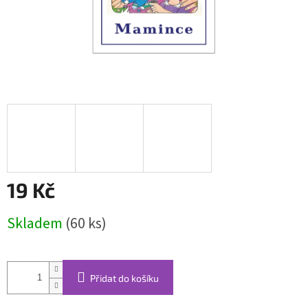
19 Kč
Měrná
Skladem
(60 ks)
cena:
Přidat do košíku