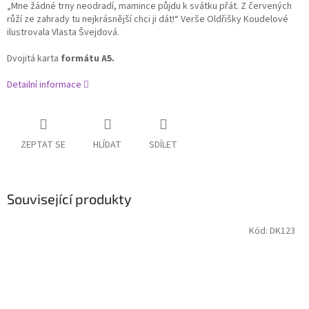
„Mne žádné trny neodradí, mamince půjdu k svátku přát. Z červených
růží ze zahrady tu nejkrásnější chci ji dát!“ Verše Oldřišky Koudelové
ilustrovala Vlasta Švejdová.
Dvojitá karta
formátu A5.
Detailní informace
ZEPTAT SE
HLÍDAT
SDÍLET
Související produkty
Kód:
DK123