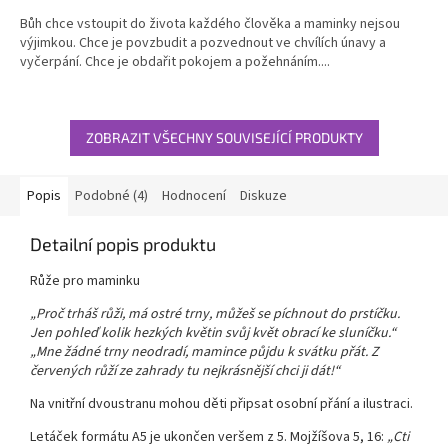
5,0
Bůh chce vstoupit do života každého člověka a maminky nejsou
z
výjimkou. Chce je povzbudit a pozvednout ve chvílích únavy a
5
vyčerpání. Chce je obdařit pokojem a požehnáním....
hvězdiček.
ZOBRAZIT VŠECHNY SOUVISEJÍCÍ PRODUKTY
Popis
Podobné (4)
Hodnocení
Diskuze
Detailní popis produktu
Růže pro maminku
„Proč trháš růži, má ostré trny, můžeš se píchnout do prstíčku.
Jen pohleď kolik hezkých květin svůj květ obrací ke sluníčku.“
„Mne žádné trny neodradí, mamince půjdu k svátku přát. Z
červených růží ze zahrady tu nejkrásnější chci ji dát!“
Na vnitřní dvoustranu mohou děti připsat osobní přání a ilustraci.
Letáček formátu A5 je ukončen veršem z 5. Mojžíšova 5, 16:
„Cti