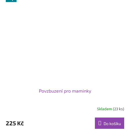
Povzbuzení pro maminky
Skladem
(23 ks)
Průměrné
hodnocení
produktu
225 Kč
Do košíku
je