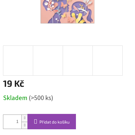
19 Kč
Měrná
Skladem
(>500 ks)
cena:
Přidat do košíku