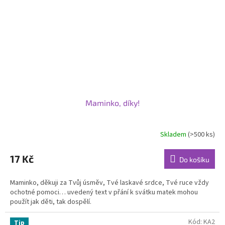
Maminko, díky!
Skladem
(>500 ks)
17 Kč
Do košíku
Maminko, děkuji za Tvůj úsměv, Tvé laskavé srdce, Tvé ruce vždy
ochotné pomoci… uvedený text v přání k svátku matek mohou
použít jak děti, tak dospělí.
Kód:
KA2
Tip