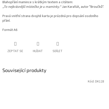
Blahopřání mamince s krátkým textem a citátem:
„To nejkrásnější místečko je u maminky.“
Jan Karafiát, autor "Broučků".
Pravá vnitřní strana dvojité karta je prázdná pro dopsání osobního
přání.
Formát A6
ZEPTAT SE
HLÍDAT
SDÍLET
Související produkty
Kód:
DK128