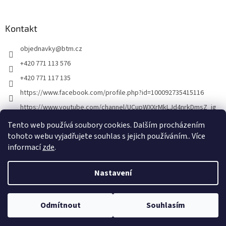
á
p
a
Kontakt
t
objednavky
@
btm.cz
í
+420 771 113 576
+420 771 117 135
https://www.facebook.com/profile.php?id=100092735415116
https://www.youtube.com/channel/UCupWXXrMkLJd4nrkDmsZ_ig
Tento web používá soubory cookies. Dalším procházením
tohoto webu vyjadřujete souhlas s jejich používáním.. Více
informací
zde
.
Nastavení
Vytvořil Shoptet
Odmítnout
Souhlasím
Copyright 2026
BTM
. Všechna práva vyhrazena.