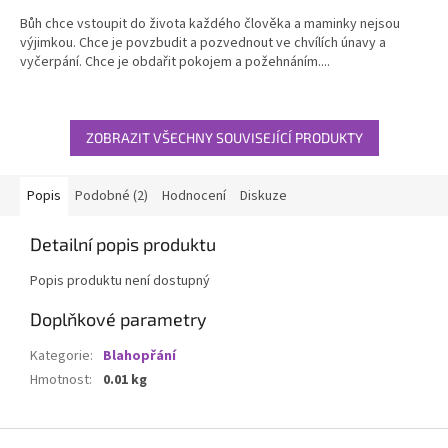
5,0
Bůh chce vstoupit do života každého člověka a maminky nejsou
z
výjimkou. Chce je povzbudit a pozvednout ve chvílích únavy a
5
vyčerpání. Chce je obdařit pokojem a požehnáním....
hvězdiček.
ZOBRAZIT VŠECHNY SOUVISEJÍCÍ PRODUKTY
Popis
Podobné (2)
Hodnocení
Diskuze
Detailní popis produktu
Popis produktu není dostupný
Doplňkové parametry
Kategorie
:
Blahopřání
Hmotnost
:
0.01 kg
Z