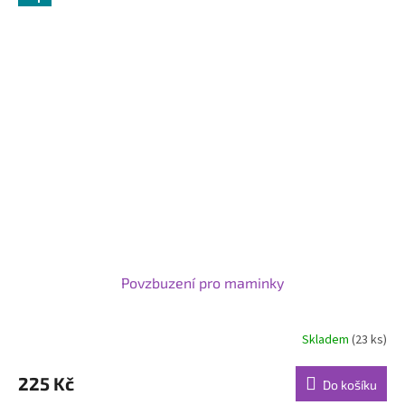
Povzbuzení pro maminky
Skladem
(23 ks)
Průměrné
hodnocení
produktu
225 Kč
Do košíku
je