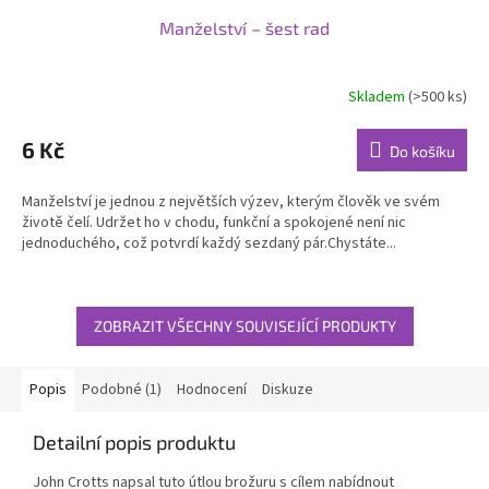
Manželství – šest rad
Skladem
(>500 ks)
6 Kč
Do košíku
Manželství je jednou z největších výzev, kterým člověk ve svém
životě čelí. Udržet ho v chodu, funkční a spokojené není nic
jednoduchého, což potvrdí každý sezdaný pár.Chystáte...
ZOBRAZIT VŠECHNY SOUVISEJÍCÍ PRODUKTY
Popis
Podobné (1)
Hodnocení
Diskuze
Detailní popis produktu
John Crotts napsal tuto útlou brožuru s cílem nabídnout