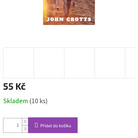
55 Kč
Měrná
Skladem
(10 ks)
cena:
Přidat do košíku