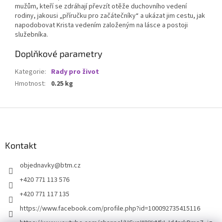
mužům, kteří se zdráhají převzít otěže duchovního vedení
rodiny, jakousi „příručku pro začátečníky“ a ukázat jim cestu, jak
napodobovat Krista vedením založeným na lásce a postoji
služebníka.
Doplňkové parametry
Kategorie
:
Rady pro život
Hmotnost
:
0.25 kg
Z
á
p
a
Kontakt
t
objednavky
@
btm.cz
í
+420 771 113 576
+420 771 117 135
https://www.facebook.com/profile.php?id=100092735415116