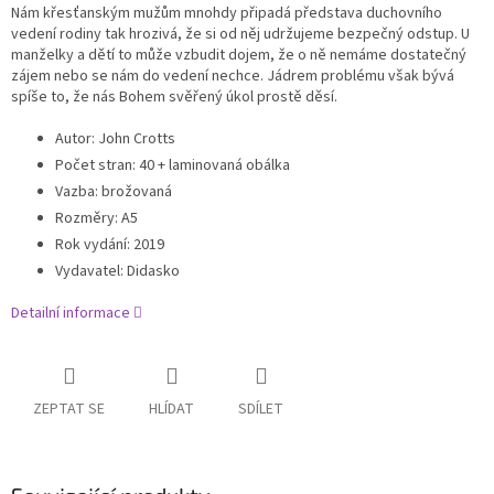
Nám křesťanským mužům mnohdy připadá představa duchovního
vedení rodiny tak hrozivá, že si od něj udržujeme bezpečný odstup. U
manželky a dětí to může vzbudit dojem, že o ně nemáme dostatečný
zájem nebo se nám do vedení nechce. Jádrem problému však bývá
spíše to, že nás Bohem svěřený úkol prostě děsí.
Autor
: John Crotts
Počet stran
:
40 + laminovaná obálka
Vazba: brožovaná
Rozměry: A5
Rok vydání
:
2019
Vydavatel
:
Didasko
Detailní informace
ZEPTAT SE
HLÍDAT
SDÍLET