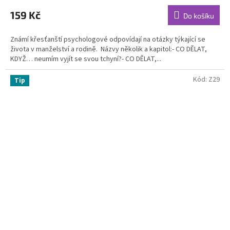
159 Kč
Do košíku
Známí křesťanští psychologové odpovídají na otázky týkající se
života v manželství a rodině. Názvy několik a kapitol:- CO DĚLAT,
KDYŽ… neumím vyjít se svou tchyní?- CO DĚLAT,...
Kód:
Z29
Tip