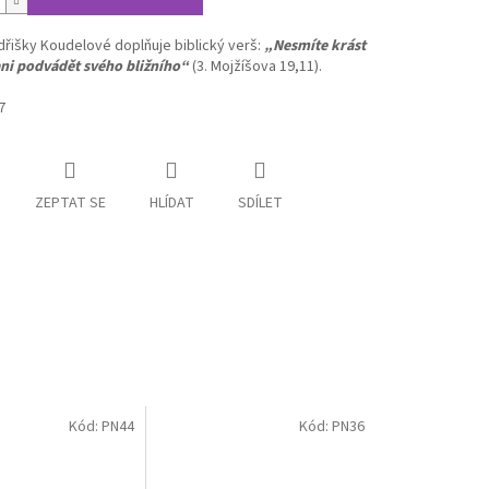
řišky Koudelové doplňuje biblický verš:
„Nesmíte krást
ani podvádět svého bližního“
(3. Mojžíšova 19,11).
7
ZEPTAT SE
HLÍDAT
SDÍLET
Kód:
PN44
Kód:
PN36