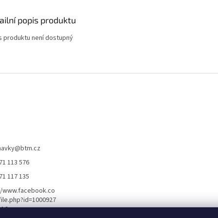
ailní popis produktu
s produktu není dostupný
navky
@
btm.cz
71 113 576
71 117 135
//www.facebook.co
ile.php?id=1000927
116