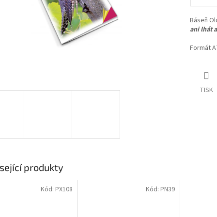
Báseň Old
ani lhát 
Formát A
TISK
sející produkty
Kód:
PX108
Kód:
PN39