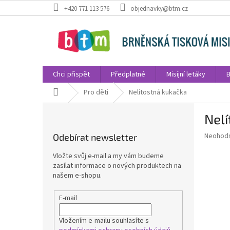
Přejít
+420 771 113 576
objednavky@btm.cz
na
obsah
Chci přispět
Předplatné
Misijní letáky
B
Domů
Pro děti
Nelítostná kukačka
P
Nelí
o
s
Průměr
Neohod
Odebírat newsletter
t
hodnoce
r
produkt
Vložte svůj e-mail a my vám budeme
a
je
zasílat informace o nových produktech na
0,0
n
našem e-shopu.
z
n
5
í
E-mail
hvězdič
p
a
Vložením e-mailu souhlasíte s