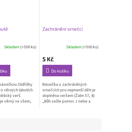
butě
Zachránění srnečci
Skladem
(>500 ks)
Skladem
(>500 ks)
5 Kč
šíku
Do košíku
 básničkou Oldřišky
Básnička o zachráněných
o věrných labutích.
srnečcích pro nejmenší děti je
iblický verš
doplněna veršem (Žalm 57, 4):
je věrný ve všem,
„Bůh sešle pomoc z nebe a
, ve všem, co působí,
zachrání mě“. Text: Oldřiška
 (Žalm 145, 13)....
Koudelová