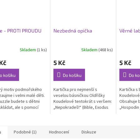
le - PROTI PROUDU
Nezbedná opička
Věrné la
Skladem
(1 ks)
Skladem
(468 ks)
rné
cení
Kč
5 Kč
5 Kč
ktu
o košíku
Do košíku
Do ko
vý motiv podmořského
Kartička pro nejmenší s
Kartička s
ček.
zaujme i velmi malé děti.
veselou básničkou Oldřišky
Koudelové 
uzzle budete s dětmi
Koudelové tentokrát s veršem:
Obsahuje b
skládat, ale s pomocí
„Nepokradeš!“ (Bible, Exodus
„Hospodin 
ených otázek můžete nad
20, 15. Na příběhu ze ZOO
co zaslíbil
řemýšlet a diskutovat....
dětem popisuje tento hřích.
je laskavý.“
s
Podobné (1)
Hodnocení
Diskuze