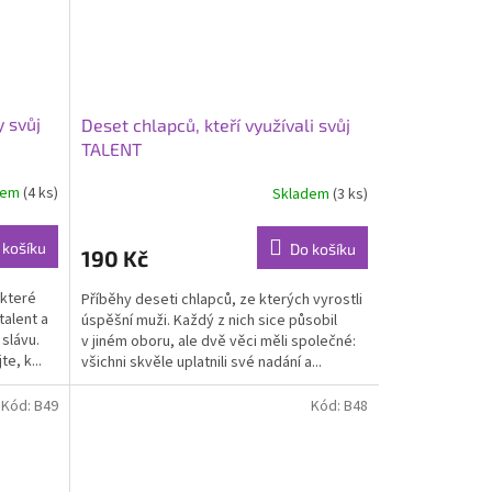
y svůj
Deset chlapců, kteří využívali svůj
TALENT
dem
(4 ks)
Skladem
(3 ks)
 košíku
Do košíku
190 Kč
 které
Příběhy deseti chlapců, ze kterých vyrostli
 talent a
úspěšní muži. Každý z nich sice působil
 slávu.
v jiném oboru, ale dvě věci měli společné:
e, k...
všichni skvěle uplatnili své nadání a...
Kód:
B49
Kód:
B48