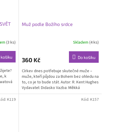
 SVĚT
Muž podle Božího srdce
dem
(3 ks)
Skladem
(4 ks)
 košíku
Do košíku
360 Kč
žijete?
Církev dnes potřebuje skutečné muže –
e, k
muže, kteří půjdou za Bohem bez ohledu na
owatová
to, co je to bude stát. Autor: R. Kent Hughes
Vydavatel: Didasko Vazba: Měkká
Rozměry: A5...
Kód:
K119
Kód:
K157