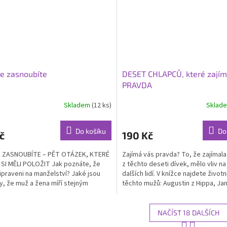
e zasnoubíte
DESET CHLAPCŮ, které zajím
PRAVDA
Skladem
(12 ks)
Sklad
Průměrné
hodnocení
produktu
Do košíku
Do
č
190 Kč
je
4,0
E ZASNOUBÍTE – PĚT OTÁZEK, KTERÉ
Zajímá vás pravda? To, že zajímal
z
SI MĚLI POLOŽIT Jak poznáte, že
z těchto deseti dívek, mělo vliv n
5
řipraveni na manželství? Jaké jsou
dalších lidí. V knížce najdete život
hvězdiček.
, že muž a žena míří stejným
těchto mužů: Augustin z Hippa, Jan 
 a hodí se k sobě?...
NAČÍST 18 DALŠÍCH
S