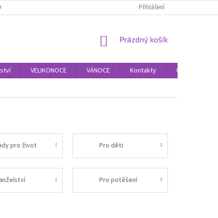
OBNÍCH ÚDAJŮ
Přihlášení
NÁKUPNÍ
Prázdný košík
KOŠÍK
ství
VELIKONOCE
VÁNOCE
Kontakty
O nás
M
ady pro život
Pro děti
anželství
Pro potěšení