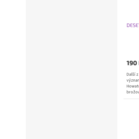
DESET
190
Další 
význam
Howato
brožov
vydání: