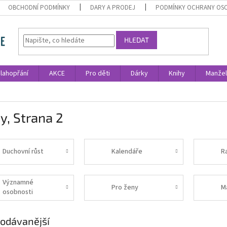
OBCHODNÍ PODMÍNKY
DARY A PRODEJ
PODMÍNKY OCHRANY OS
HLEDAT
lahopřání
AKCE
Pro děti
Dárky
Knihy
Manžel
hy
, Strana 2
Duchovní růst
Kalendáře
R
Významné
Pro ženy
M
osobnosti
odávanější