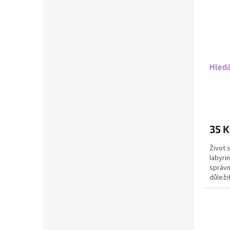
Hledá
35 K
Život 
labyri
správn
důleži
nesprá