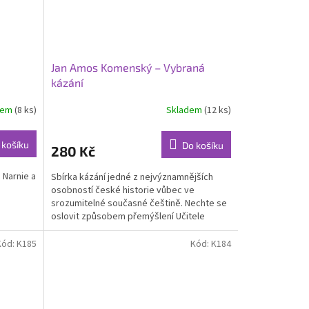
Jan Amos Komenský – Vybraná
kázání
dem
(8 ks)
Skladem
(12 ks)
 košíku
Do košíku
280 Kč
 Narnie a
Sbírka kázání jedné z nejvýznamnějších
osobností české historie vůbec ve
srozumitelné současné češtině. Nechte se
oslovit způsobem přemýšlení Učitele
národů a jeho láskou k...
Kód:
K185
Kód:
K184