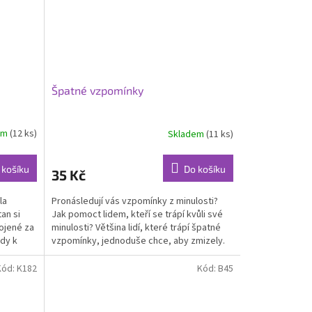
Špatné vzpomínky
em
(12 ks)
Skladem
(11 ks)
 košíku
Do košíku
35 Kč
la
Pronásledují vás vzpomínky z minulosti?
an si
Jak pomoct lidem, kteří se trápí kvůli své
ojené za
minulosti? Většina lidí, které trápí špatné
vdy k
vzpomínky, jednoduše chce, aby zmizely.
Jiní je...
Kód:
K182
Kód:
B45