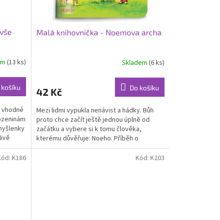
 vše
Malá knihovnička - Noemova archa
em
(13 ks)
Skladem
(6 ks)
 košíku
Do košíku
42 Kč
u vhodné
Mezi lidmi vypukla nenávist a hádky. Bůh
rozeninám
proto chce začít ještě jednou úplně od
myšlenky
začátku a vybere si k tomu člověka,
livě
kterému důvěřuje: Noeho. Příběh o
Noemově arše a velikém...
Kód:
K186
Kód:
K203