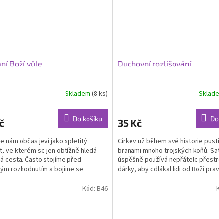
ní Boží vůle
Duchovní rozlišování
Skladem
(8 ks)
Sklad
Do košíku
Do
č
35 Kč
se nám občas jeví jako spletitý
Církev už během své historie pusti
nt, ve kterém se jen obtížně hledá
branami mnoho trojských koňů. Sat
á cesta. Často stojíme před
úspěšně používá nepřátele přestr
tým rozhodnutím a bojíme se
dárky, aby odlákal lidi od Boží pra
vného kroku. Jindy se...
zhoubným bludům....
Kód:
B46