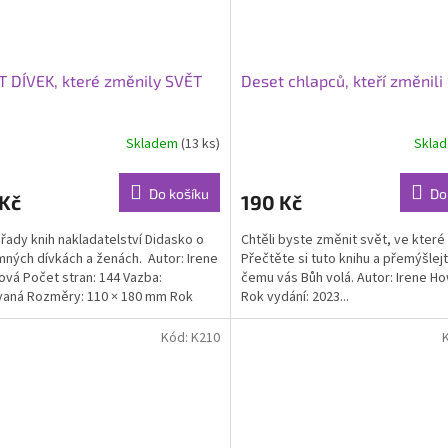
 DÍVEK, které změnily SVĚT
Deset chlapců, kteří změnili
Skladem
(13 ks)
Skla
Do košíku
Do
 Kč
190 Kč
z řady knih nakladatelství Didasko o
Chtěli byste změnit svět, ve které 
ných dívkách a ženách. Autor: Irene
Přečtěte si tuto knihu a přemýšlejt
vá Počet stran: 144 Vazba:
čemu vás Bůh volá. Autor: Irene H
aná Rozměry: 110 × 180 mm Rok
Rok vydání: 2023...
...
Kód:
K210