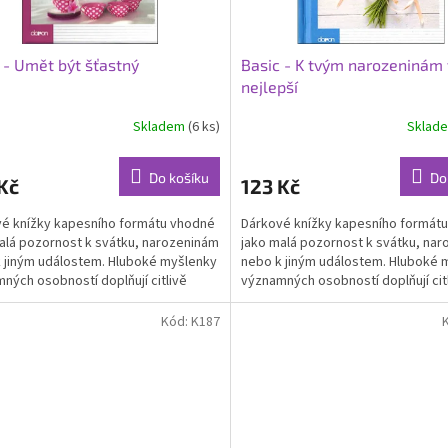
 - Umět být šťastný
Basic - K tvým narozeninám
nejlepší
Skladem
(6 ks)
Sklad
Průměrné
hodnocení
produktu
Do košíku
Do
Kč
123 Kč
je
5,0
é knížky kapesního formátu vhodné
Dárkové knížky kapesního formát
z
alá pozornost k svátku, narozeninám
jako malá pozornost k svátku, na
5
 jiným událostem. Hluboké myšlenky
nebo k jiným událostem. Hluboké 
hvězdiček.
ných osobností doplňují citlivě
významných osobností doplňují cit
 a...
vybrané a...
Kód:
K187