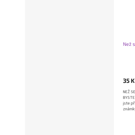
Než s
35 K
NEŽ S
BYSTE 
jste p
známky
směrem