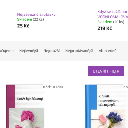
Když se Ježíš nar
Nejzávažnější otázky
VODNÍ OMALOV
Skladem
(22 ks)
Skladem
(20 ks)
25 Kč
219 Kč
učujeme
Nejlevnější
Nejdražší
Nejprodávanější
Abecedně
OTEVŘÍT FILTR
Kód:
DO208
Kó