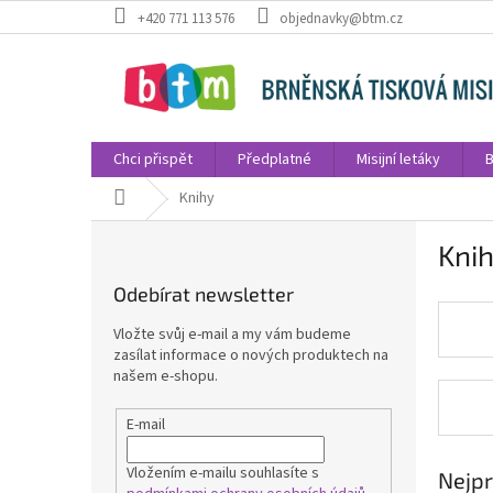
Přejít
+420 771 113 576
objednavky@btm.cz
na
obsah
Chci přispět
Předplatné
Misijní letáky
B
Domů
Knihy
P
Kni
o
s
Odebírat newsletter
t
r
Vložte svůj e-mail a my vám budeme
a
zasílat informace o nových produktech na
n
našem e-shopu.
n
í
E-mail
p
a
Vložením e-mailu souhlasíte s
Nejpr