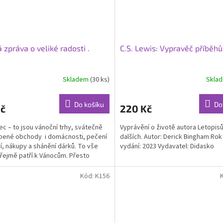
 zpráva o veliké radosti .
C.S. Lewis: Vypravěč příběhů
Skladem
(30 ks)
Skla
rné
Průměrné
cení
hodnocení
ktu
produktu
Do košíku
Do
Kč
220 Kč
je
5,0
ec – to jsou vánoční trhy, svátečně
Vyprávění o životě autora Letopisů
z
bené obchody i domácnosti, pečení
dalších. Autor: Derick Bingham Rok
5
í, nákupy a shánění dárků. To vše
vydání: 2023 Vydavatel: Didasko
ček.
hvězdiček.
ejmě patří k Vánocům. Přesto
me uprostřed...
Kód:
K156