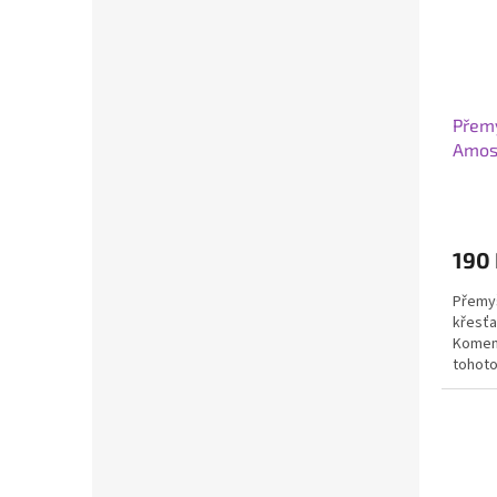
Přemy
Amos
190
Přemyš
křesťa
Komens
tohoto
myšlen