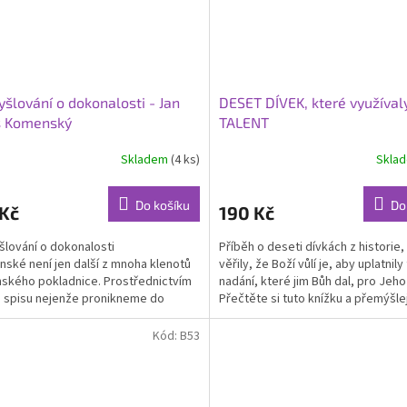
šlování o dokonalosti - Jan
DESET DÍVEK, které využíval
 Komenský
TALENT
Skladem
(4 ks)
Skla
Do košíku
Do
 Kč
190 Kč
lování o dokonalosti
Příběh o deseti dívkách z historie,
nské není jen další z mnoha klenotů
věřily, že Boží vůlí je, aby uplatnily
kého pokladnice. Prostřednictvím
nadání, které jim Bůh dal, pro Jeho
 spisu nejenže pronikneme do
Přečtěte si tuto knížku a přemýšlejt
kového světa Učitele národů,...
Kód:
B53