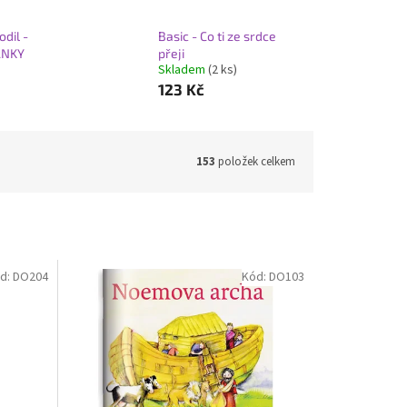
odil -
Basic - Co ti ze srdce
ÁNKY
přeji
Skladem
(2 ks)
123 Kč
153
položek celkem
d:
DO204
Kód:
DO103