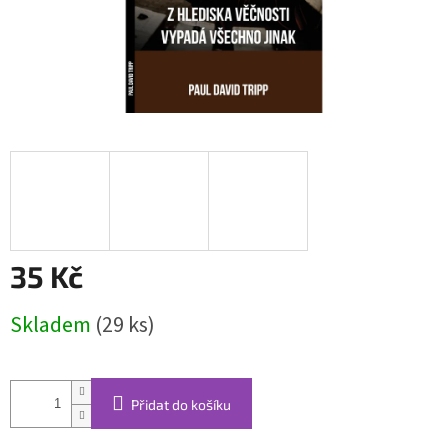
35 Kč
Měrná
Skladem
(29 ks)
cena:
Přidat do košíku