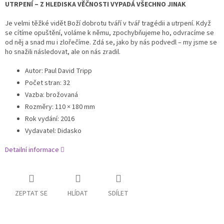
UTRPENÍ – Z HLEDISKA VĚČNOSTI VYPADÁ VŠECHNO JINAK
Je velmi těžké vidět Boží dobrotu tváří v tvář tragédii a utrpení. Když
se cítíme opuštění, voláme k němu, zpochybňujeme ho, odvracíme se
od něj a snad mu i zlořečíme. Zdá se, jako by nás podvedl – my jsme se
ho snažili následovat, ale on nás zradil.
Autor:
Paul David Tripp
Počet stran: 32
Vazba: brožovaná
Rozměry: 110 × 180 mm
Rok vydání: 2016
Vydavatel: Didasko
Detailní informace
ZEPTAT SE
HLÍDAT
SDÍLET