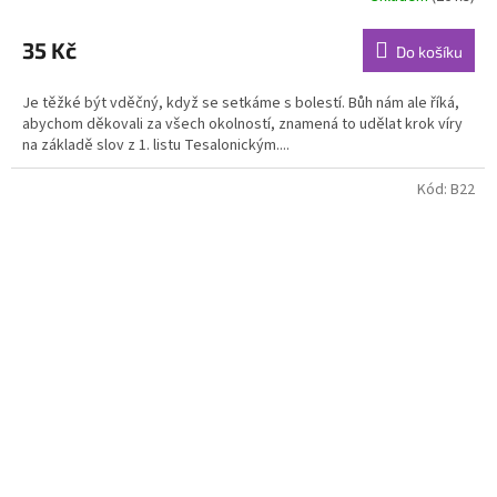
35 Kč
Do košíku
Je těžké být vděčný, když se setkáme s bolestí. Bůh nám ale říká,
abychom děkovali za všech okolností, znamená to udělat krok víry
na základě slov z 1. listu Tesalonickým....
Kód:
B22