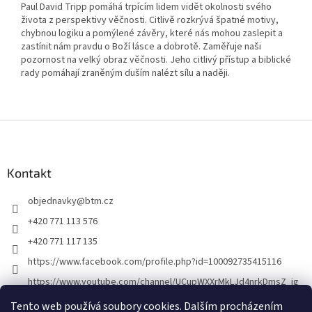
Paul David Tripp pomáhá trpícím lidem vidět okolnosti svého
života z perspektivy věčnosti. Citlivě rozkrývá špatné motivy,
chybnou logiku a pomýlené závěry, které nás mohou zaslepit a
zastínit nám pravdu o Boží lásce a dobrotě. Zaměřuje naši
pozornost na velký obraz věčnosti. Jeho citlivý přístup a biblické
rady pomáhají zraněným duším nalézt sílu a naději.
Z
á
p
a
Kontakt
t
objednavky
@
btm.cz
í
+420 771 113 576
+420 771 117 135
https://www.facebook.com/profile.php?id=100092735415116
https://www.youtube.com/channel/UCupWXXrMkLJd4nrkDmsZ_ig
Tento web používá soubory cookies. Dalším procházením