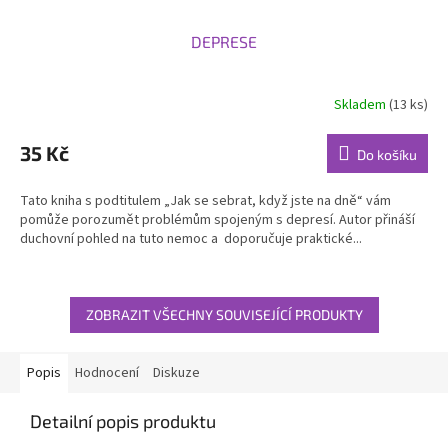
DEPRESE
Skladem
(13 ks)
Průměrné
hodnocení
produktu
35 Kč
Do košíku
je
5,0
Tato kniha s podtitulem „Jak se sebrat, když jste na dně“ vám
z
pomůže porozumět problémům spojeným s depresí. Autor přináší
5
duchovní pohled na tuto nemoc a doporučuje praktické...
hvězdiček.
ZOBRAZIT VŠECHNY SOUVISEJÍCÍ PRODUKTY
Popis
Hodnocení
Diskuze
Detailní popis produktu