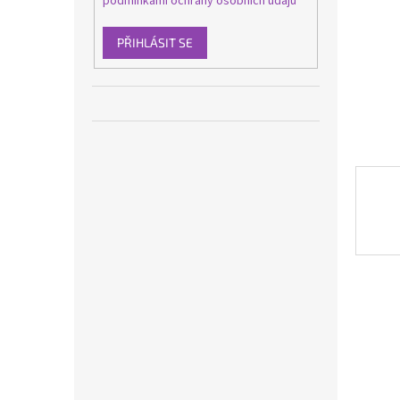
podmínkami ochrany osobních údajů
n
e
l
PŘIHLÁSIT SE