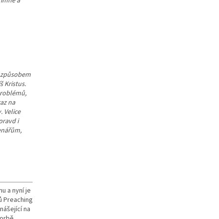
římné a
m způsobem
 Kristus.
problémů,
raz na
. Velice
pravd i
tenářům,
u a nyní je
ů Preaching
nášející na
vorbě