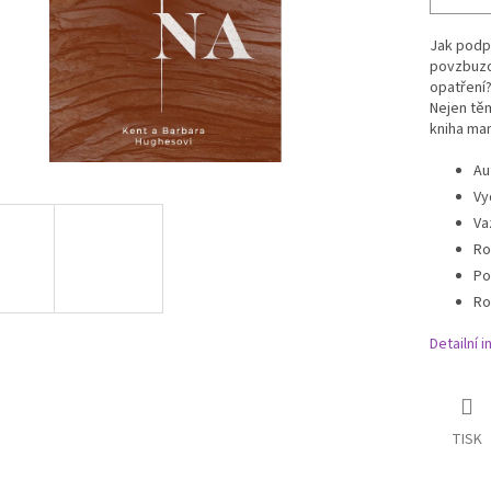
Jak podpo
povzbuzo
opatření?
Nejen těm
kniha ma
Au
Vy
Va
Ro
Po
Ro
Detailní 
TISK