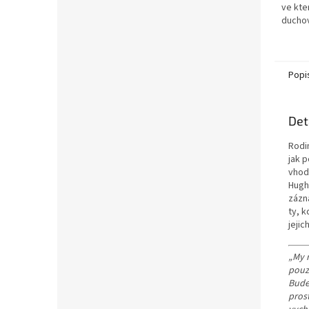
ve kte
duchovn
Bohu. 
Hughes
Popi
Det
Rodi
jak 
vhod
Hughe
zázn
ty, k
jejic
„My 
pouz
Bude 
pros