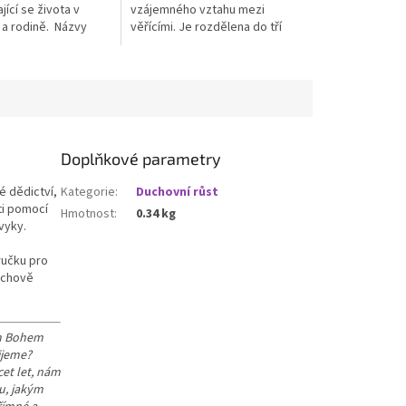
jící se života v
vzájemného vztahu mezi
 a rodině. Názvy
věřícími. Je rozdělena do tří
apitol:- CO DĚLAT,
částí:– Výklad vysvětluje a
ím vyjít se svou
objasňuje přikázání– Příklad
 DĚLAT,...
pomáhá přikázání lépe...
Doplňkové parametry
é dědictví,
Kategorie
:
Duchovní růst
ti pomocí
Hmotnost
:
0.34 kg
vyky.
ručku pro
výchově
ám Bohem
ijeme?
cet let, nám
u, jakým