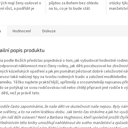
rých mají ženy usilovat o
půjdou za Bohem bez ohledu
otázky týka
í růst, a podřídit je
na to, co je to bude stát.
manželství
Autor: Barbara
Autor: R. Kent Hughes
několik a k
ová...
Vydavatel: Didasko
KDYŽ… neum
Vazba: Měkká Rozměry: A5...
tchyní?- CO
s
Hodnocení
Diskuze
ailní popis produktu
na podle Božích představ pojednává o tom, jak vybudovat hodnotné rodinn
podporovat náklonnost mezi členy rodiny, jak děti povzbuzovat ke zbožnos
ných kázeňských opatření a jak jim pomáhat pěstovat dobré celoživotní ná
sovi také nabízejí tipy na tvorbu rodinných tradic a založení modlitebního
amníku. Těžko najdete praktičtější, upřímněji a srozumitelněji napsanou pří
do se potýkají se svou rodičovskou rolí nebo chtějí připravit jiné rodiče k 
h dětí, než je právě tato.
rodiče často zapomínáme, že naše děti ve skutečnosti naše nejsou. Byly n
e svěřeny, a to na velmi krátkou dobu. Jak tento čas strávíme a jak ho využ
jím náš Bůh oslaven? Kent a Barbara Hughesovi, kteří společně prožili čtyři
třednictvím této knihy umožňují nahlédnout do svého manželství a způsob