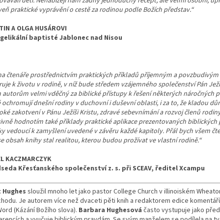
ovávali děti. Nenabízejí nám žádný jednoduchý recept, ale velmi osobní, up
veň praktické vyprávění o cestě za rodinou podle Božích představ.“
TIN A OLGA HUSÁROVI
gelikální baptisté Jablonec nad Nisou
ha čtenáře prostřednictvím praktických příkladů příjemným a povzbudivý
ruje k životu v rodině, v níž bude středem vzájemného společenství Pán Ježíš
 autorům velmi vděčný za biblické přístupy k řešení některých náročných 
 ochromují dnešní rodiny v duchovní i duševní oblasti, i za to, že kladou dů
ké zakotvení v Pánu Ježíši Kristu, zdravé sebevnímání a rozvoj členů rodiny
tivně hodnotím také příklady praktické aplikace prezentovaných biblických 
ky vedoucí k zamyšlení uvedené v závěru každé kapitoly. Přál bych všem č
e obsah knihy stal realitou, kterou budou prožívat ve vlastní rodině.“
EL KACZMARCZYK
seda Křesťanského společenství z. s. při SCEAV, ředitel Xcampu
t Hughes
sloužil mnoho let jako pastor College Church v illinoiském Wheaton
chodu. Je autorem více než dvaceti pěti knih a redaktorem edice komentář
Word (Kázání Božího slova).
Barbara Hughesová
často vystupuje jako před
erencích a vyučuje biblickým pravdám. Se svým manželem se podílela na t