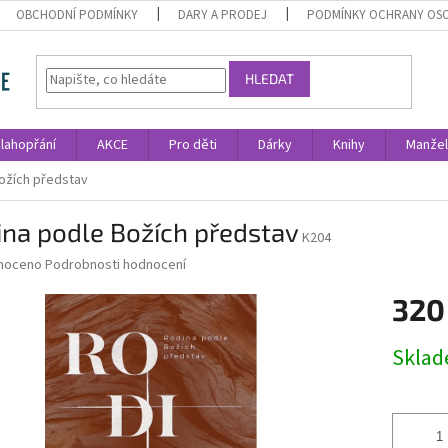
OBCHODNÍ PODMÍNKY
DARY A PRODEJ
PODMÍNKY OCHRANY OS
HLEDAT
lahopřání
AKCE
Pro děti
Dárky
Knihy
Manžel
ožích představ
na podle Božích představ
K204
né
noceno
Podrobnosti hodnocení
ní
320
u
Měrná
Skla
cena:
ek.