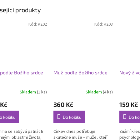
sející produkty
Kód:
K202
Kód:
K203
podle Božího srdce
Muž podle Božího srdce
Nový živo
Skladem
(1 ks)
Skladem
(4 ks)
 Kč
360 Kč
159 Kč
o košíku
Do košíku
Do ko
niha se zabývá patnácti
Církev dnes potřebuje
Známí křes
nými oblastmi života,
skutečné muže – muže, kteří
psychologo