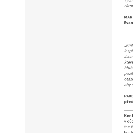
vych
záro
MAR
Evan
„Kni
inspi
Jsem
které
hlubo
pozi
otáz
aby s
PAV
před
Ken
v dů
the 
konf