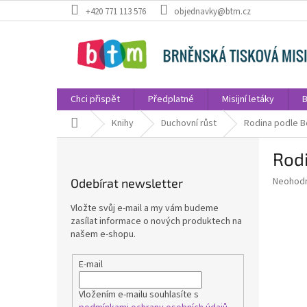
Přejít
+420 771 113 576
objednavky@btm.cz
na
obsah
Chci přispět
Předplatné
Misijní letáky
B
Domů
Knihy
Duchovní růst
Rodina podle B
P
Rodi
o
s
Průměr
Neohod
Odebírat newsletter
t
hodnoce
r
produkt
Vložte svůj e-mail a my vám budeme
a
je
zasílat informace o nových produktech na
0,0
n
našem e-shopu.
z
n
5
í
E-mail
hvězdič
p
a
Vložením e-mailu souhlasíte s