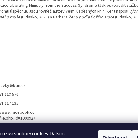
ikace Liberating Ministry from the Success Syndrome (Jak osvobodit služb
romu úspěchu). Jsou rovněž autory velmi úspěšných knih: Kent napsal
Výcv
ného muže
(Didasko, 2022) a Barbara
Ženu podle Božího srdce
(Didasko, 20
navky
@
btm.cz
71 113 576
71 117 135
//www.facebook.co
ile.php?id=1000927
116
//www.youtube.co
užívá soubory cookies. Dalším
Odmítnout