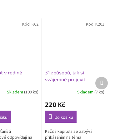
Kód:
K62
Kód:
K201
t v rodině
31 způsobů, jak si
vzájemně projevit
Další
produkt
křesťanskou lásku
Skladem
(198 ks)
Skladem
(7 ks)
220 Kč
šíku
Do košíku
ťanští
Každá kapitola se zabývá
vé odpovídají na
přikázáním na téma