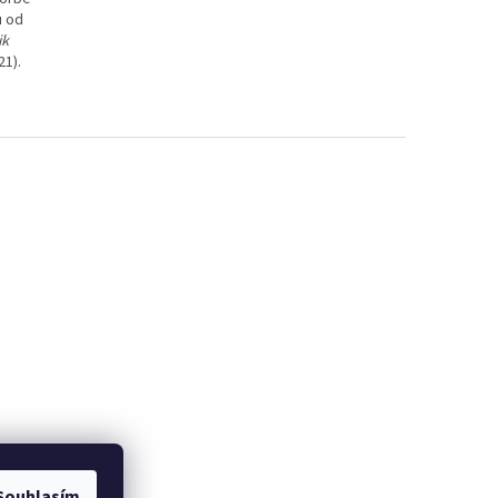
u od
ik
21).
Souhlasím