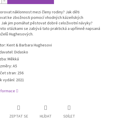
rovat náklonnost mezi členy rodiny? Jak děti
vat ke zbožnosti pomocí vhodných kázeňských
 Jak jim pomáhat pěstovat dobré celoživotní návyky?
ito otázkami se zabývá tato praktická a upřímně napsaná
nželů Hughesových.
tor
:
Kent & Barbara Hughesovi
davatel
:
Didasko
zba
:
Měkká
změry
:
A5
čet stran
:
256
k vydání
:
2021
informace
ZEPTAT SE
HLÍDAT
SDÍLET