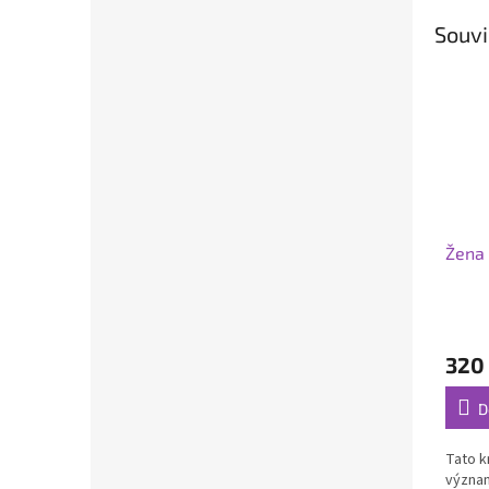
Souvi
Žena 
320
D
Tato k
význam