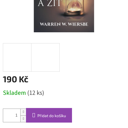
190 Kč
Měrná
Skladem
(12 ks)
cena:
Přidat do košíku