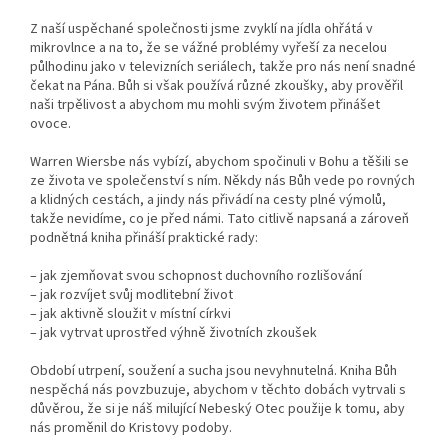
Z naší uspěchané společnosti jsme zvyklí na jídla ohřátá v
mikrovlnce a na to, že se vážné problémy vyřeší za necelou
půlhodinu jako v televizních seriálech, takže pro nás není snadné
čekat na Pána. Bůh si však používá různé zkoušky, aby prověřil
naši trpělivost a abychom mu mohli svým životem přinášet
ovoce.
Warren Wiersbe nás vybízí, abychom spočinuli v Bohu a těšili se
ze života ve společenství s ním. Někdy nás Bůh vede po rovných
a klidných cestách, a jindy nás přivádí na cesty plné výmolů,
takže nevidíme, co je před námi. Tato citlivě napsaná a zároveň
podnětná kniha přináší praktické rady:
– jak zjemňovat svou schopnost duchovního rozlišování
– jak rozvíjet svůj modlitební život
– jak aktivně sloužit v místní církvi
– jak vytrvat uprostřed výhně životních zkoušek
Období utrpení, soužení a sucha jsou nevyhnutelná. Kniha Bůh
nespěchá nás povzbuzuje, abychom v těchto dobách vytrvali s
důvěrou, že si je náš milující Nebeský Otec použije k tomu, aby
nás proměnil do Kristovy podoby.