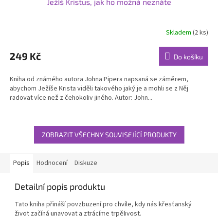
Ježíš Kristus, jak ho možná neznáte
Skladem
(2 ks)
249 Kč
Do košíku
Kniha od známého autora Johna Pipera napsaná se záměrem,
abychom Ježíše Krista viděli takového jaký je a mohli se z Něj
radovat více než z čehokoliv jiného. Autor: John...
ZOBRAZIT VŠECHNY SOUVISEJÍCÍ PRODUKTY
Popis
Hodnocení
Diskuze
Detailní popis produktu
Tato kniha přináší povzbuzení pro chvíle, kdy nás křesťanský
život začíná unavovat a ztrácíme trpělivost.