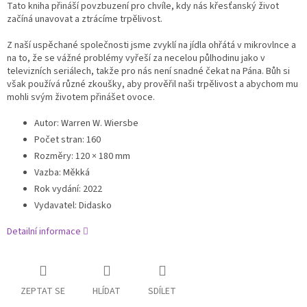
Tato kniha přináší povzbuzení pro chvíle, kdy nás křesťanský život
začíná unavovat a ztrácíme trpělivost.
Z naší uspěchané společnosti jsme zvyklí na jídla ohřátá v mikrovlnce a
na to, že se vážné problémy vyřeší za necelou půlhodinu jako v
televizních seriálech, takže pro nás není snadné čekat na Pána. Bůh si
však používá různé zkoušky, aby prověřil naši trpělivost a abychom mu
mohli svým životem přinášet ovoce.
Autor
:
Warren W. Wiersbe
Počet stran:
160
Rozměry:
120 × 180 mm
Vazba
:
Měkká
Rok vydání
:
2022
Vydavatel
:
Didasko
Detailní informace
ZEPTAT SE
HLÍDAT
SDÍLET