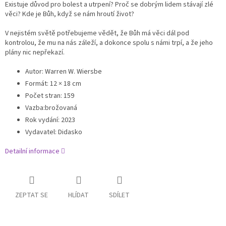
Existuje důvod pro bolest a utrpení? Proč se dobrým lidem stávají zlé
věci? Kde je Bůh, když se nám hroutí život?
V nejistém světě potřebujeme vědět, že Bůh má věci dál pod
kontrolou, že mu na nás záleží, a dokonce spolu s námi trpí, a že jeho
plány nic nepřekazí.
Autor
:
Warren W. Wiersbe
Formát: 12 × 18 cm
Počet stran
:
159
Vazba
:brožovaná
Rok vydání
:
2023
Vydavatel
:
Didasko
Detailní informace
ZEPTAT SE
HLÍDAT
SDÍLET