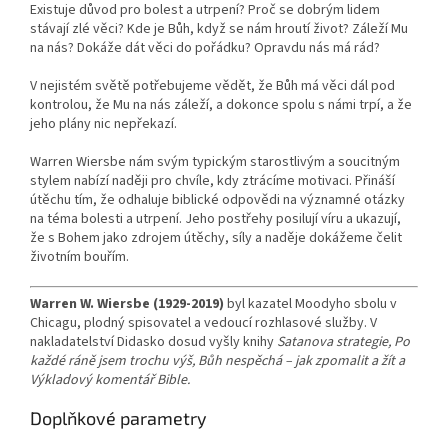
Existuje důvod pro bolest a utrpení? Proč se dobrým lidem
stávají zlé věci? Kde je Bůh, když se nám hroutí život? Záleží Mu
na nás? Dokáže dát věci do pořádku? Opravdu nás má rád?
V nejistém světě potřebujeme vědět, že Bůh má věci dál pod
kontrolou, že Mu na nás záleží, a dokonce spolu s námi trpí, a že
jeho plány nic nepřekazí.
Warren Wiersbe nám svým typickým starostlivým a soucitným
stylem nabízí naději pro chvíle, kdy ztrácíme motivaci. Přináší
útěchu tím, že odhaluje biblické odpovědi na významné otázky
na téma bolesti a utrpení. Jeho postřehy posilují víru a ukazují,
že s Bohem jako zdrojem útěchy, síly a naděje dokážeme čelit
životním bouřím.
Warren W. Wiersbe (1929-2019)
byl kazatel Moodyho sbolu v
Chicagu, plodný spisovatel a vedoucí rozhlasové služby. V
nakladatelství Didasko dosud vyšly knihy
Satanova strategie, Po
každé ráně jsem trochu výš, Bůh nespěchá – jak zpomalit a žít a
Výkladový komentář Bible.
Doplňkové parametry