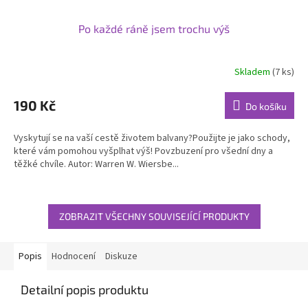
Po každé ráně jsem trochu výš
Skladem
(7 ks)
Průměrné
hodnocení
produktu
190 Kč
Do košíku
je
5,0
Vyskytují se na vaší cestě životem balvany?Použijte je jako schody,
z
které vám pomohou vyšplhat výš! Povzbuzení pro všední dny a
5
těžké chvíle. Autor: Warren W. Wiersbe...
hvězdiček.
ZOBRAZIT VŠECHNY SOUVISEJÍCÍ PRODUKTY
Popis
Hodnocení
Diskuze
Detailní popis produktu