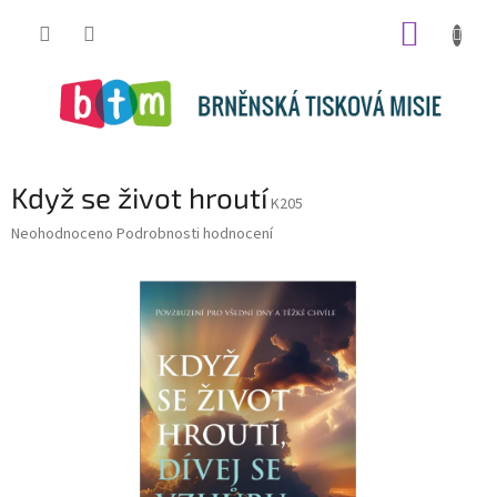
Přejít
NÁKUP
na
obsah
KOŠÍK
Když se život hroutí
K205
Průměrné
Neohodnoceno
Podrobnosti hodnocení
hodnocení
produktu
je
0,0
z
5
hvězdiček.