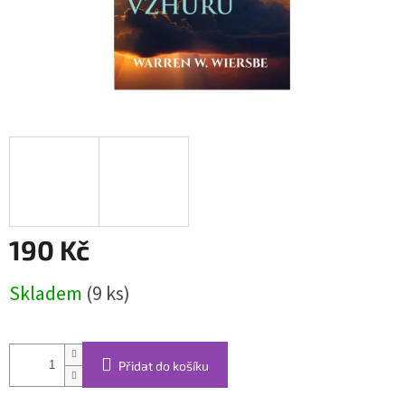
190 Kč
Měrná
Skladem
(9 ks)
cena:
Přidat do košíku