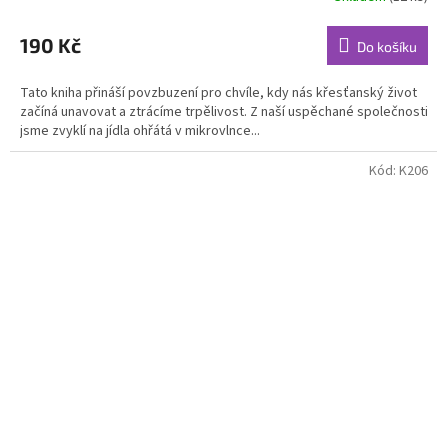
190 Kč
Do košíku
Tato kniha přináší povzbuzení pro chvíle, kdy nás křesťanský život
začíná unavovat a ztrácíme trpělivost. Z naší uspěchané společnosti
jsme zvyklí na jídla ohřátá v mikrovlnce...
Kód:
K206