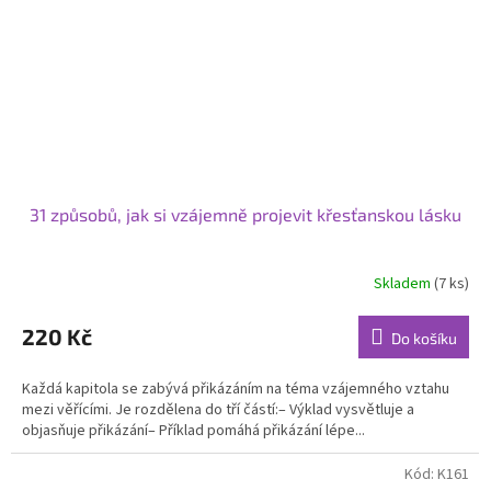
31 způsobů, jak si vzájemně projevit křesťanskou lásku
Skladem
(7 ks)
220 Kč
Do košíku
Každá kapitola se zabývá přikázáním na téma vzájemného vztahu
mezi věřícími. Je rozdělena do tří částí:– Výklad vysvětluje a
objasňuje přikázání– Příklad pomáhá přikázání lépe...
Kód:
K161