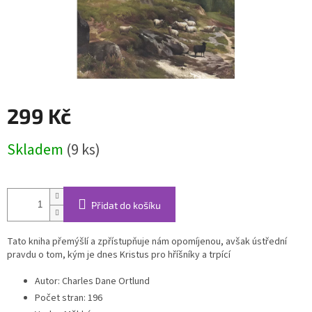
299 Kč
Měrná
Skladem
(9 ks)
cena:
Přidat do košíku
Tato kniha přemýšlí a zpřístupňuje nám opomíjenou, avšak ústřední
pravdu o tom, kým je dnes Kristus pro hříšníky a trpící
Autor
:
Charles Dane Ortlund
Počet stran
: 196