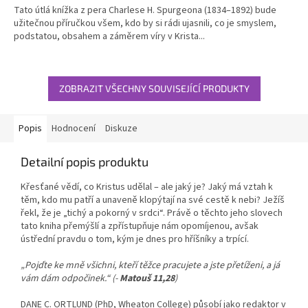
Tato útlá knížka z pera Charlese H. Spurgeona (1834–1892) bude
užitečnou příručkou všem, kdo by si rádi ujasnili, co je smyslem,
podstatou, obsahem a záměrem víry v Krista...
ZOBRAZIT VŠECHNY SOUVISEJÍCÍ PRODUKTY
Popis
Hodnocení
Diskuze
Detailní popis produktu
Křesťané vědí, co Kristus udělal – ale jaký je? Jaký má vztah k
těm, kdo mu patří a unaveně klopýtají na své cestě k nebi? Ježíš
řekl, že je „tichý a pokorný v srdci“. Právě o těchto jeho slovech
tato kniha přemýšlí a zpřístupňuje nám opomíjenou, avšak
ústřední pravdu o tom, kým je dnes pro hříšníky a trpící.
„Pojďte ke mně všichni, kteří těžce pracujete a jste přetíženi, a já
vám dám odpočinek.“ (-
Matouš 11,28
)
DANE C. ORTLUND (PhD, Wheaton College) působí jako redaktor v