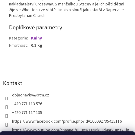
nakladatelství Crossway. S manželkou Stacey a jejich pěti dětmi
žije ve Wheatonu ve státě Illinois a slouží jako starší v Naperville
Presbytarian Church.
Doplňkové parametry
Kategorie
:
Knihy
Hmotnost
:
0.3 kg
Z
á
p
a
Kontakt
t
objednavky
@
btm.cz
í
+420 771 113 576
+420 771 117 135
https://www.facebook.com/profile.php?id=100092735415116
https://www.youtube.com/channel/UCupWXXrMkLJd4nrkDmsZ_ig