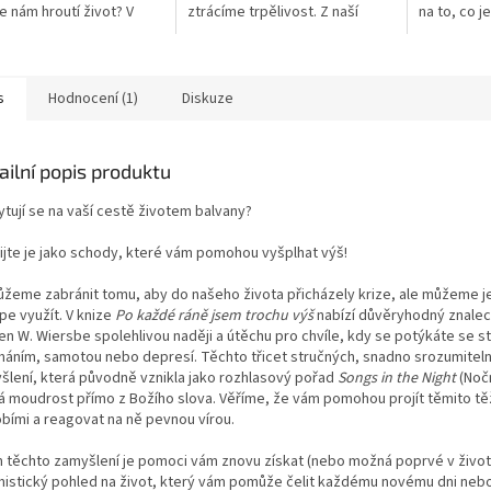
e nám hroutí život? V
ztrácíme trpělivost. Z naší
na to, co j
ém světě potřebujeme
uspěchané společnosti jsme
Autor: R. 
 že Bůh má věci dál pod...
zvyklí na jídla ohřátá v
Vydavatel:
mikrovlnce...
Vazba: Měk
s
Hodnocení (1)
Diskuze
ailní popis produktu
ytují se na vaší cestě životem balvany?
ijte je jako schody, které vám pomohou vyšplhat výš!
žeme zabránit tomu, aby do našeho života přicházely krize, ale můžeme j
pe využít. V knize
Po každé ráně jsem trochu výš
nabízí důvěryhodný znalec
en W. Wiersbe spolehlivou naději a útěchu pro chvíle, kdy se potýkáte se s
máním, samotou nebo depresí. Těchto třicet stručných, snadno srozumitel
šlení, která původně vznikla jako rozhlasový pořad
Songs in the Night
(Nočn
á moudrost přímo z Božího slova. Věříme, že vám pomohou projít těmito t
bími a reagovat na ně pevnou vírou.
m těchto zamyšlení je pomoci vám znovu získat (nebo možná poprvé v život
mistický pohled na život, který vám pomůže čelit každému novému dni nebo