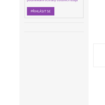
podmínkami ochrany osobních údajů
n
e
l
PŘIHLÁSIT SE