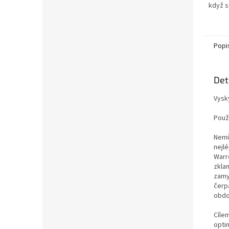
když s
nejist
vědět,
Popi
Det
Vysk
Použ
Nemů
nejlé
Warr
zkla
zamy
čerp
obdo
Cíle
opti