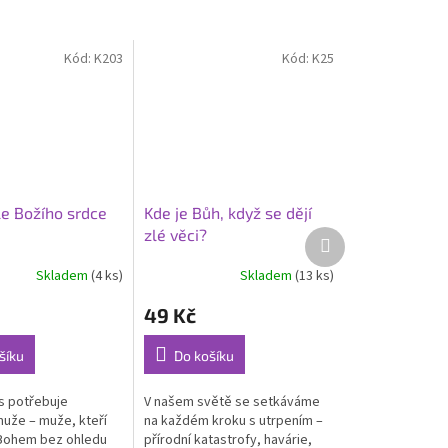
Kód:
K203
Kód:
K25
e Božího srdce
Kde je Bůh, když se dějí
zlé věci?
Další
produkt
Skladem
(4 ks)
Skladem
(13 ks)
49 Kč
šíku
Do košíku
s potřebuje
V našem světě se setkáváme
uže – muže, kteří
na každém kroku s utrpením –
 Bohem bez ohledu
přírodní katastrofy, havárie,