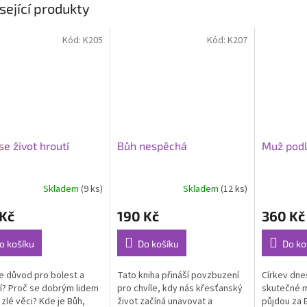
sející produkty
Kód:
K205
Kód:
K207
se život hroutí
Bůh nespěchá
Muž podl
Skladem
(9 ks)
Skladem
(12 ks)
 Kč
190 Kč
360 Kč
o košíku
Do košíku
Do ko
je důvod pro bolest a
Tato kniha přináší povzbuzení
Církev dne
í? Proč se dobrým lidem
pro chvíle, kdy nás křesťanský
skutečné m
 zlé věci? Kde je Bůh,
život začíná unavovat a
půjdou za