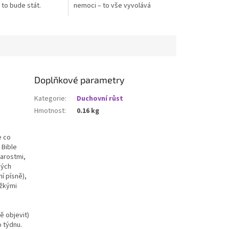
e to bude stát.
nemoci – to vše vyvolává
Kent Hughes
otázku: kde je milosrdný a
 Didasko
všemocný Bůh? Ten, který...
ká Rozměry: A5...
Doplňkové parametry
Kategorie
:
Duchovní růst
Hmotnost
:
0.16 kg
e co
 Bible
tarostmi,
ných
í písně),
ěžkými
ě objevit)
 týdnu.