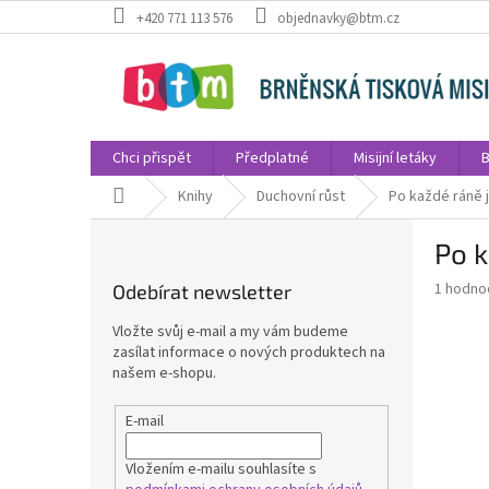
Přejít
+420 771 113 576
objednavky@btm.cz
na
obsah
Chci přispět
Předplatné
Misijní letáky
B
Domů
Knihy
Duchovní růst
Po každé ráně 
P
Po k
o
s
Průměr
1 hodno
Odebírat newsletter
t
hodnoce
r
produkt
Vložte svůj e-mail a my vám budeme
a
je
zasílat informace o nových produktech na
5,0
n
našem e-shopu.
z
n
5
í
E-mail
hvězdič
p
a
Vložením e-mailu souhlasíte s