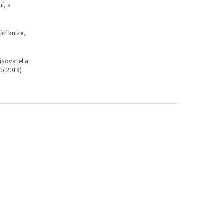
í, a
cí knize,
isovatel a
o 2018).