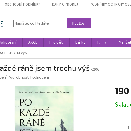
OBCHODNÍ PODMÍNKY
DARY A PRODEJ
PODMÍNKY OCHRANY OS
HLEDAT
lahopřání
AKCE
Pro děti
Dárky
Knihy
Manžel
jsem trochu výš
aždé ráně jsem trochu výš
K206
né
cení
Podrobnosti hodnocení
ní
190
u
Měrná
Skla
cena:
ek.