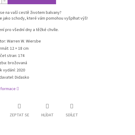
 se na vaší cestě životem balvany?
je jako schody, které vám pomohou vyšplhat výš!
í pro všední dny a těžké chvíle.
tor
:
Warren W. Wiersbe
rmát: 12 × 18 cm
čet stran
:
174
zba
:
brožovaná
k vydání
:
2020
davatel
:
Didasko
informace
ZEPTAT SE
HLÍDAT
SDÍLET