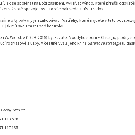
jí, jak se spoléhat na Boží zaslíbení, využívat výhod, které přináší odpuštěn
ázet v životě spokojenost. To vše pak vede k růstu radosti.
síme o ty balvany jen zakopávat. Postřehy, které najdete v této povzbuzují
jí, jak mít svou cestu pod kontrolou.
en W. Wiersbe (1929–2019) byl kazatel Moodyho sboru v Chicagu, plodný sp
ucí rozhlasové služby. V češtině vyšla jeho kniha
Satanova strategie
(Didask
navky
@
btm.cz
71 113 576
71 117 135