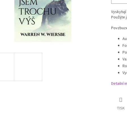
Vyskytují
Použijte 
Povzbuzen
Au
Fo
Po
Va
Ro
Vy
Detailní 
TISK