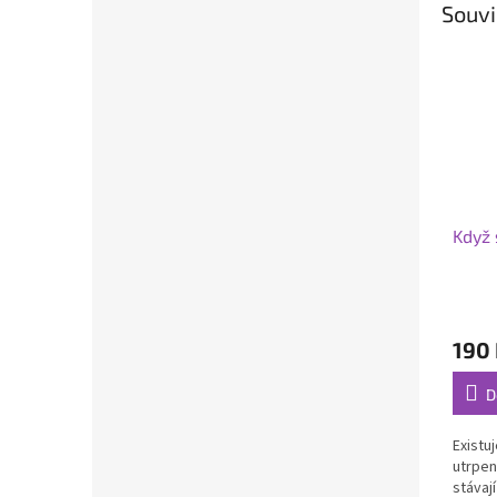
Souvi
Když 
190
D
Existu
utrpen
stávají