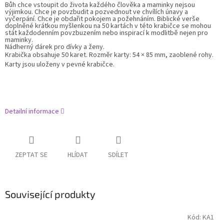
Bůh chce vstoupit do života každého člověka a maminky nejsou
výjimkou. Chce je povzbudit a pozvednout ve chvílích únavy a
vyčerpání. Chce je obdařit pokojem a požehnáním. Biblické verše
doplněné krátkou myšlenkou na 50 kartách v této krabičce se mohou
stát každodenním povzbuzením nebo inspirací k modlitbě nejen pro
maminky.
Nádherný dárek pro dívky a ženy.
Krabička obsahuje 50 karet. Rozměr karty: 54 × 85 mm, zaoblené rohy.
Karty jsou uloženy v pevné krabičce.
Detailní informace
ZEPTAT SE
HLÍDAT
SDÍLET
Související produkty
Kód:
KA1