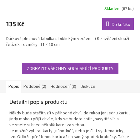
Skladem
(67 ks)
Průměrné
hodnocení
produktu
135 Kč
Do košíku
je
5,0
Dárková plechová tabulka s biblickým veršem :-) K zavěšení slouží
z
řetízek. rozměry: 11 × 18 cm
5
hvězdiček.
ZOBRAZIT VŠECHNY SOUVISEJÍCÍ PRODUKTY
Popis
Podobné (2)
Hodnocení (8)
Diskuze
Detailní popis produktu
Někdy bude stačit vzít v příhodné chvíli do rukou jen jednu kartu,
jindy mohou přijít chvíle, kdy se budete chtít „nasytit“ víc a
vezmete si hned několik karet za sebou.
Je možné vybírat karty „náhodně“, nebo je číst systematicky,
tzn. Odložit přečtenou kartu až na samý spodek krabičky. Tak je