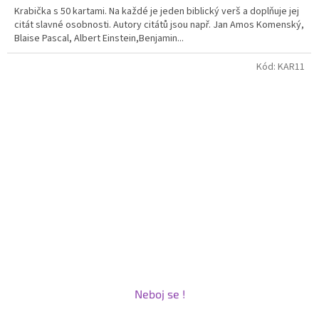
Krabička s 50 kartami. Na každé je jeden biblický verš a doplňuje jej
z
citát slavné osobnosti. Autory citátů jsou např. Jan Amos Komenský,
5
Blaise Pascal, Albert Einstein,Benjamin...
hvězdiček.
Kód:
KAR11
Neboj se !