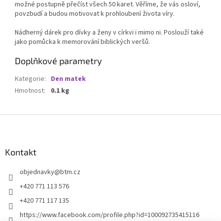
možné postupně přečíst všech 50 karet. Věříme, že vás osloví,
povzbudí a budou motivovat k prohloubení života víry.
Nádherný dárek pro dívky a ženy v církvi i mimo ni.
Poslouží také
jako pomůcka k memorování biblických veršů.
Doplňkové parametry
Kategorie
:
Den matek
Hmotnost
:
0.1 kg
Z
á
p
a
Kontakt
t
objednavky
@
btm.cz
í
+420 771 113 576
+420 771 117 135
https://www.facebook.com/profile.php?id=100092735415116