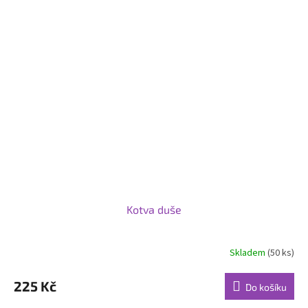
Kotva duše
Skladem
(50 ks)
Průměrné
hodnocení
produktu
225 Kč
Do košíku
je
5,0