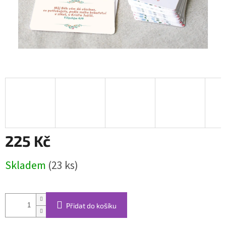
225 Kč
Měrná
Skladem
(23 ks)
cena:
Přidat do košíku