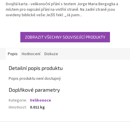
Dvojítá karta - velikonoční přání s textem Jorge Maria Bergoglia a
z
místem pro napsání přání na vnitřní straně. Na zadní straně jsou
5
uvedeny biblické veše:Ježíš řekl: „Já jsem...
hvězdiček.
ZOBRAZIT VŠECHNY SOUVISEJÍCÍ PRODUKTY
Popis
Hodnocení
Diskuze
Detailní popis produktu
Popis produktu není dostupný
Doplňkové parametry
Kategorie
:
Velikonoce
Hmotnost
:
0.011 kg
Z