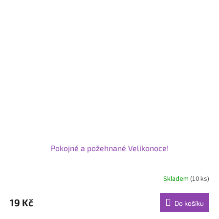
Pokojné a požehnané Velikonoce!
Skladem
(10 ks)
Průměrné
hodnocení
produktu
19 Kč
Do košíku
je
5,0