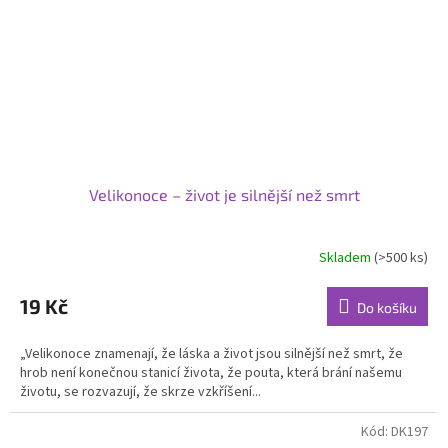
Velikonoce – život je silnější než smrt
Skladem
(>500 ks)
19 Kč
Do košíku
„Velikonoce znamenají, že láska a život jsou silnější než smrt, že
hrob není konečnou stanicí života, že pouta, která brání našemu
životu, se rozvazují, že skrze vzkříšení...
Kód:
DK197