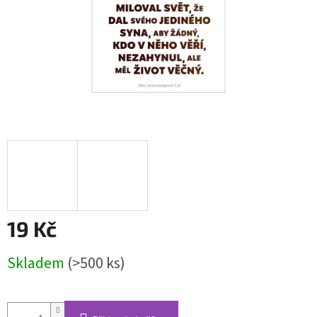
19 Kč
Měrná
Skladem
(>500 ks)
cena: