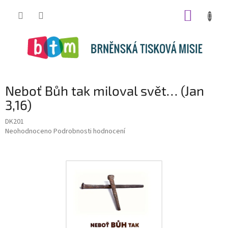
Přejít
NÁKUP
na
obsah
KOŠÍK
Neboť Bůh tak miloval svět… (Jan
3,16)
DK201
Průměrné
Neohodnoceno
Podrobnosti hodnocení
hodnocení
produktu
je
0,0
z
5
hvězdiček.