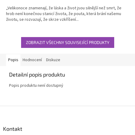
„Velikonoce znamenají, že láska a život jsou silnější než smrt, že
hrob není konečnou stanicí života, že pouta, která brání našemu
životu, se rozvazují, že skrze vzkříšení...
ZOBRAZIT VŠECHNY SOUVISEJÍCÍ PRODUKTY
Popis
Hodnocení
Diskuze
Detailní popis produktu
Popis produktu není dostupný
Z
á
p
a
Kontakt