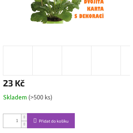
23 Kč
Měrná
Skladem
(>500 ks)
cena:
Přidat do košíku