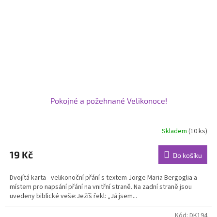
Pokojné a požehnané Velikonoce!
Skladem
(10 ks)
Průměrné
hodnocení
produktu
19 Kč
Do košíku
je
5,0
Dvojítá karta - velikonoční přání s textem Jorge Maria Bergoglia a
z
místem pro napsání přání na vnitřní straně. Na zadní straně jsou
5
uvedeny biblické veše:Ježíš řekl: „Já jsem...
hvězdiček.
Kód:
DK194