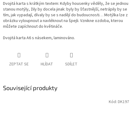
Dvojitá karta s krátkým textem: Kdyby housenky věděly, že se jednou
stanou motýly, žily by docela jinak: byly by šťastnější, netrápily by se
tím, jak vypadají, dívaly by se s nadějí do budoucnosti… Motýlka lze z
obrázku vyloupnout a navléknout na špejli. Vznikne ozdoba, kterou
můžete zapíchnout do květináče.
Dvojitá karta A6 s násekem, laminováno.
ZEPTAT SE
HLÍDAT
SDÍLET
Související produkty
Kód:
DK197