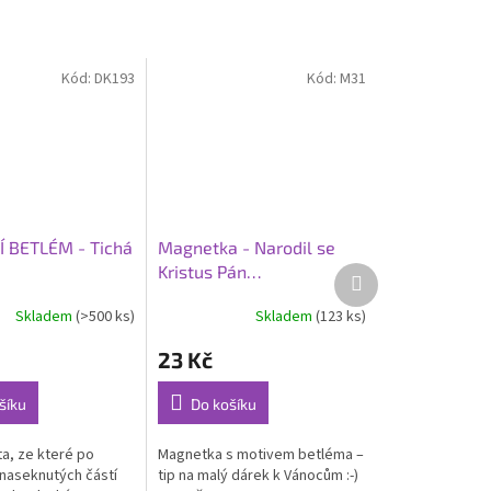
Kód:
DK193
Kód:
M31
 BETLÉM - Tichá
Magnetka - Narodil se
Kristus Pán…
Další
produkt
Skladem
(>500 ks)
Skladem
(123 ks)
Průměrné
hodnocení
23 Kč
produktu
je
5,0
šíku
Do košíku
z
5
ta, ze které po
Magnetka s motivem betléma –
hvězdiček.
 naseknutých částí
tip na malý dárek k Vánocům :-)