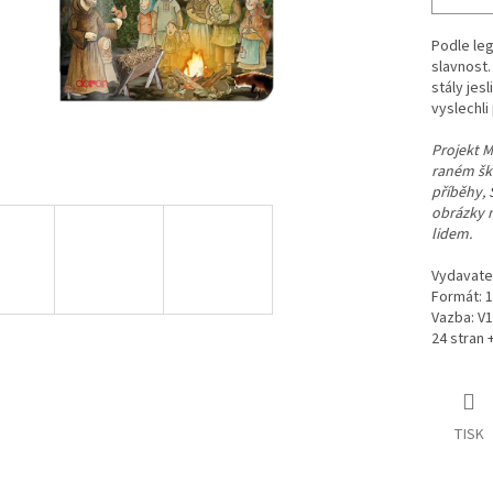
Podle leg
slavnost.
stály jesl
vyslechli
Projekt M
raném ško
příběhy, 
obrázky n
lidem.
Vydavate
Formát: 1
Vazba: V1
24 stran 
TISK