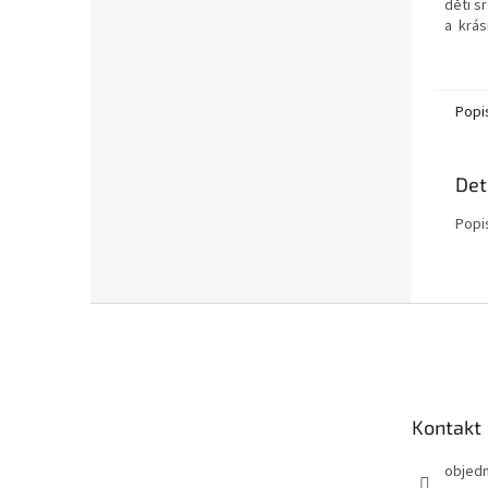
děti s
a krás
Moje m
dětem 
Popi
Det
Popi
Z
á
p
a
t
Kontakt
í
objed