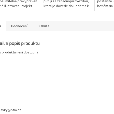
rozumitelně převyprávěn
putují za záhadnopu hvězdou,
postavíte 
ně ilustrován. Projekt
která je dovede do Betléma k
betlém.Na z
alá knihovnička je určen
novorozenému Ježíškovi.
písně Tich
v předškolním a...
Projekt Moje malá knihovnička
krátká info
je...
písně a cita
s
Hodnocení
Diskuze
ailní popis produktu
s produktu není dostupný
navky
@
btm.cz