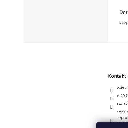
Det
Dvoji
Z
á
p
a
t
Kontakt
í
objed
+420 7
+420 7
https:
m/prof
35415