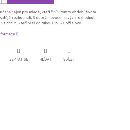
určená nejen pro mladé, kteří činí v tomto období života
ežitější rozhodnutí. S dobrým ovocem svých rozhodnutí
 všichni ti, kteří brali do rukou Bibli – Boží slovo.
informace
ZEPTAT SE
HLÍDAT
SDÍLET