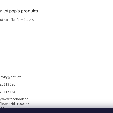
ailní popis produktu
tá kartička formátu A7.
navky
@
btm.cz
71 113 576
71 117 135
//www.facebook.co
ile.php?id=1000927
116