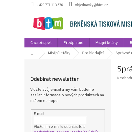
Přejít
+420 771 113 576
objednavky@btm.cz
na
obsah
Chci přispět
Předplatné
Misijní letáky
B
Domů
Misijní letáky
Pro hledající
Správné 
P
Spr
o
s
Průměr
Neohod
Odebírat newsletter
t
hodnoce
r
produkt
Vložte svůj e-mail a my vám budeme
a
je
zasílat informace o nových produktech na
0,0
n
našem e-shopu.
z
n
5
í
E-mail
hvězdič
p
a
Vložením e-mailu souhlasíte s