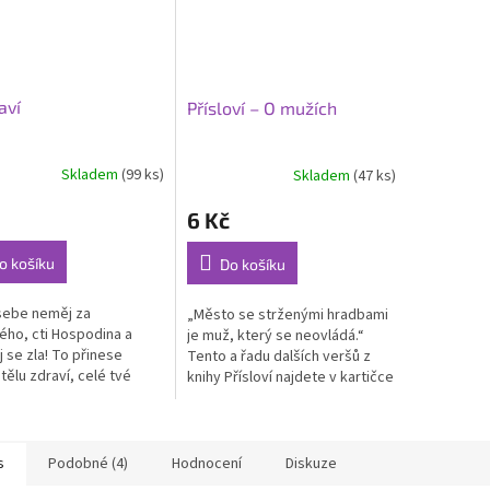
aví
Přísloví – O mužích
Skladem
(99 ks)
Skladem
(47 ks)
6 Kč
o košíku
Do košíku
sebe neměj za
„Město se strženými hradbami
ho, cti Hospodina a
je muž, který se neovládá.“
j se zla! To přinese
Tento a řadu dalších veršů z
tělu zdraví, celé tvé
knihy Přísloví najdete v kartičce
to občerství“. Tento a
z řady „Být moudrý jako
alších veršů z knihy
Šalomoun“.
í najdete v...
s
Podobné (4)
Hodnocení
Diskuze