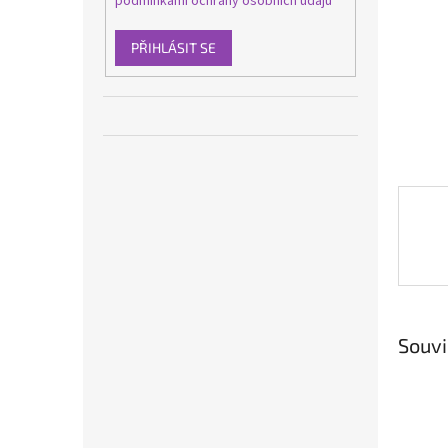
podmínkami ochrany osobních údajů
n
e
l
PŘIHLÁSIT SE
Souvi