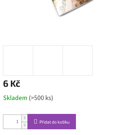
6 Kč
Měrná
Skladem
(>500 ks)
cena:
Přidat do košíku