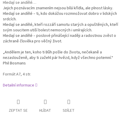
Hledají se andělé…
Jejich poznávacím znamením
nejsou bílá křídla, ale plnost lásky.
Hledají se andělé – ti, kdo dokážou rozmnožovat dobro v lidských
srdcích.
Hledají se andělé, kteří rozzáří samotu starých a opuštěných, kteří
svým soucitem utiší bolest nemocných i umírajících.
Hledají se andělé – poslové přinášející naději a radostnou zvěst o
záchraně člověka pro věčný život.
„Andělem je ten, koho ti Bůh pošle do života, nečekaně a
nezaslouženě, aby ti zažehl pár hvězd, když všechno potemní.“
Phil Bosmans
Formát A7, 4 str.
Detailní informace
ZEPTAT SE
HLÍDAT
SDÍLET