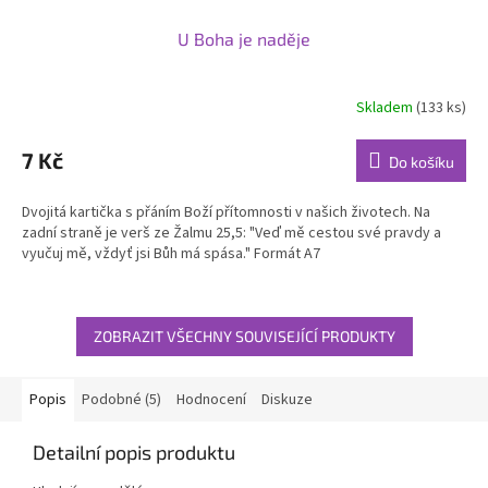
U Boha je naděje
Skladem
(133 ks)
7 Kč
Do košíku
Dvojitá kartička s přáním Boží přítomnosti v našich životech. Na
zadní straně je verš ze Žalmu 25,5: "Veď mě cestou své pravdy a
vyučuj mě, vždyť jsi Bůh má spása." Formát A7
ZOBRAZIT VŠECHNY SOUVISEJÍCÍ PRODUKTY
Popis
Podobné (5)
Hodnocení
Diskuze
Detailní popis produktu