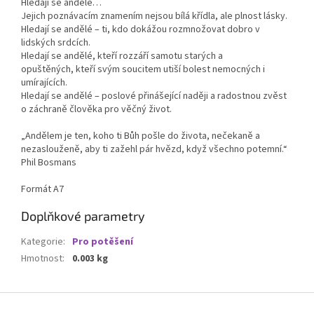
Hledají se andělé…
Jejich poznávacím znamením
nejsou bílá křídla, ale plnost lásky.
Hledají se andělé – ti, kdo dokážou rozmnožovat dobro v
lidských srdcích.
Hledají se andělé, kteří rozzáří samotu starých a
opuštěných, kteří svým soucitem utiší bolest nemocných i
umírajících.
Hledají se andělé – poslové přinášející naději a radostnou zvěst
o záchraně člověka pro věčný život.
„Andělem je ten, koho ti Bůh pošle do života, nečekaně a
nezaslouženě, aby ti zažehl pár hvězd, když všechno potemní.“
Phil Bosmans
Formát A7
Doplňkové parametry
Kategorie
:
Pro potěšení
Hmotnost
:
0.003 kg
Z