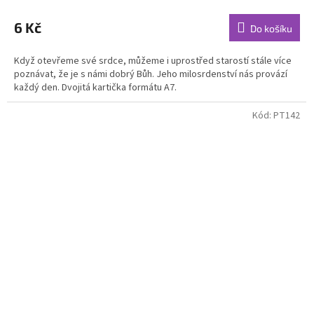
6 Kč
Do košíku
Když otevřeme své srdce, můžeme i uprostřed starostí stále více
poznávat, že je s námi dobrý Bůh. Jeho milosrdenství nás provází
každý den. Dvojitá kartička formátu A7.
Kód:
PT142