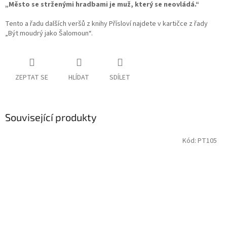
„Město se strženými hradbami je muž, který se neovládá.“
Tento a řadu dalších veršů z knihy Přísloví najdete v kartičce z řady
„Být moudrý jako Šalomoun“.
ZEPTAT SE
HLÍDAT
SDÍLET
Související produkty
Kód:
PT105