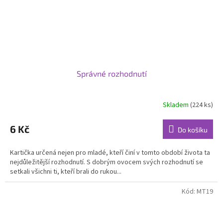
Správné rozhodnutí
Skladem
(224 ks)
6 Kč
Do košíku
Kartička určená nejen pro mladé, kteří činí v tomto období života ta
nejdůležitější rozhodnutí. S dobrým ovocem svých rozhodnutí se
setkali všichni ti, kteří brali do rukou...
Kód:
MT19