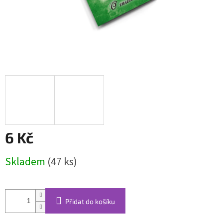
6 Kč
Měrná
Skladem
(47 ks)
cena:
Přidat do košíku