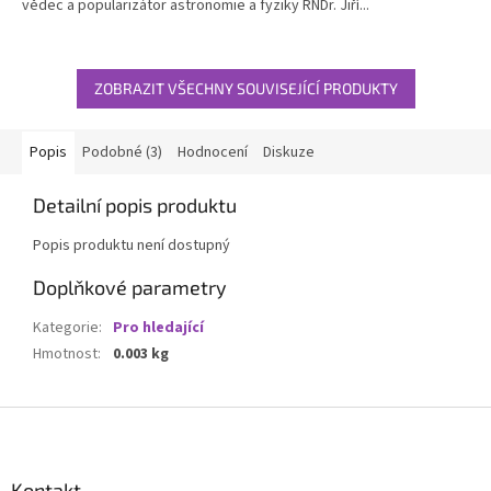
vědec a popularizátor astronomie a fyziky RNDr. Jiří...
hvězdiček.
ZOBRAZIT VŠECHNY SOUVISEJÍCÍ PRODUKTY
Popis
Podobné (3)
Hodnocení
Diskuze
Detailní popis produktu
Popis produktu není dostupný
Doplňkové parametry
Kategorie
:
Pro hledající
Hmotnost
:
0.003 kg
Z
á
p
a
Kontakt