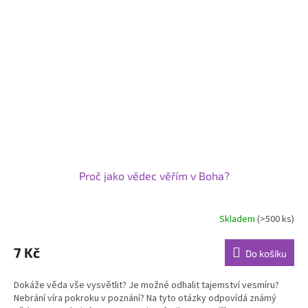
Proč jako vědec věřím v Boha?
Skladem
(>500 ks)
Průměrné
hodnocení
produktu
7 Kč
Do košíku
je
5,0
Dokáže věda vše vysvětlit? Je možné odhalit tajemství vesmíru?
z
Nebrání víra pokroku v poznání? Na tyto otázky odpovídá známý
5