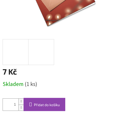
7 Kč
Měrná
Skladem
(1 ks)
cena:
Přidat do košíku