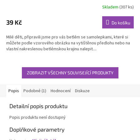
Skladem
(307 ks)
Průměrné
hodnocení
produktu
39 Kč
Do košíku
je
5,0
Milé děti, připravili jsme pro vás betlém se samolepkami, které si
z
můžete podle vzorového obrázku na vytištěnou předlohu nebo na
5
vlastní nakreslenou betlémskou krajinu nalepit....
hvězdiček.
ZOBRAZIT VŠECHNY SOUVISEJÍCÍ PRODUKTY
Popis
Podobné (1)
Hodnocení
Diskuze
Detailní popis produktu
Popis produktu není dostupný
Doplňkové parametry