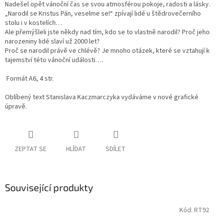
Nadešel opět vánoční čas se svou atmosférou pokoje, radosti a lásky.
„Narodil se Kristus Pán, veselme se!“ zpívají lidé u štědrovečerního
stolu i v kostelích…
Ale přemýšleli jste někdy nad tím, kdo se to vlastně narodil? Proč jeho
narozeniny lidé slaví už 2000 let?
Proč se narodil právě ve chlévě? Je mnoho otázek, které se vztahují k
tajemství této vánoční události….
Formát A6, 4 str.
Oblíbený text Stanislava Kaczmarczyka vydáváme v nové grafické
úpravě.
ZEPTAT SE
HLÍDAT
SDÍLET
Související produkty
Kód:
RT92