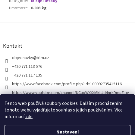
Kategorie
:
Misijní letáky
Hmotnost
:
0.003 kg
Z
á
p
a
Kontakt
t
objednavky
@
btm.cz
í
+420 771 113 576
+420 771 117 135
https://www.facebook.com/profile.php?id=100092735415116
https://www.youtube.com/channel/UCupWXXrMkLJd4nrkDmsZ_ig
Tento web používá soubory cookies. Dalším procházením
tohoto webu vyjadřujete souhlas s jejich používáním.. Více
informací
zde
.
Nastavení
Vytvořil Shoptet